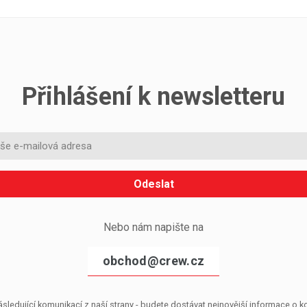
Přihlášení k newsletteru
Odeslat
Nebo nám napište na
obchod@crew.cz
sledující komunikací z naší strany - budete dostávat nejnovější informace o