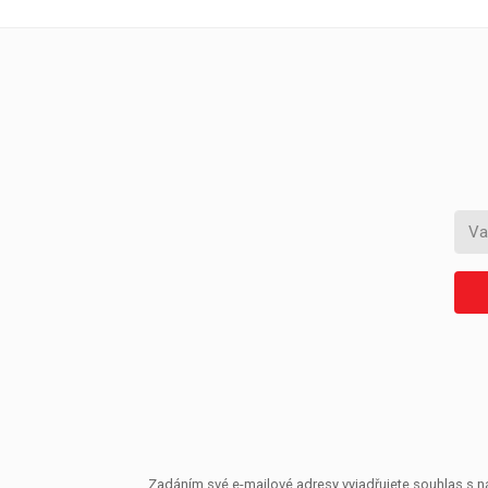
Zadáním své e-mailové adresy vyjadřujete souhlas s ná