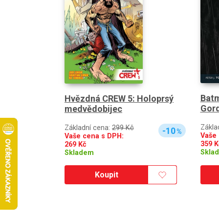
Batm
Hvězdná CREW 5: Holoprsý
Gord
medvědobijec
Zákla
Základní cena:
299 Kč
-10
%
Vaše 
Vaše cena s DPH:
359
K
269
Kč
Skla
Skladem
Koupit