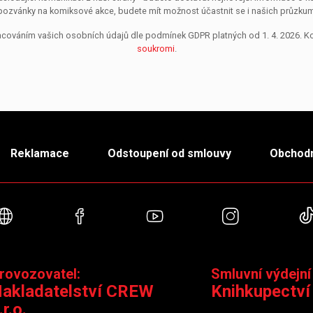
pozvánky na komiksové akce, budete mít možnost účastnit se i našich průzkumů, 
pracováním vašich osobních údajů dle podmínek GDPR platných od 1. 4. 2026. 
soukromi
.
Reklamace
Odstoupení od smlouvy
Obchodn
Webové stránky
Facebook
YouTube
Instagra
rovozovatel:
Smluvní výdejní
akladatelství CREW
Knihkupectví
.r.o.