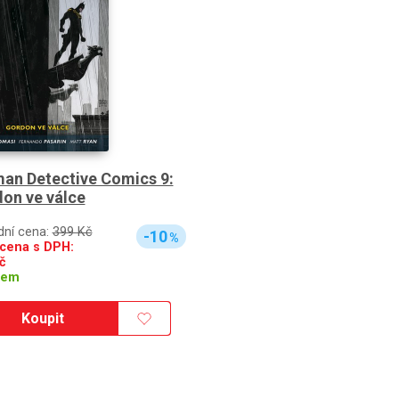
an Detective Comics 9:
on ve válce
dní cena:
399 Kč
-10
%
cena s DPH:
č
dem
Koupit