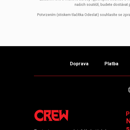
našich soutěží, budete dostávat 
Potvrzením (stiskem tlačítka Odeslat) souhlasíte se z
Doprava
Platba
P
N
s