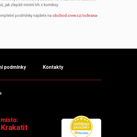
jak zlepšit místní trh s komiksy.
Kompletní podmínky najdete na
obchod.crew.cz/ochrana-
í podmínky
Kontakty
m
TikTok
 místo:
 Krakatit