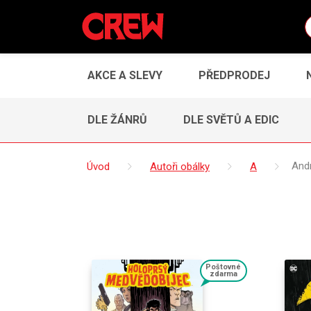
AKCE A SLEVY
PŘEDPRODEJ
DLE ŽÁNRŮ
DLE SVĚTŮ A EDIC
Úvod
Autoři obálky
A
And
Poštovné
zdarma