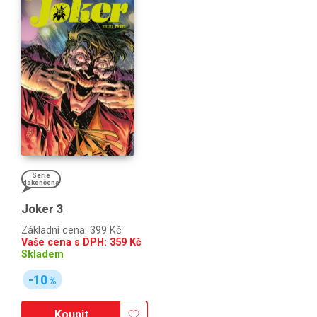
Série
dokončena
Joker 3
Základní cena:
399 Kč
Vaše cena s DPH:
359
Kč
Skladem
-10
%
Koupit