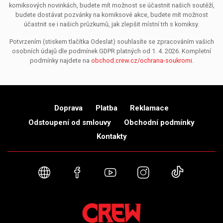
komiksových novinkách, budete mít možnost se účastnit našich soutěží,
budete dostávat pozvánky na komiksové akce, budete mít možnost
účastnit se i našich průzkumů, jak zlepšit místní trh s komiksy.
Potvrzením (stiskem tlačítka Odeslat) souhlasíte se zpracováním vašich
osobních údajů dle podmínek GDPR platných od 1. 4. 2026. Kompletní
podmínky najdete na
obchod.crew.cz/ochrana-soukromi
.
Doprava
Platba
Reklamace
Odstoupení od smlouvy
Obchodní podmínky
Kontakty
Webové stránky
Facebook
YouTube
Instagram
TikTok