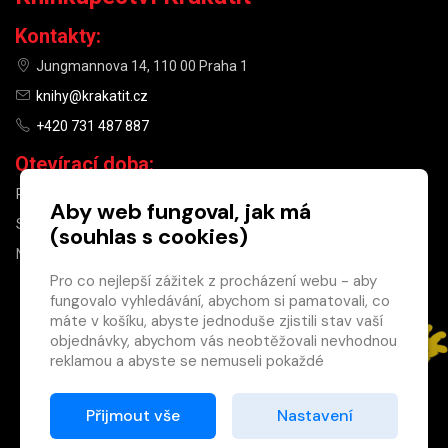
Kontakty:
Jungmannova 14, 110 00 Praha 1
knihy@krakatit.cz
+420 731 487 887
Otevírací doba:
PO–PÁ
9:30–18:30
Aby web fungoval, jak má
SO
10:00–13:00
(souhlas s cookies)
NE
ZAVŘENO
Pro co nejlepší zážitek z procházení webu - aby
fungovalo vyhledávání, abychom si pamatovali, co
×
máte v košíku, abyste jednoduše zjistili stav vaší
objednávky, abychom vás neobtěžovali nevhodnou
Máte u nás již
reklamou a abyste se nemuseli pokaždé
registrovaný
přihlašovat.
účet?
Proto od vás potřebujeme souhlas se
Přijmout vše
Nastavení
Registrací získáte slevu
zpracováním souborů cookies
, tj. malých souborů,
na zboží ve výši 15 %