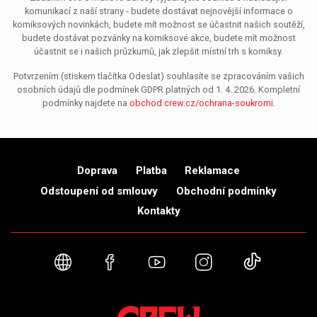
komunikací z naší strany - budete dostávat nejnovější informace o
komiksových novinkách, budete mít možnost se účastnit našich soutěží,
budete dostávat pozvánky na komiksové akce, budete mít možnost
účastnit se i našich průzkumů, jak zlepšit místní trh s komiksy.
Potvrzením (stiskem tlačítka Odeslat) souhlasíte se zpracováním vašich
osobních údajů dle podmínek GDPR platných od 1. 4. 2026. Kompletní
podmínky najdete na
obchod.crew.cz/ochrana-soukromi
.
Doprava
Platba
Reklamace
Odstoupení od smlouvy
Obchodní podmínky
Kontakty
Webové stránky
Facebook
YouTube
Instagram
TikTok