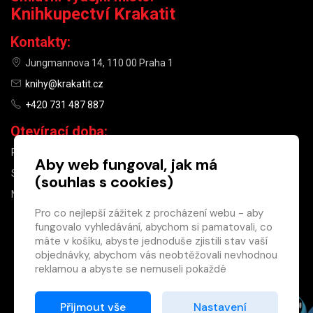
Knihkupectví Krakatit
Kontakty:
Jungmannova 14, 110 00 Praha 1
knihy@krakatit.cz
+420 731 487 887
Otevírací doba:
PO–PÁ
9:30–18:30
Aby web fungoval, jak má
SO
10:00–13:00
(souhlas s cookies)
NE
ZAVŘENO
Pro co nejlepší zážitek z procházení webu - aby
fungovalo vyhledávání, abychom si pamatovali, co
×
máte v košíku, abyste jednoduše zjistili stav vaší
objednávky, abychom vás neobtěžovali nevhodnou
Máte u nás již
reklamou a abyste se nemuseli pokaždé
registrovaný
přihlašovat.
účet?
Proto od vás potřebujeme souhlas se
Přijmout vše
Nastavení
Registrací získáte slevu