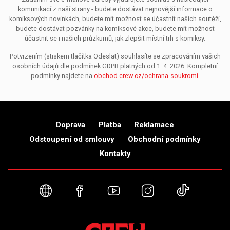
komunikací z naší strany - budete dostávat nejnovější informace o
komiksových novinkách, budete mít možnost se účastnit našich soutěží,
budete dostávat pozvánky na komiksové akce, budete mít možnost
účastnit se i našich průzkumů, jak zlepšit místní trh s komiksy.
Potvrzením (stiskem tlačítka Odeslat) souhlasíte se zpracováním vašich
osobních údajů dle podmínek GDPR platných od 1. 4. 2026. Kompletní
podmínky najdete na
obchod.crew.cz/ochrana-soukromi
.
Doprava
Platba
Reklamace
Odstoupení od smlouvy
Obchodní podmínky
Kontakty
Webové stránky
Facebook
YouTube
Instagram
TikTok