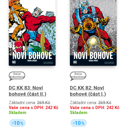
Série
Série
dokončena
dokončena
DC KK 83: Noví
DC KK 82: Noví
bohové (část II.)
bohové (část I.)
Základní cena:
269 Kč
Základní cena:
269 Kč
Vaše cena s DPH:
242
Kč
Vaše cena s DPH:
242
Kč
Skladem
Skladem
-10
-10
%
%