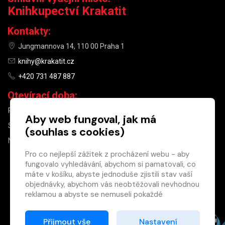
Knihkupectví Krakatit
Kontakty:
Jungmannova 14, 110 00 Praha 1
knihy@krakatit.cz
+420 731 487 887
Otevírací doba:
PO–PÁ
9:30–18:30
Aby web fungoval, jak má
SO
10:00–13:00
(souhlas s cookies)
NE
ZAVŘENO
Pro co nejlepší zážitek z procházení webu - aby
fungovalo vyhledávání, abychom si pamatovali, co
×
máte v košíku, abyste jednoduše zjistili stav vaší
objednávky, abychom vás neobtěžovali nevhodnou
Máte u nás již
reklamou a abyste se nemuseli pokaždé
registrovaný
přihlašovat.
účet?
Proto od vás potřebujeme souhlas se
Přijmout vše
Nastavení
Registrací získáte slevu