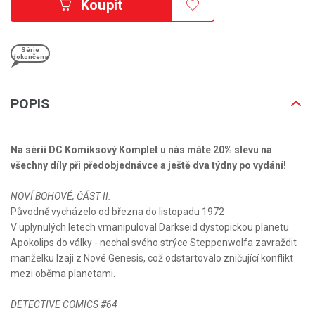
Koupit
Série
dokončena
POPIS
Na sérii DC Komiksový Komplet u nás máte 20% slevu na
všechny díly při předobjednávce a ještě dva týdny po vydání!
NOVÍ BOHOVÉ, ČÁST II.
Původně vycházelo od března do listopadu 1972
V uplynulých letech vmanipuloval Darkseid dystopickou planetu
Apokolips do války - nechal svého strýce Steppenwolfa zavraždit
manželku Izaji z Nové Genesis, což odstartovalo zničující konflikt
mezi oběma planetami.
DETECTIVE COMICS #64