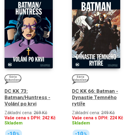
Série
Série
dokončena
dokončena
DC KK 73:
DC KK 66: Batman -
Batman/Huntress -
Dynastie Temného
Volání po krvi
rytíře
Základní cena:
269 Kč
Základní cena:
249 Kč
Vaše cena s DPH:
242
Kč
Vaše cena s DPH:
224
Kč
Skladem
Skladem
-10
-10
%
%