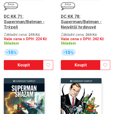
Série
Série
dokončena
dokončena
DC KK 71:
DC KK 78:
Superman/Batman -
Superman/Batman -
Trýzeň
Největší hrdinové
Základní cena:
249 Kč
Základní cena:
269 Kč
Vaše cena s DPH:
224
Kč
Vaše cena s DPH:
242
Kč
Skladem
Skladem
-10
-10
%
%
Koupit
Koupit