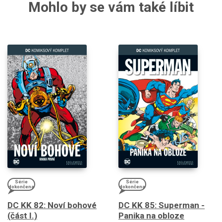
Mohlo by se vám také líbit
Série
Série
dokončena
dokončena
DC KK 82: Noví bohové
DC KK 85: Superman -
(část I.)
Panika na obloze