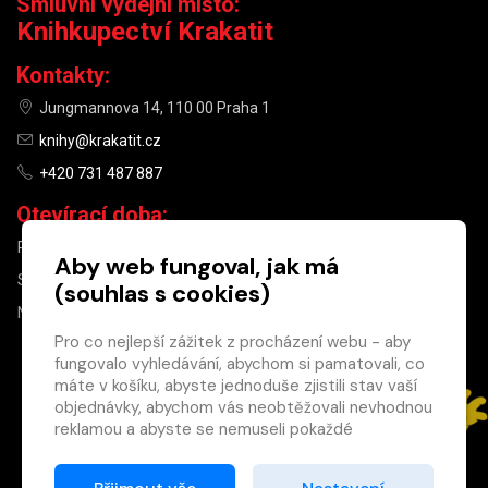
Smluvní výdejní místo:
Knihkupectví Krakatit
Kontakty:
Jungmannova 14, 110 00 Praha 1
knihy@krakatit.cz
+420 731 487 887
Otevírací doba:
PO–PÁ
9:30–18:30
Aby web fungoval, jak má
SO
10:00–13:00
(souhlas s cookies)
NE
ZAVŘENO
Pro co nejlepší zážitek z procházení webu - aby
fungovalo vyhledávání, abychom si pamatovali, co
×
máte v košíku, abyste jednoduše zjistili stav vaší
objednávky, abychom vás neobtěžovali nevhodnou
Máte u nás již
reklamou a abyste se nemuseli pokaždé
registrovaný
přihlašovat.
účet?
Proto od vás potřebujeme souhlas se