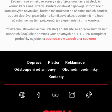
Zadáním své e-mailové adresy vyjadřujete souhlas s následující
komunikací z naší strany - budete dostávat nejnovější informace o
komiksových novinkách, budete mít možnost se účastnit našich soutěží,
budete dostávat pozvánky na komiksové akce, budete mít možnost
účastnit se i našich průzkumů, jak zlepšit místní trh s komiksy.
Potvrzením (stiskem tlačítka Odeslat) souhlasíte se zpracováním vašich
osobních údajů dle podmínek GDPR platných od 1. 4. 2026. Kompletní
podmínky najdete na
obchod.crew.cz/ochrana-soukromi
.
Doprava
Platba
Reklamace
Odstoupení od smlouvy
Obchodní podmínky
Kontakty
Webové stránky
Facebook
YouTube
Instagram
TikTok