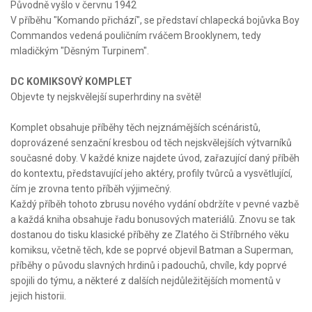
Původně vyšlo v červnu 1942
V příběhu "Komando přichází", se představí chlapecká bojůvka Boy
Commandos vedená pouličním rváčem Brooklynem, tedy
mladičkým "Děsným Turpinem".
DC KOMIKSOVÝ KOMPLET
Objevte ty nejskvělejší superhrdiny na světě!
Komplet obsahuje příběhy těch nejznámějších scénáristů,
doprovázené senzační kresbou od těch nejskvělejších výtvarníků
současné doby. V každé knize najdete úvod, zařazující daný příběh
do kontextu, představující jeho aktéry, profily tvůrců a vysvětlující,
čím je zrovna tento příběh výjimečný.
Každý příběh tohoto zbrusu nového vydání obdržíte v pevné vazbě
a každá kniha obsahuje řadu bonusových materiálů. Znovu se tak
dostanou do tisku klasické příběhy ze Zlatého či Stříbrného věku
komiksu, včetně těch, kde se poprvé objevil Batman a Superman,
příběhy o původu slavných hrdinů i padouchů, chvíle, kdy poprvé
spojili do týmu, a některé z dalších nejdůležitějších momentů v
jejich historii.