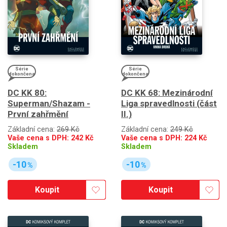
Série
Série
dokončena
dokončena
DC KK 80:
DC KK 68: Mezinárodní
Superman/Shazam -
Liga spravedlnosti (část
První zahřmění
II.)
Základní cena:
269 Kč
Základní cena:
249 Kč
Vaše cena s DPH:
242
Kč
Vaše cena s DPH:
224
Kč
Skladem
Skladem
-10
-10
%
%
Koupit
Koupit