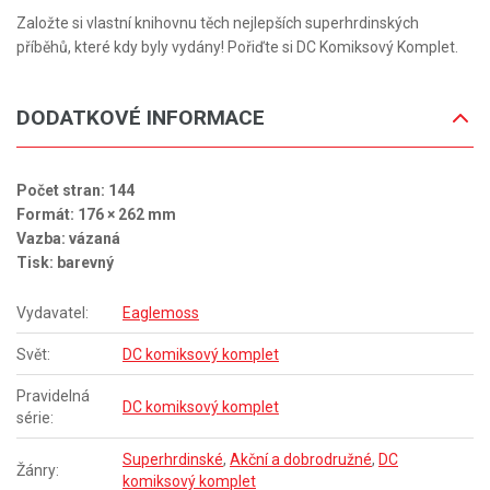
Založte si vlastní knihovnu těch nejlepších superhrdinských
příběhů, které kdy byly vydány! Pořiďte si DC Komiksový Komplet.
DODATKOVÉ INFORMACE
Počet stran: 144
Formát: 176 × 262 mm
Vazba: vázaná
Tisk: barevný
Vydavatel:
Eaglemoss
Svět:
DC komiksový komplet
Pravidelná
DC komiksový komplet
série:
Superhrdinské
,
Akční a dobrodružné
,
DC
Žánry:
komiksový komplet