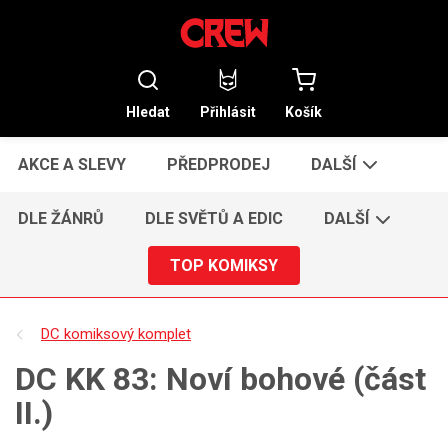
Hledat
Přihlásit
Košík
AKCE A SLEVY
PŘEDPRODEJ
DALŠÍ
DLE ŽÁNRŮ
DLE SVĚTŮ A EDIC
DALŠÍ
TOP KOMIKSY
DC komiksový komplet
DC KK 83: Noví bohové (část
II.)