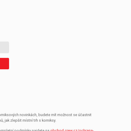
 komiksových novinkách, budete mít možnost se účastnit
jak zlepšit místní trh s komiksy.
Kompletní podmínky najdete na
obchod.crew.cz/ochrana-