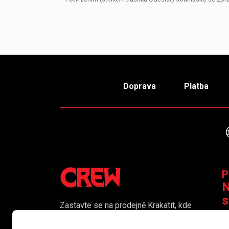
Doprava
Platba
P
N
s
Zastavte se na prodejně Krakatit, kde
vám naši kolegové rádi poradí či
K