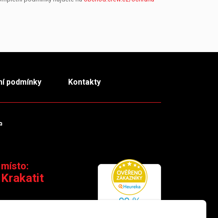
í podmínky
Kontakty
m
TikTok
 místo:
 Krakatit
 110 00 Praha 1