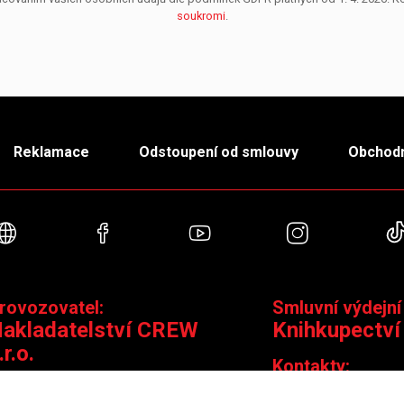
soukromi
.
Reklamace
Odstoupení od smlouvy
Obchodn
Webové stránky
Facebook
YouTube
Instagra
rovozovatel:
Smluvní výdejní
akladatelství CREW
Knihkupectví
.r.o.
Kontakty:
ontakty:
Jungmannova 14,