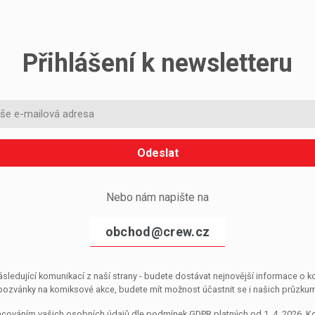
Přihlášení k newsletteru
Odeslat
Nebo nám napište na
obchod@crew.cz
sledující komunikací z naší strany - budete dostávat nejnovější informace o
pozvánky na komiksové akce, budete mít možnost účastnit se i našich průzkumů, 
pracováním vašich osobních údajů dle podmínek GDPR platných od 1. 4. 2026. 