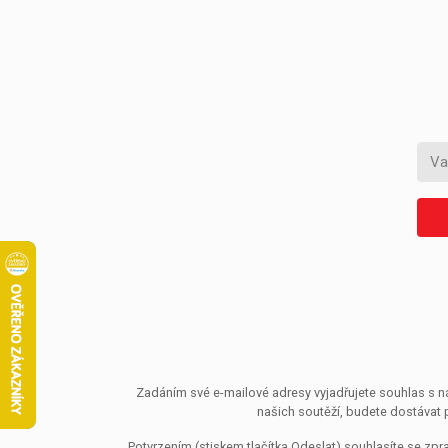
Zadáním své e-mailové adresy vyjadřujete souhlas s ná
našich soutěží, budete dostávat 
Potvrzením (stiskem tlačítka Odeslat) souhlasíte se z