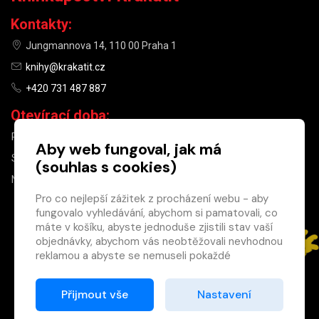
Kontakty:
Jungmannova 14, 110 00 Praha 1
knihy@krakatit.cz
+420 731 487 887
Otevírací doba:
PO–PÁ
9:30–18:30
Aby web fungoval, jak má
SO
10:00–13:00
(souhlas s cookies)
NE
ZAVŘENO
Pro co nejlepší zážitek z procházení webu - aby
fungovalo vyhledávání, abychom si pamatovali, co
×
máte v košíku, abyste jednoduše zjistili stav vaší
objednávky, abychom vás neobtěžovali nevhodnou
Máte u nás již
reklamou a abyste se nemuseli pokaždé
registrovaný
přihlašovat.
účet?
Proto od vás potřebujeme souhlas se
Přijmout vše
Nastavení
Registrací získáte slevu
zpracováním souborů cookies
, tj. malých souborů,
na zboží ve výši 15 %