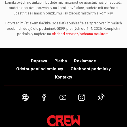
komiksových novinkách, budete mít možnost se účastnit našich soutěží,
budete dostávat pozvánky na komiksové akce, budete mít možnost
účastnit se i našich průzkumů, jak zlepšit místní trh s komiksy.
Potvrzením (stiskem tlačítka Odeslat) souhlasíte se zpracováním vašich
osobních údajů dle podmínek GDPR platných od 1. 4. 2026. Kompletní
podmínky najdete na
obchod.crew.cz/ochrana-soukromi
.
Doprava
Platba
Reklamace
Odstoupení od smlouvy
Obchodní podmínky
Kontakty
Webové stránky
Facebook
YouTube
Instagram
TikTok