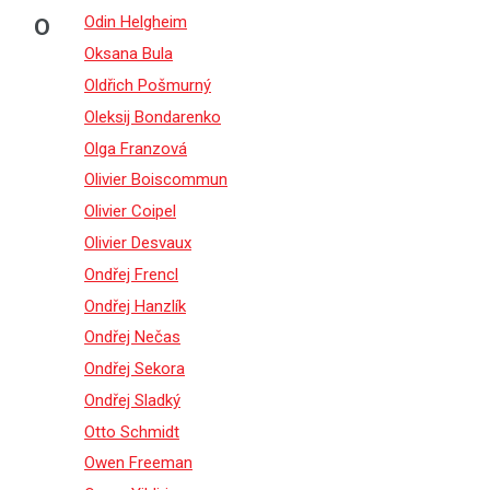
Odin Helgheim
O
Oksana Bula
Oldřich Pošmurný
Oleksij Bondarenko
Olga Franzová
Olivier Boiscommun
Olivier Coipel
Olivier Desvaux
Ondřej Frencl
Ondřej Hanzlík
Ondřej Nečas
Ondřej Sekora
Ondřej Sladký
Otto Schmidt
Owen Freeman