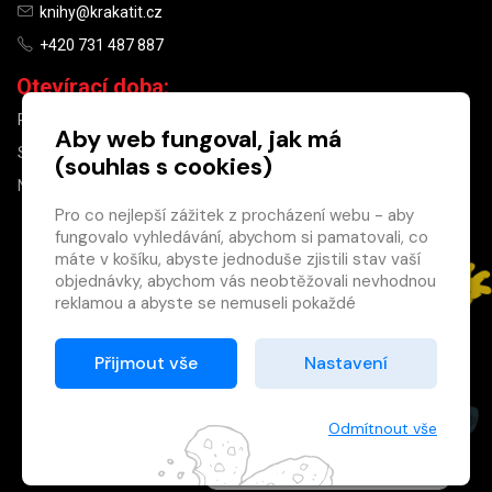
knihy@krakatit.cz
+420 731 487 887
Otevírací doba:
PO–PÁ
9:30–18:30
Aby web fungoval, jak má
SO
10:00–13:00
(souhlas s cookies)
NE
ZAVŘENO
Pro co nejlepší zážitek z procházení webu - aby
fungovalo vyhledávání, abychom si pamatovali, co
×
máte v košíku, abyste jednoduše zjistili stav vaší
objednávky, abychom vás neobtěžovali nevhodnou
Máte u nás již
reklamou a abyste se nemuseli pokaždé
registrovaný
přihlašovat.
účet?
Proto od vás potřebujeme souhlas se
Přijmout vše
Nastavení
Registrací získáte slevu
zpracováním souborů cookies
, tj. malých souborů,
na zboží ve výši 15 %
které se dočasně ukládají ve vašem prohlížeči.
a další výhody.
Děkujeme, že nám ho dáte a pomůžete nám tak
Odmítnout vše
Zásady cookies
web zlepšovat.
Registrovat