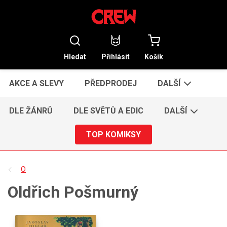
Hledat
Přihlásit
Košík
AKCE A SLEVY
PŘEDPRODEJ
DALŠÍ
DLE ŽÁNRŮ
DLE SVĚTŮ A EDIC
DALŠÍ
TOP KOMIKSY
O
Oldřich Pošmurný