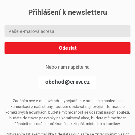
Přihlášení k newsletteru
Odeslat
Nebo nám napište na
obchod@crew.cz
Zadáním své e-mailové adresy vyjadřujete souhlas s následující
komunikací z naší strany - budete dostávat nejnovější informace o
komiksových novinkách, budete mít možnost se účastnit našich soutěží,
budete dostávat pozvánky na komiksové akce, budete mít možnost
účastnit se i našich průzkumů, jak zlepšit místní trh s komiksy.
Potvrzením (stiskem tlačítka Odeslat) souhlasíte se zpracováním vašich