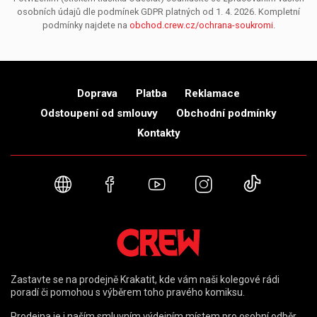
osobních údajů dle podmínek GDPR platných od 1. 4. 2026. Kompletní
podmínky najdete na
obchod.crew.cz/ochrana-soukromi
.
Doprava
Platba
Reklamace
Odstoupení od smlouvy
Obchodní podmínky
Kontakty
Webové stránky
Facebook
YouTube
Instagram
TikTok
Zastavte se na prodejně Krakatit, kde vám naši kolegové rádi
poradí či pomohou s výběrem toho pravého komiksu.
Prodejna je i naším smluvním výdejním místem pro osobní odběr