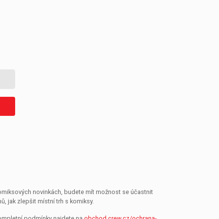
 komiksových novinkách, budete mít možnost se účastnit
jak zlepšit místní trh s komiksy.
Kompletní podmínky najdete na
obchod.crew.cz/ochrana-