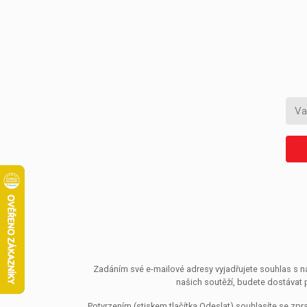
Zadáním své e-mailové adresy vyjadřujete souhlas s ná
našich soutěží, budete dostávat 
Potvrzením (stiskem tlačítka Odeslat) souhlasíte se z