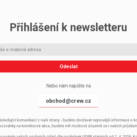
Přihlášení k newsletteru
Odeslat
Nebo nám napište na
obchod@crew.cz
sledující komunikací z naší strany - budete dostávat nejnovější informace o
pozvánky na komiksové akce, budete mít možnost účastnit se i našich průzkumů, 
pracováním vašich osobních údajů dle podmínek GDPR platných od 1. 4. 2026. 