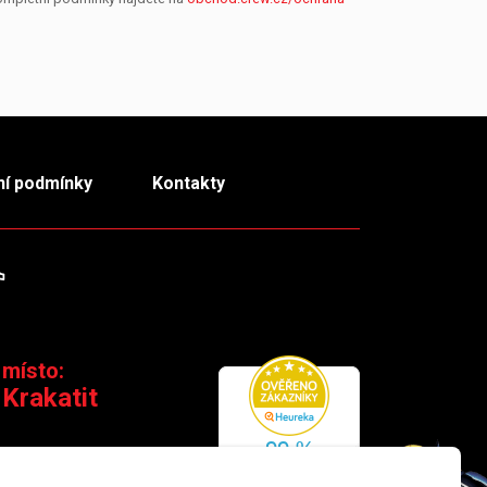
í podmínky
Kontakty
m
TikTok
 místo:
 Krakatit
 110 00 Praha 1