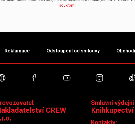
soukromi
.
Reklamace
Odstoupení od smlouvy
Obchodn
Webové stránky
Facebook
YouTube
Instagra
rovozovatel:
Smluvní výdejní
akladatelství CREW
Knihkupectví
.r.o.
Kontakty:
ontakty:
Jungmannova 14,