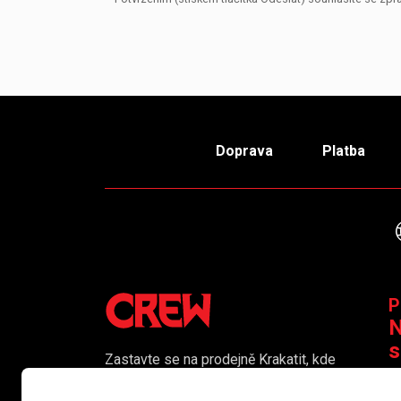
Doprava
Platba
P
N
s
Zastavte se na prodejně Krakatit, kde
vám naši kolegové rádi poradí či
K