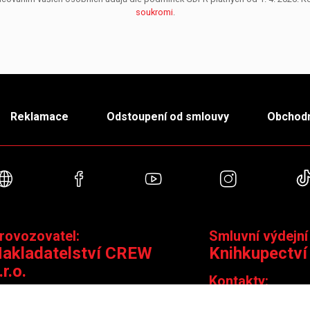
soukromi
.
Reklamace
Odstoupení od smlouvy
Obchodn
Webové stránky
Facebook
YouTube
Instagra
rovozovatel:
Smluvní výdejní
akladatelství CREW
Knihkupectví
.r.o.
Kontakty:
ontakty:
Jungmannova 14,