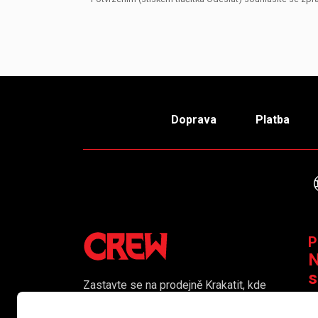
Doprava
Platba
P
N
s
Zastavte se na prodejně Krakatit, kde
vám naši kolegové rádi poradí či
K