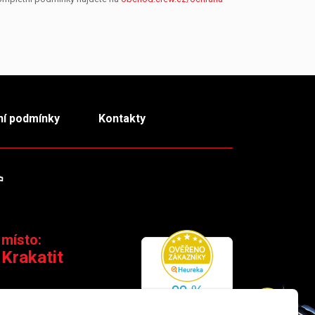
í podmínky
Kontakty
m
TikTok
 místo:
 Krakatit
 110 00 Praha 1