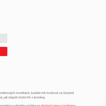
 komiksových novinkách, budete mít možnost se účastnit
jak zlepšit místní trh s komiksy.
Kompletní podmínky najdete na
obchod.crew.cz/ochrana-