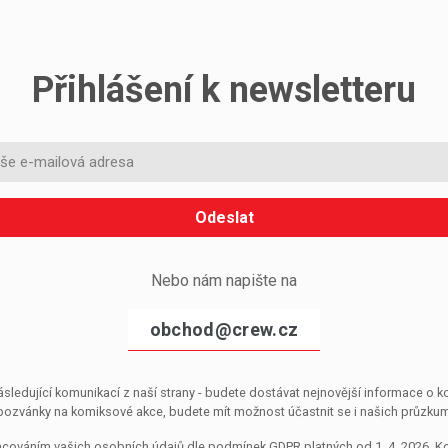
Přihlášení k newsletteru
Odeslat
Nebo nám napište na
obchod@crew.cz
sledující komunikací z naší strany - budete dostávat nejnovější informace o
pozvánky na komiksové akce, budete mít možnost účastnit se i našich průzkumů, 
pracováním vašich osobních údajů dle podmínek GDPR platných od 1. 4. 2026. 