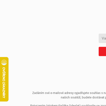
Zadáním své e-mailové adresy vyjadřujete souhlas s ná
našich soutěží, budete dostávat 
Potvrzením (stiskem tlačítka Odeslat) souhlasíte se z