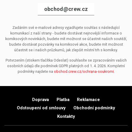
obchod@crew.cz
Zadáním své e-mailové adresy vyjadřujete souhlas s následující
komunikací z naší strany - budete dostávat nejnovější informace o
komiksových novinkách, budete mít možnost se účastnit našich soutěží,
budete dostávat pozvánky na komiksové akce, budete mít možnost
účastnit se i našich průzkumů, jak zlepšit místní trh s komiksy.
Potvrzením (stiskem tlačítka Odeslat) souhlasíte se zpracováním vašich
osobních údajů dle podmínek GDPR platných od 1. 4. 2026. Kompletní
podmínky najdete na
obchod.crew.cz/ochrana-soukromi
.
Doprava
Platba
Reklamace
Odstoupení od smlouvy
Obchodní podmínky
Kontakty