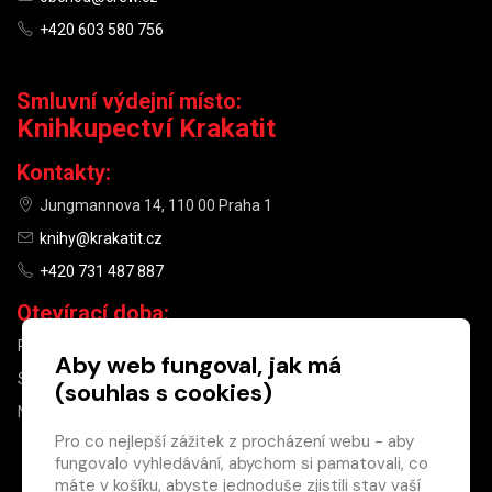
+420 603 580 756
Smluvní výdejní místo:
Knihkupectví Krakatit
Kontakty:
Jungmannova 14, 110 00 Praha 1
knihy@krakatit.cz
+420 731 487 887
Otevírací doba:
PO–PÁ
9:30–18:30
Aby web fungoval, jak má
SO
10:00–13:00
(souhlas s cookies)
NE
ZAVŘENO
Pro co nejlepší zážitek z procházení webu - aby
fungovalo vyhledávání, abychom si pamatovali, co
×
máte v košíku, abyste jednoduše zjistili stav vaší