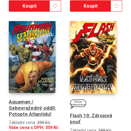
Koupit
Koupit
Aquaman /
Série
dokončena
Sebevražedný oddíl:
Potopte Atlantidu!
Flash 10: Zdrojová
pouť
Základní cena:
399 Kč
Vaše cena s DPH:
359
Kč
Základní cena:
389 Kč