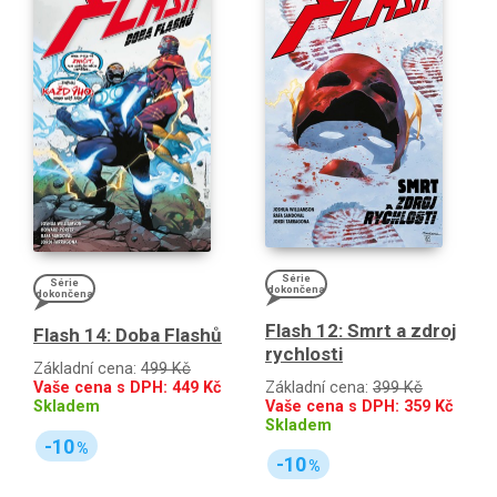
Série
Série
dokončena
dokončena
Flash 12: Smrt a zdroj
Flash 14: Doba Flashů
rychlosti
Základní cena:
499 Kč
Základní cena:
399 Kč
Vaše cena s DPH:
449
Kč
Vaše cena s DPH:
359
Kč
Skladem
Skladem
-10
%
-10
%