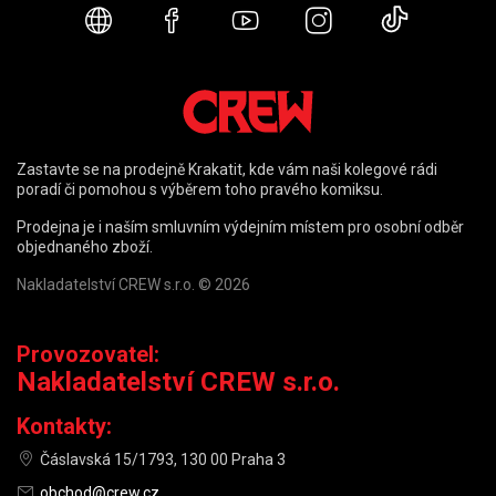
Webové stránky
Facebook
YouTube
Instagram
TikTok
Zastavte se na prodejně Krakatit, kde vám naši kolegové rádi
poradí či pomohou s výběrem toho pravého komiksu.
Prodejna je i naším smluvním výdejním místem pro osobní odběr
objednaného zboží.
Nakladatelství CREW s.r.o. © 2026
Provozovatel:
Nakladatelství CREW s.r.o.
Kontakty:
Čáslavská 15/1793, 130 00 Praha 3
obchod@crew.cz