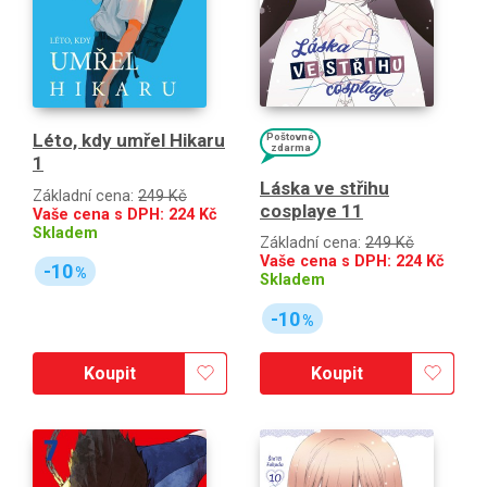
Léto, kdy umřel Hikaru
Poštovné
zdarma
1
Láska ve střihu
Základní cena:
249 Kč
cosplaye 11
Vaše cena s DPH:
224
Kč
Skladem
Základní cena:
249 Kč
Vaše cena s DPH:
224
Kč
-10
%
Skladem
-10
%
Koupit
Koupit