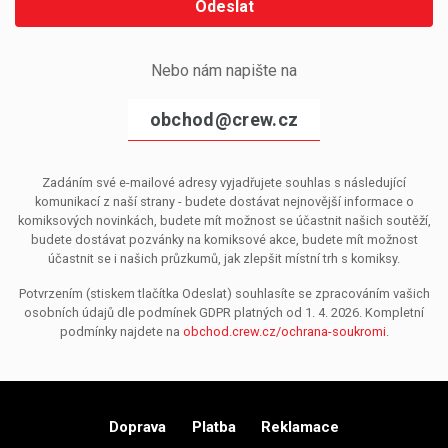
Odeslat
Nebo nám napište na
obchod@crew.cz
Zadáním své e-mailové adresy vyjadřujete souhlas s následující
komunikací z naší strany - budete dostávat nejnovější informace o
komiksových novinkách, budete mít možnost se účastnit našich soutěží,
budete dostávat pozvánky na komiksové akce, budete mít možnost
účastnit se i našich průzkumů, jak zlepšit místní trh s komiksy.
Potvrzením (stiskem tlačítka Odeslat) souhlasíte se zpracováním vašich
osobních údajů dle podmínek GDPR platných od 1. 4. 2026. Kompletní
podmínky najdete na
obchod.crew.cz/ochrana-soukromi
.
Doprava
Platba
Reklamace