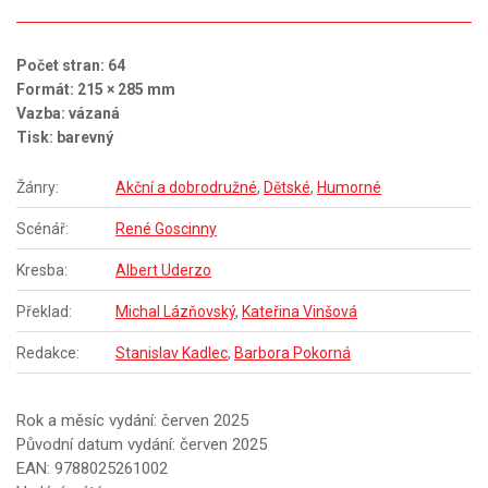
Počet stran: 64
Formát: 215 × 285 mm
Vazba: vázaná
Tisk: barevný
Žánry:
Akční a dobrodružné
,
Dětské
,
Humorné
Scénář:
René Goscinny
Kresba:
Albert Uderzo
Překlad:
Michal Lázňovský
,
Kateřina Vinšová
Redakce:
Stanislav Kadlec
,
Barbora Pokorná
Rok a měsíc vydání: červen 2025
Původní datum vydání: červen 2025
EAN: 9788025261002