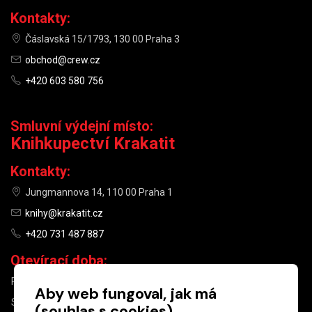
Kontakty:
Čáslavská 15/1793, 130 00 Praha 3
obchod@crew.cz
+420 603 580 756
Smluvní výdejní místo:
Knihkupectví Krakatit
Kontakty:
Jungmannova 14, 110 00 Praha 1
knihy@krakatit.cz
+420 731 487 887
Otevírací doba:
PO–PÁ
9:30–18:30
Aby web fungoval, jak má
SO
10:00–13:00
(souhlas s cookies)