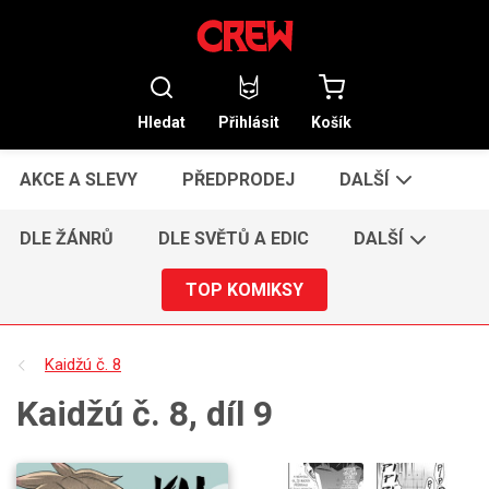
Hledat
Přihlásit
Košík
AKCE A SLEVY
PŘEDPRODEJ
DALŠÍ
DLE ŽÁNRŮ
DLE SVĚTŮ A EDIC
DALŠÍ
TOP KOMIKSY
Kaidžú č. 8
Kaidžú č. 8, díl 9