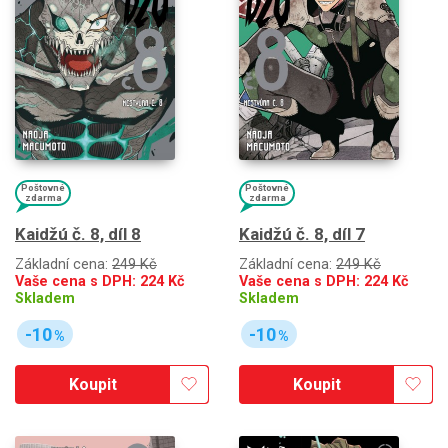
Poštovné
Poštovné
zdarma
zdarma
Kaidžú č. 8, díl 8
Kaidžú č. 8, díl 7
Základní cena:
249 Kč
Základní cena:
249 Kč
Vaše cena s DPH:
224
Kč
Vaše cena s DPH:
224
Kč
Skladem
Skladem
-10
-10
%
%
Koupit
Koupit