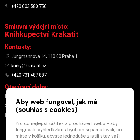
+420 603 580 756
Smluvní výdejní místo:
Knihkupectví Krakatit
Kontakty:
Jungmannova 14, 110 00 Praha 1
knihy@krakatit.cz
+420 731 487 887
Otevírací doba:
PO–PÁ
9:30–18:30
Aby web fungoval, jak má
SO
10:00–13:00
(souhlas s cookies)
NE
ZAVŘENO
Pro co nejlepší zážitek z procházení webu - aby
fungovalo vyhledávání, abychom si pamatovali, co
×
máte v košíku, abyste jednoduše zjistili stav vaší