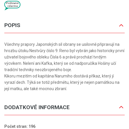
Poštovné
zdarma
POPIS
Všechny prapory Japonských sil obrany se usilovně připravují na
hrozbu útoku Nestvůry číslo 9. Reno byl vybrán jako historicky první
uživatel bojového obleku Čísla 6 a právě prochází tvrdým
výcvikem. Nelení ani Kafka, který se od nadporučíka Hošiny učí
tradiční techniky neozbrojeného boje.
Kikoru mezitím od kapitána Narumiho dostává příkaz, který jí
vyrazí dech. Týká se totiž předmětu, který je nejen památkou na
její matku, ale také mocnou zbraní.
DODATKOVÉ INFORMACE
Počet stran: 196