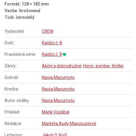
Formát: 128 × 182 mm
Vazba: brožovaná
Tisk: černobílý
Vydavatel:
CREW
Svět:
Kaidžú č. 8
Pravidelná série:
Kaidžú č. 8
Žánry:
Akční a dobrodružné
,
Horor, zombie, thriller
Scénář:
Naoja Macumoto
Kresba:
Naoja Macumoto
Autor obálky:
Naoja Macumoto
Překlad:
Matěj Vozábal
Redakce:
Markéta Audy Masopustová
Lettering:
Jakub D. Kočí