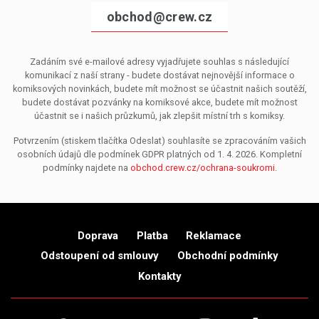
obchod@crew.cz
Zadáním své e-mailové adresy vyjadřujete souhlas s následující
komunikací z naší strany - budete dostávat nejnovější informace o
komiksových novinkách, budete mít možnost se účastnit našich soutěží,
budete dostávat pozvánky na komiksové akce, budete mít možnost
účastnit se i našich průzkumů, jak zlepšit místní trh s komiksy.
Potvrzením (stiskem tlačítka Odeslat) souhlasíte se zpracováním vašich
osobních údajů dle podmínek GDPR platných od 1. 4. 2026. Kompletní
podmínky najdete na
obchod.crew.cz/ochrana-soukromi
.
Doprava
Platba
Reklamace
Odstoupení od smlouvy
Obchodní podmínky
Kontakty