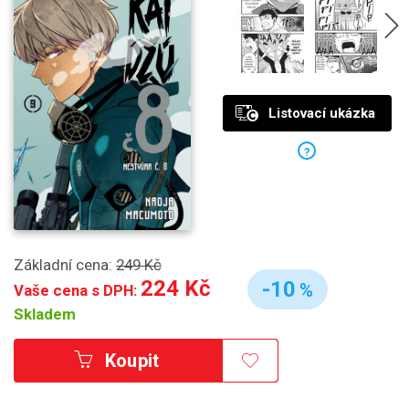
Listovací ukázka
?
Základní cena:
249 Kč
224 Kč
-10
%
Vaše cena s DPH:
Skladem
Koupit