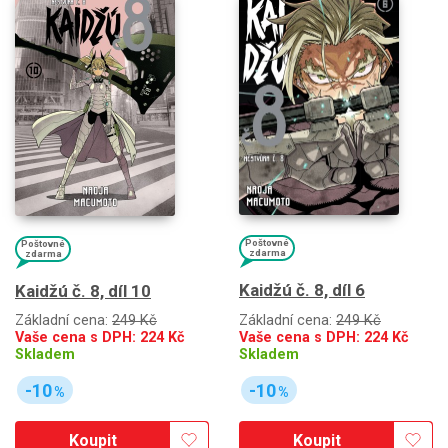
Poštovné
Poštovné
zdarma
zdarma
Kaidžú č. 8, díl 6
Kaidžú č. 8, díl 10
Základní cena:
249 Kč
Základní cena:
249 Kč
Vaše cena s DPH:
224
Kč
Vaše cena s DPH:
224
Kč
Skladem
Skladem
-10
-10
%
%
Koupit
Koupit