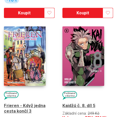
%
Koupit
Koupit
Poštovné
Poštovné
zdarma
zdarma
Frieren - Když jedna
Kaidžú č. 8, díl 5
cesta končí 3
Základní cena:
249 Kč