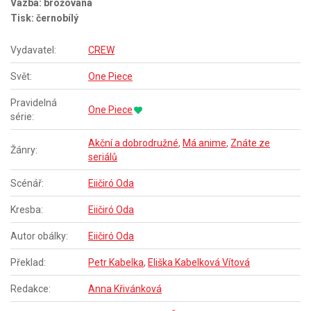
Vazba: brožovaná
Tisk: černobílý
Vydavatel:
CREW
Svět:
One Piece
Pravidelná
One Piece
série:
Akční a dobrodružné
,
Má anime
,
Znáte ze
Žánry:
seriálů
Scénář:
Eiičiró Oda
Kresba:
Eiičiró Oda
Autor obálky:
Eiičiró Oda
Překlad:
Petr Kabelka
,
Eliška Kabelková Vítová
Redakce:
Anna Křivánková