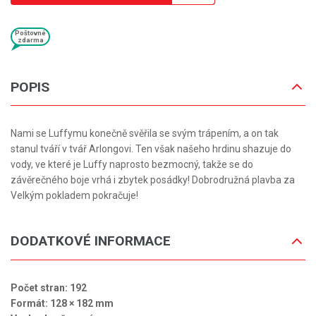
Poštovné
zdarma
POPIS
Nami se Luffymu konečně svěřila se svým trápením, a on tak
stanul tváří v tvář Arlongovi. Ten však našeho hrdinu shazuje do
vody, ve které je Luffy naprosto bezmocný, takže se do
závěrečného boje vrhá i zbytek posádky! Dobrodružná plavba za
Velkým pokladem pokračuje!
DODATKOVÉ INFORMACE
Počet stran: 192
Formát: 128 × 182 mm