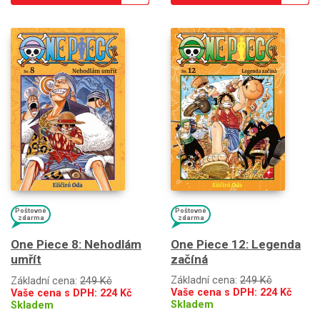
Poštovné
Poštovné
zdarma
zdarma
One Piece 12: Legenda
One Piece 8: Nehodlám
začíná
umřít
Základní cena:
249 Kč
Základní cena:
249 Kč
Vaše cena s DPH:
224
Kč
Vaše cena s DPH:
224
Kč
Skladem
Skladem