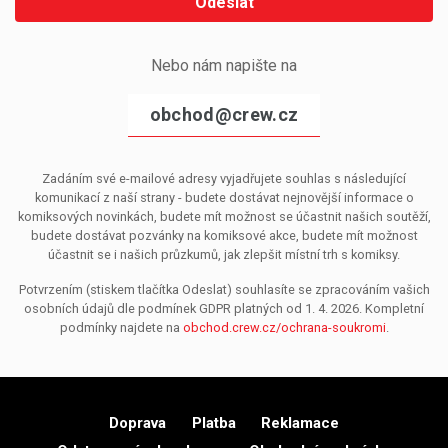
Odeslat
Nebo nám napište na
obchod@crew.cz
Zadáním své e-mailové adresy vyjadřujete souhlas s následující
komunikací z naší strany - budete dostávat nejnovější informace o
komiksových novinkách, budete mít možnost se účastnit našich soutěží,
budete dostávat pozvánky na komiksové akce, budete mít možnost
účastnit se i našich průzkumů, jak zlepšit místní trh s komiksy.
Potvrzením (stiskem tlačítka Odeslat) souhlasíte se zpracováním vašich
osobních údajů dle podmínek GDPR platných od 1. 4. 2026. Kompletní
podmínky najdete na
obchod.crew.cz/ochrana-soukromi
.
Doprava
Platba
Reklamace