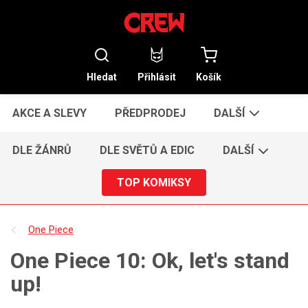
Hledat
Přihlásit
Košík
AKCE A SLEVY
PŘEDPRODEJ
DALŠÍ
DLE ŽÁNRŮ
DLE SVĚTŮ A EDIC
DALŠÍ
TOP KOMIKSY
One Piece
One Piece 10: Ok, let's stand
up!