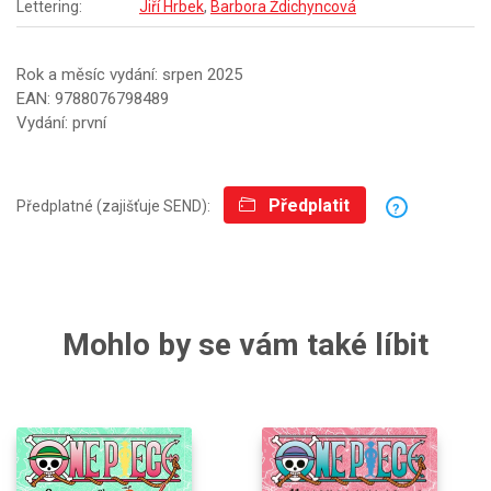
Lettering:
Jiří Hrbek
,
Barbora Ždichyncová
Rok a měsíc vydání: srpen 2025
EAN: 9788076798489
Vydání: první
Předplatit
Předplatné (zajišťuje SEND):
?
Mohlo by se vám také líbit