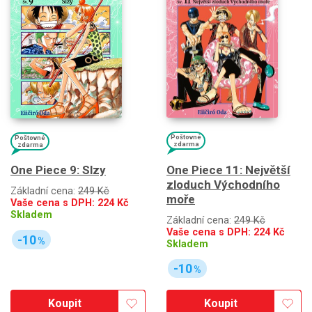
Poštovné
Poštovné
zdarma
zdarma
One Piece 11: Největší
One Piece 9: Slzy
zloduch Východního
Základní cena:
249 Kč
moře
Vaše cena s DPH:
224
Kč
Skladem
Základní cena:
249 Kč
Vaše cena s DPH:
224
Kč
-10
%
Skladem
-10
%
Koupit
Koupit