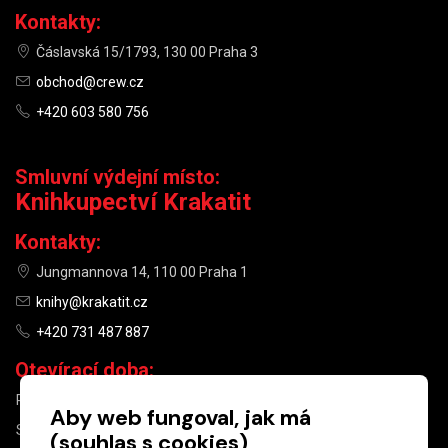
Kontakty:
Čáslavská 15/1793, 130 00 Praha 3
obchod@crew.cz
+420 603 580 756
Smluvní výdejní místo:
Knihkupectví Krakatit
Kontakty:
Jungmannova 14, 110 00 Praha 1
knihy@krakatit.cz
+420 731 487 887
Otevírací doba:
PO–PÁ
9:30–18:30
Aby web fungoval, jak má
SO
10:00–13:00
(souhlas s cookies)