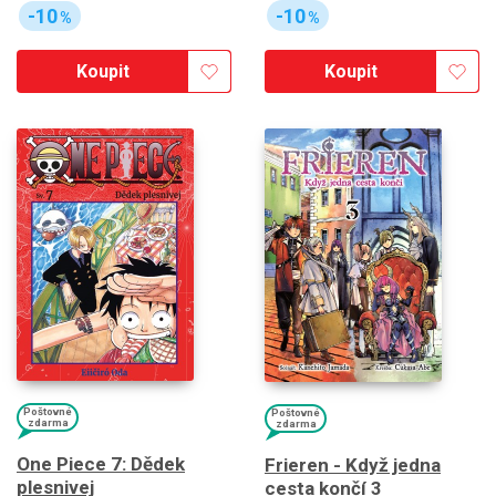
-10
-10
%
%
Koupit
Koupit
Poštovné
Poštovné
zdarma
zdarma
One Piece 7: Dědek
Frieren - Když jedna
plesnivej
cesta končí 3