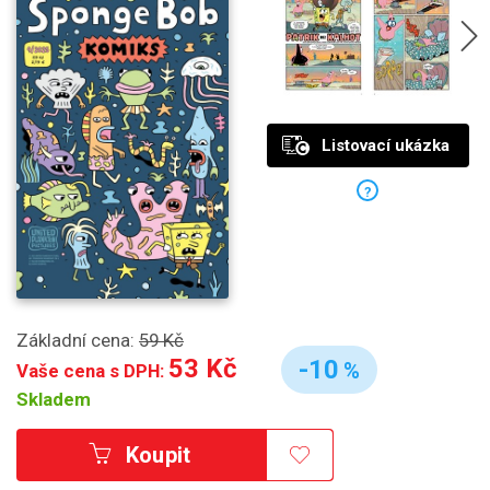
Listovací ukázka
?
Základní cena:
59 Kč
53 Kč
-10
%
Vaše cena s DPH:
Skladem
Koupit