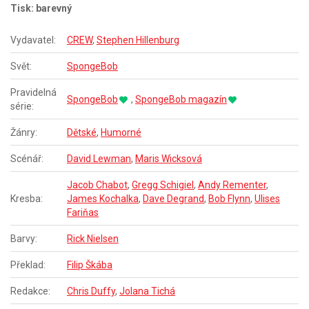
Tisk: barevný
Vydavatel:
CREW
,
Stephen Hillenburg
Svět:
SpongeBob
Pravidelná
SpongeBob
,
SpongeBob magazín
série:
Žánry:
Dětské
,
Humorné
Scénář:
David Lewman
,
Maris Wicksová
Jacob Chabot
,
Gregg Schigiel
,
Andy Rementer
,
Kresba:
James Kochalka
,
Dave Degrand
,
Bob Flynn
,
Ulises
Fariňas
Barvy:
Rick Nielsen
Překlad:
Filip Škába
Redakce:
Chris Duffy
,
Jolana Tichá