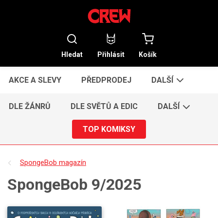
Hledat
Přihlásit
Košík
AKCE A SLEVY
PŘEDPRODEJ
DALŠÍ
DLE ŽÁNRŮ
DLE SVĚTŮ A EDIC
DALŠÍ
TOP KOMIKSY
SpongeBob magazín
SpongeBob 9/2025