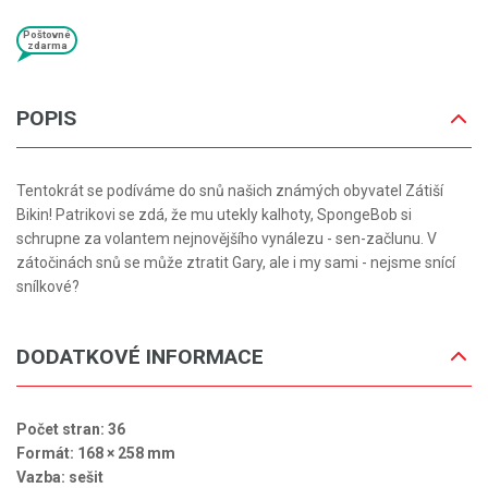
Poštovné
zdarma
POPIS
Tentokrát se podíváme do snů našich známých obyvatel Zátiší
Bikin! Patrikovi se zdá, že mu utekly kalhoty, SpongeBob si
schrupne za volantem nejnovějšího vynálezu - sen-začlunu. V
zátočinách snů se může ztratit Gary, ale i my sami - nejsme snící
snílkové?
DODATKOVÉ INFORMACE
Počet stran: 36
Formát: 168 × 258 mm
Vazba: sešit