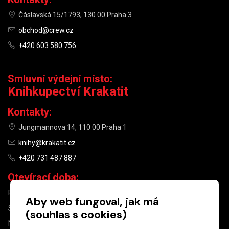
Čáslavská 15/1793, 130 00 Praha 3
obchod@crew.cz
+420 603 580 756
Smluvní výdejní místo:
Knihkupectví Krakatit
Kontakty:
Jungmannova 14, 110 00 Praha 1
knihy@krakatit.cz
+420 731 487 887
Otevírací doba:
PO–PÁ
9:30–18:30
Aby web fungoval, jak má
SO
10:00–13:00
(souhlas s cookies)
NE
ZAVŘENO