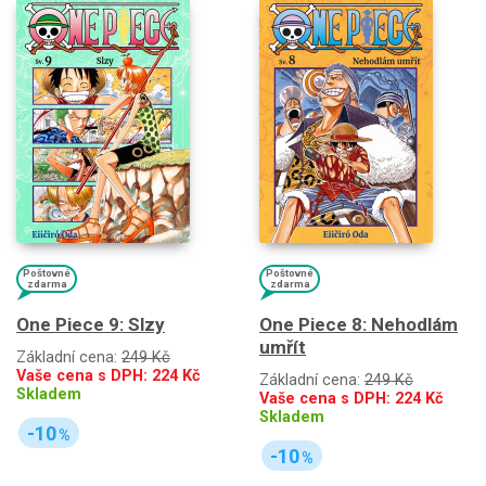
Poštovné
Poštovné
zdarma
zdarma
One Piece 9: Slzy
One Piece 8: Nehodlám
umřít
Základní cena:
249 Kč
Vaše cena s DPH:
224
Kč
Základní cena:
249 Kč
Skladem
Vaše cena s DPH:
224
Kč
Skladem
-10
%
-10
%