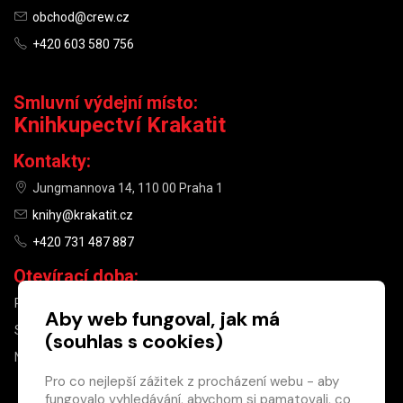
obchod@crew.cz
+420 603 580 756
Smluvní výdejní místo:
Knihkupectví Krakatit
Kontakty:
Jungmannova 14, 110 00 Praha 1
knihy@krakatit.cz
+420 731 487 887
Otevírací doba:
PO–PÁ
9:30–18:30
Aby web fungoval, jak má
SO
10:00–13:00
(souhlas s cookies)
NE
ZAVŘENO
Pro co nejlepší zážitek z procházení webu - aby
fungovalo vyhledávání, abychom si pamatovali, co