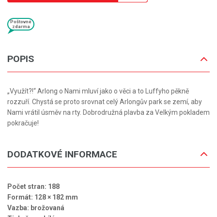
Poštovné
zdarma
POPIS
„Využít?!“ Arlong o Nami mluví jako o věci a to Luffyho pěkně
rozzuří. Chystá se proto srovnat celý Arlongův park se zemí, aby
Nami vrátil úsměv na rty. Dobrodružná plavba za Velkým pokladem
pokračuje!
DODATKOVÉ INFORMACE
Počet stran: 188
Formát: 128 × 182 mm
Vazba: brožovaná