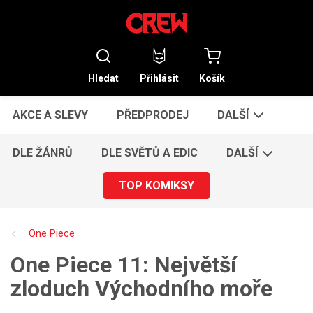
Hledat
Přihlásit
Košík
AKCE A SLEVY
PŘEDPRODEJ
DALŠÍ
DLE ŽÁNRŮ
DLE SVĚTŮ A EDIC
DALŠÍ
TOP KOMIKSY
One Piece
One Piece 11: Největší
zloduch Východního moře