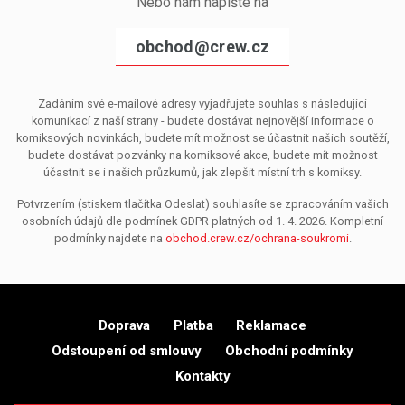
Nebo nám napište na
obchod@crew.cz
Zadáním své e-mailové adresy vyjadřujete souhlas s následující
komunikací z naší strany - budete dostávat nejnovější informace o
komiksových novinkách, budete mít možnost se účastnit našich soutěží,
budete dostávat pozvánky na komiksové akce, budete mít možnost
účastnit se i našich průzkumů, jak zlepšit místní trh s komiksy.
Potvrzením (stiskem tlačítka Odeslat) souhlasíte se zpracováním vašich
osobních údajů dle podmínek GDPR platných od 1. 4. 2026. Kompletní
podmínky najdete na
obchod.crew.cz/ochrana-soukromi
.
Doprava
Platba
Reklamace
Odstoupení od smlouvy
Obchodní podmínky
Kontakty