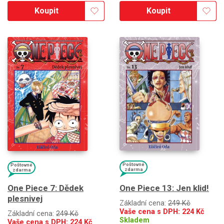
Koupit
Koupit
Poštovné
Poštovné
zdarma
zdarma
One Piece 13: Jen klid!
One Piece 7: Dědek
plesnivej
Základní cena:
249 Kč
Vaše cena s DPH:
224
Kč
Základní cena:
249 Kč
Skladem
Vaše cena s DPH:
224
Kč