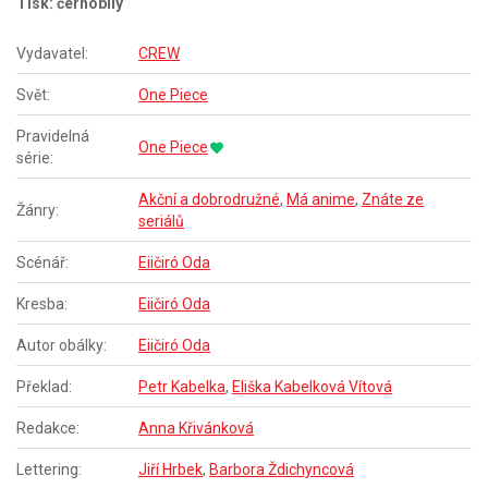
Tisk: černobílý
Vydavatel:
CREW
Svět:
One Piece
Pravidelná
One Piece
série:
Akční a dobrodružné
,
Má anime
,
Znáte ze
Žánry:
seriálů
Scénář:
Eiičiró Oda
Kresba:
Eiičiró Oda
Autor obálky:
Eiičiró Oda
Překlad:
Petr Kabelka
,
Eliška Kabelková Vítová
Redakce:
Anna Křivánková
Lettering:
Jiří Hrbek
,
Barbora Ždichyncová