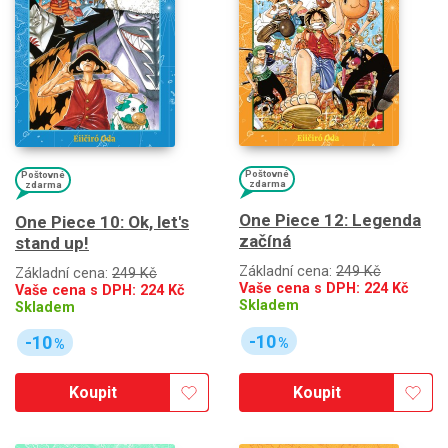
Poštovné
Poštovné
zdarma
zdarma
One Piece 12: Legenda
One Piece 10: Ok, let's
začíná
stand up!
Základní cena:
249 Kč
Základní cena:
249 Kč
Vaše cena s DPH:
224
Kč
Vaše cena s DPH:
224
Kč
Skladem
Skladem
-10
-10
%
%
Koupit
Koupit