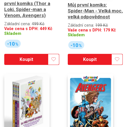
první komiks (Thor a
Můj první komiks:
Loki, Spider-man a
Spider-Man - Velká moc,
Venom, Avengers)
velká odpovědnost
Základní cena:
499 Kč
Základní cena:
199 Kč
Vaše cena s DPH:
449
Kč
Vaše cena s DPH:
179
Kč
Skladem
Skladem
-10
%
-10
%
Koupit
Koupit