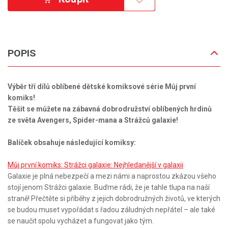
POPIS
Výběr tří dílů oblíbené dětské komiksové série Můj první
komiks!
Těšit se můžete na zábavná dobrodružství oblíbených hrdinů
ze světa Avengers, Spider-mana a Strážců galaxie!
Balíček obsahuje následující komiksy:
Můj první komiks: Strážci galaxie: Nejhledanější v galaxii
Galaxie je plná nebezpečí a mezi námi a naprostou zkázou všeho
stojí jenom Strážci galaxie. Buďme rádi, že je tahle tlupa na naší
straně! Přečtěte si příběhy z jejich dobrodružných životů, ve kterých
se budou muset vypořádat s řadou záludných nepřátel – ale také
se naučit spolu vycházet a fungovat jako tým.