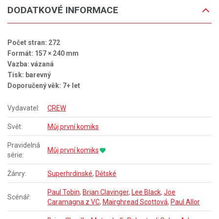
DODATKOVÉ INFORMACE
Počet stran: 272
Formát: 157 × 240 mm
Vazba: vázaná
Tisk: barevný
Doporučený věk: 7+ let
Vydavatel:
CREW
Svět:
Můj první komiks
Pravidelná
Můj první komiks
série:
Žánry:
Superhrdinské
,
Dětské
Paul Tobin
,
Brian Clavinger
,
Lee Black
,
Joe
Scénář:
Caramagna z VC
,
Mairghread Scottová
,
Paul Allor