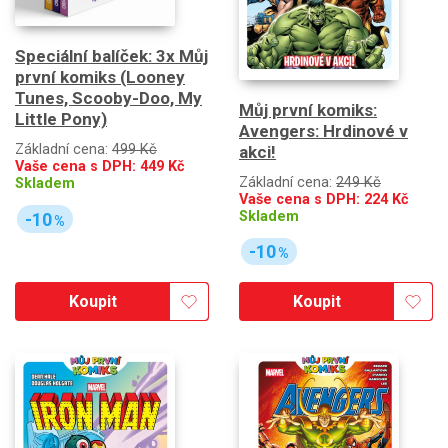
Speciální balíček: 3x Můj
první komiks (Looney
Tunes, Scooby-Doo, My
Můj první komiks:
Little Pony)
Avengers: Hrdinové v
Základní cena:
499 Kč
akci!
Vaše cena s DPH:
449
Kč
Základní cena:
249 Kč
Skladem
Vaše cena s DPH:
224
Kč
Skladem
-10
%
-10
%
Koupit
Koupit