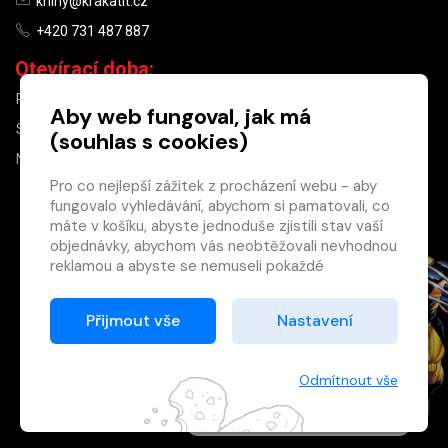
knihy@krakatit.cz
+420 731 487 887
Otevírací doba:
PO–PÁ
9:30–18:30
Aby web fungoval, jak má
SO
10:00–13:00
(souhlas s cookies)
NE
ZAVŘENO
Pro co nejlepší zážitek z procházení webu - aby
fungovalo vyhledávání, abychom si pamatovali, co
×
máte v košíku, abyste jednoduše zjistili stav vaší
objednávky, abychom vás neobtěžovali nevhodnou
Máte u nás již
reklamou a abyste se nemuseli pokaždé
registrovaný
přihlašovat.
účet?
Proto od vás potřebujeme souhlas se
Přijmout vše
Nastavení
Registrací získáte slevu
zpracováním souborů cookies
, tj. malých souborů,
na zboží ve výši 15 %
které se dočasně ukládají ve vašem prohlížeči.
a další výhody.
Děkujeme, že nám ho dáte a pomůžete nám tak
Odmítnout vše
Zásady cookies
web zlepšovat.
Registrovat