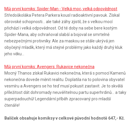
Můj první komiks: Spider-Man - Velká moc, velká odpovědnost
Středoškoláka Petera Parkera kousl radioaktivní pavouk. Získal
obrovské schopnosti... ale také záhy zjistil, že s velkou mocí
přichází i velká odpovědnost. Od té doby na sebe bere kostým
Spider-Mana, aby ochraňoval slabší a bojoval se smrtelně
nebezpečnými protivníky. Ale za maskou se stále ukrývá jen
obyčejný mladík, který má stejné problémy jako každý druhý kluk
jeho věku...
Můj první komiks: Avengers: Rukavice nekonečna
Mocný Thanos získal Rukavici nekonečna, která s pomocí Kamenů
nekonečna dovede měnit realitu. Doplatila na to polovina obyvatel
vesmíru a Avengers se ho teď musí pokusit zastavit. Je to skvělá
příležitost dát dohromady neuvěřitelnou partu superhrdinů... a taky
superpadouchů! Legendární příběh zpracovaný pro mladší
čtenáře!
Balíček obsahuje komiksy v celkové původní hodnotě 647,- Kč.