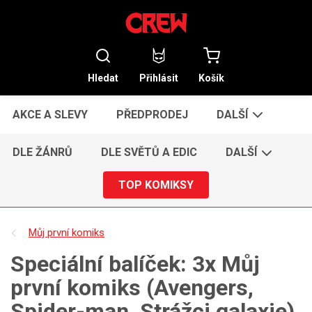
Hledat
Přihlásit
Košík
AKCE A SLEVY
PŘEDPRODEJ
DALŠÍ
DLE ŽÁNRŮ
DLE SVĚTŮ A EDIC
DALŠÍ
TOP KOMIKSY
Můj první komiks
Speciální balíček: 3x Můj
první komiks (Avengers,
Spider-man, Strážci galaxie)