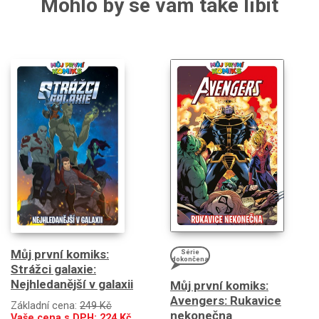
Mohlo by se vám také líbit
Můj první komiks:
Série
dokončena
Strážci galaxie:
Nejhledanější v galaxii
Můj první komiks:
Avengers: Rukavice
Základní cena:
249 Kč
nekonečna
Vaše cena s DPH:
224
Kč