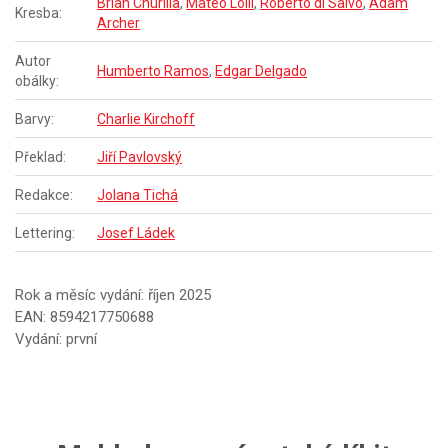
Brian Churilla
,
Mateo Lolli
,
Roberto di Salvo
,
Adam
Kresba:
Archer
Autor
Humberto Ramos
,
Edgar Delgado
obálky:
Barvy:
Charlie Kirchoff
Překlad:
Jiří Pavlovský
Redakce:
Jolana Tichá
Lettering:
Josef Ládek
Rok a měsíc vydání: říjen 2025
EAN: 8594217750688
Vydání: první