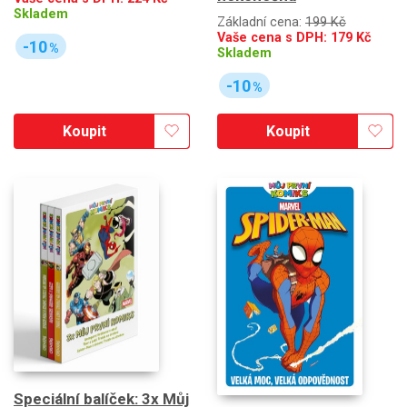
Skladem
Základní cena:
199 Kč
Vaše cena s DPH:
179
Kč
-10
%
Skladem
-10
%
Koupit
Koupit
Speciální balíček: 3x Můj