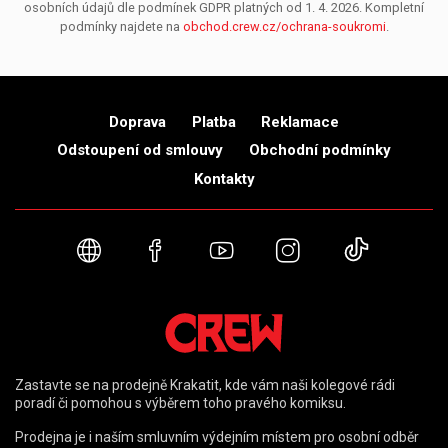
osobních údajů dle podmínek GDPR platných od 1. 4. 2026. Kompletní
podmínky najdete na
obchod.crew.cz/ochrana-soukromi
.
Doprava
Platba
Reklamace
Odstoupení od smlouvy
Obchodní podmínky
Kontakty
Webové stránky
Facebook
YouTube
Instagram
TikTok
Zastavte se na prodejně Krakatit, kde vám naši kolegové rádi
poradí či pomohou s výběrem toho pravého komiksu.
Prodejna je i naším smluvním výdejním místem pro osobní odběr