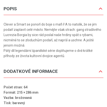
POPIS
Clever a Smart se ponoří do boje s mafi í! A to natolik, že se jim
podaří zaplavit celé město. Nemějte však strach: gang strašlivého
Lucrezia Borgia by sice rád poslal naše hrdiny spát s rybami,
nicméně to se zloduchům podaří, až naprší a uschne. A ještě
jenom možná.
Pátý díl legendární španělské série doplňujeme o dvě krátké
příhody ze života kultovní dvojice agentů.
DODATKOVÉ INFORMACE
Počet stran: 64
Formát: 215 × 286 mm
Vazba: brožovaná
Tisk: barevný