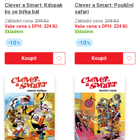
Clever a Smart: Kdopak
Clever a Smart: Pouliční
by se býka bál
safari
Základní cena:
249 Kč
Základní cena:
249 Kč
Vaše cena s DPH:
224
Kč
Vaše cena s DPH:
224
Kč
Skladem
Skladem
-10
-10
%
%
Koupit
Koupit