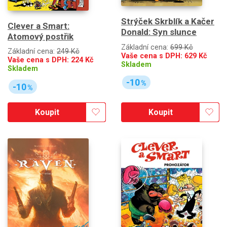
Strýček Skrblík a Kačer
Clever a Smart:
Donald: Syn slunce
Atomový postřik
Základní cena:
699 Kč
Základní cena:
249 Kč
Vaše cena s DPH:
629
Kč
Vaše cena s DPH:
224
Kč
Skladem
Skladem
-10
%
-10
%
Koupit
Koupit