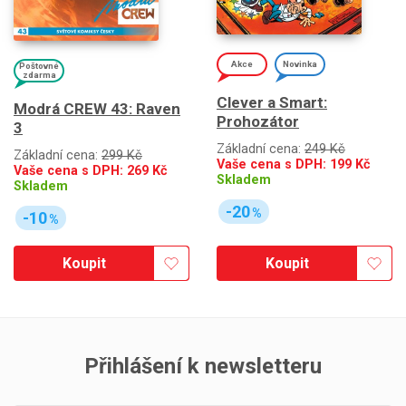
Akce
Novinka
Poštovné
zdarma
Clever a Smart:
Modrá CREW 43: Raven
Prohozátor
3
Základní cena:
249 Kč
Základní cena:
299 Kč
Vaše cena s DPH:
199
Kč
Vaše cena s DPH:
269
Kč
Skladem
Skladem
-20
%
-10
%
Koupit
Koupit
Přihlášení k newsletteru