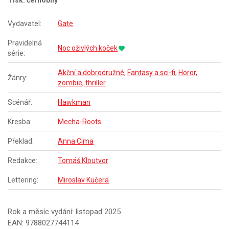
Tisk: černobílý
Vydavatel:
Gate
Pravidelná
Noc oživlých koček
série:
Akční a dobrodružné
,
Fantasy a sci-fi
,
Horor,
Žánry:
zombie, thriller
Scénář:
Hawkman
Kresba:
Mecha-Roots
Překlad:
Anna Cima
Redakce:
Tomáš Kloutvor
Lettering:
Miroslav Kučera
Rok a měsíc vydání: listopad 2025
EAN: 9788027744114