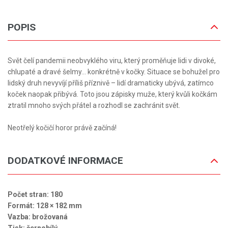
POPIS
Svět čelí pandemii neobvyklého viru, který proměňuje lidi v divoké,
chlupaté a dravé šelmy… konkrétně v kočky. Situace se bohužel pro
lidský druh nevyvíjí příliš příznivě – lidí dramaticky ubývá, zatímco
koček naopak přibývá. Toto jsou zápisky muže, který kvůli kočkám
ztratil mnoho svých přátel a rozhodl se zachránit svět.
Neotřelý kočičí horor právě začíná!
DODATKOVÉ INFORMACE
Počet stran: 180
Formát: 128 × 182 mm
Vazba: brožovaná