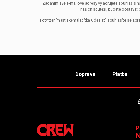
Zadáním své e-mailové adresy vyjadřujete souhlas s ná
našich soutěží, budete dostávat 
Potvrzením (stiskem tlačítka Odeslat) souhlasíte se z
Doprava
Platba
P
N