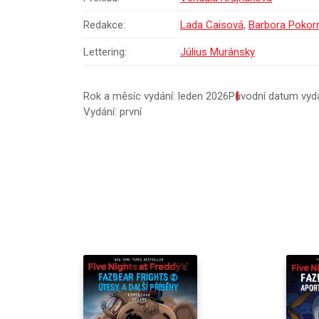
Redakce:
Lada Caisová
,
Barbora Pokor
Lettering:
Július Muránsky
Rok a měsíc vydání: leden 2026
Původní datum vydá
Vydání: první