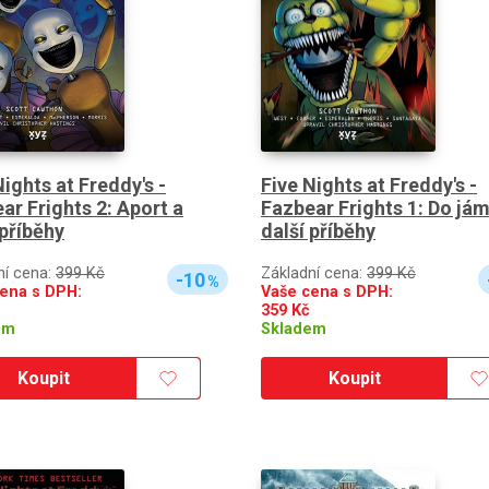
Nights at Freddy's -
Five Nights at Freddy's -
ar Frights 2: Aport a
Fazbear Frights 1: Do jám
 příběhy
další příběhy
ní cena:
399 Kč
Základní cena:
399 Kč
-10
%
ena s DPH:
Vaše cena s DPH:
359
Kč
em
Skladem
Koupit
Koupit