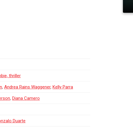
ie, thriller
n
,
Andrea Rains Waggener
,
Kelly Parra
erson
,
Diana Camero
nzalo Duarte