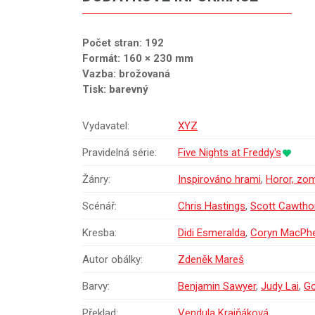
Počet stran: 192
Formát: 160 × 230 mm
Vazba: brožovaná
Tisk: barevný
Vydavatel:
XYZ
Pravidelná série:
Five Nights at Freddy's
Žánry:
Inspirováno hrami
,
Horor, zomb
Scénář:
Chris Hastings
,
Scott Cawtho
Kresba:
Didi Esmeralda
,
Coryn MacPh
Autor obálky:
Zdeněk Mareš
Barvy:
Benjamin Sawyer
,
Judy Lai
,
Go
Překlad:
Vendula Krajňáková