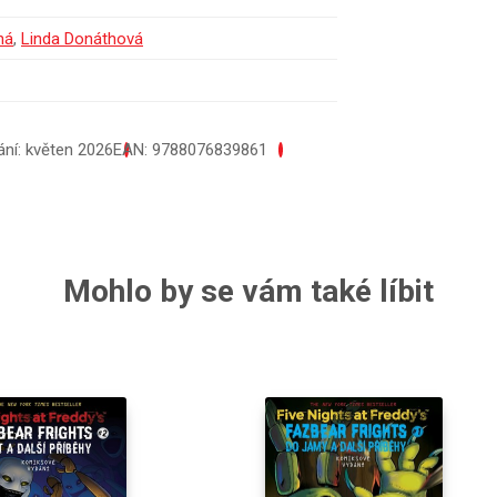
ná
,
Linda Donáthová
ní: květen 2026
EAN: 9788076839861
Mohlo by se vám také líbit