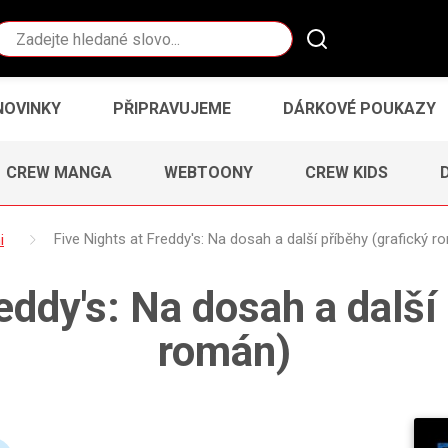
Vyhledávání
NOVINKY
PŘIPRAVUJEME
DÁRKOVÉ POUKAZY
CREW MANGA
WEBTOONY
CREW KIDS
i
Five Nights at Freddy's: Na dosah a další příběhy (grafický r
eddy's: Na dosah a další
román)