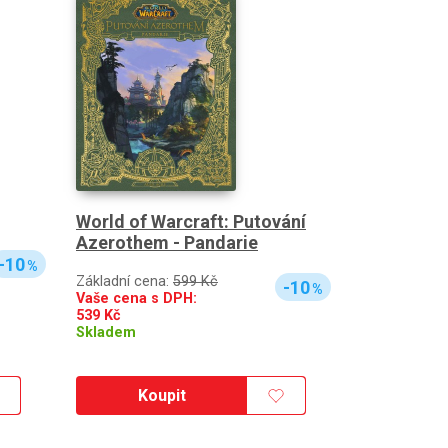
World of Warcraft: Putování
Azerothem - Pandarie
-10
%
Základní cena:
599 Kč
-10
%
Vaše cena s DPH:
539
Kč
Skladem
Koupit