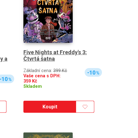
Five Nights at Freddy's 3:
Čtvrtá šatna
y a
Základní cena:
399 Kč
-10
%
Vaše cena s DPH:
-10
%
359
Kč
Skladem
Koupit