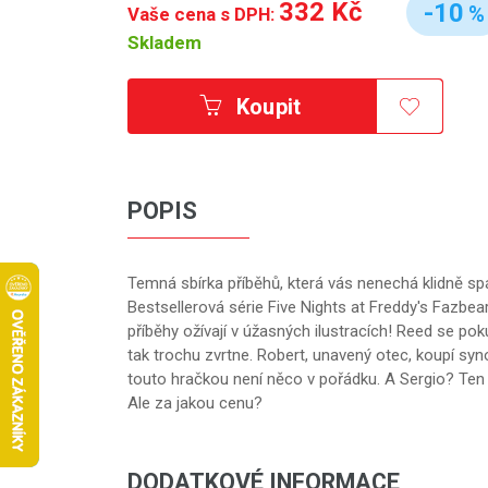
332 Kč
-10
%
Vaše cena s DPH:
Skladem
Koupit
POPIS
Temná sbírka příběhů, která vás nenechá klidně sp
Bestsellerová série Five Nights at Freddy's Fazbear
příběhy ožívají v úžasných ilustracích! Reed se pok
tak trochu zvrtne. Robert, unavený otec, koupí syno
touto hračkou není něco v pořádku. A Sergio? Ten 
Ale za jakou cenu?
DODATKOVÉ INFORMACE