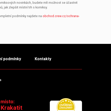
 komiksových novinkách, budete mít možnost se účastnit
jak zlepšit místní trh s komiksy.
Kompletní podmínky najdete na
obchod.crew.cz/ochrana-
í podmínky
Kontakty
m
TikTok
 místo:
 Krakatit