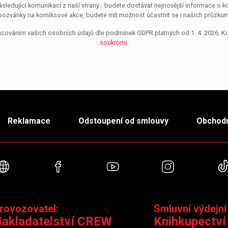
sledující komunikací z naší strany - budete dostávat nejnovější informace o
pozvánky na komiksové akce, budete mít možnost účastnit se i našich průzkumů, 
pracováním vašich osobních údajů dle podmínek GDPR platných od 1. 4. 2026. 
soukromi
.
Reklamace
Odstoupení od smlouvy
Obchodn
Webové stránky
Facebook
YouTube
Instagra
rovozovatel:
Smluvní výdejní
akladatelství CREW
Knihkupectví