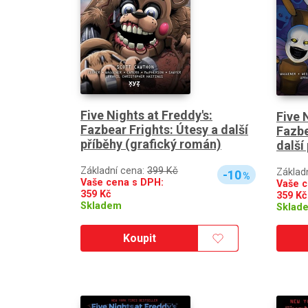
Five Nights at Freddy's:
Five 
Fazbear Frights: Útesy a další
Fazbe
příběhy (grafický román)
další
Základní cena:
399 Kč
Základ
-10
%
Vaše cena s DPH:
Vaše c
359
Kč
359
Kč
Skladem
Sklad
Koupit