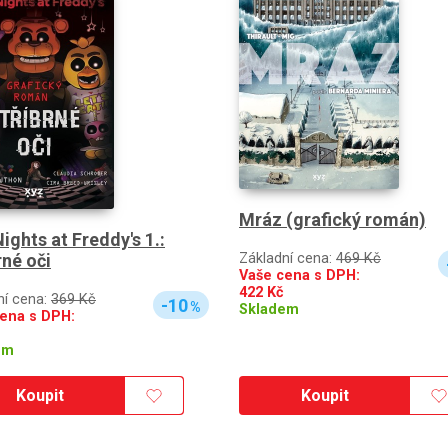
Mráz (grafický román)
Nights at Freddy's 1.:
rné oči
Základní cena:
469 Kč
Vaše cena s DPH:
422
Kč
ní cena:
369 Kč
-10
%
Skladem
ena s DPH:
em
Koupit
Koupit