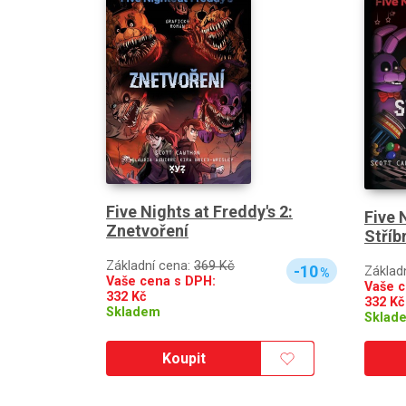
Five Nights at Freddy's 2:
Five 
Znetvoření
Stříb
Základní cena:
369 Kč
-10
Základ
%
Vaše cena s DPH:
Vaše c
332
Kč
332
Kč
Skladem
Sklad
Koupit