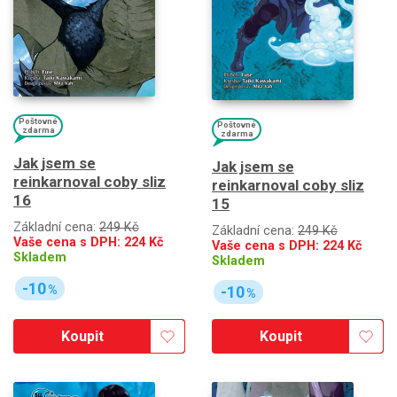
Poštovné
Poštovné
zdarma
zdarma
Jak jsem se
Jak jsem se
reinkarnoval coby sliz
reinkarnoval coby sliz
16
15
Základní cena:
249 Kč
Základní cena:
249 Kč
Vaše cena s DPH:
224
Kč
Vaše cena s DPH:
224
Kč
Skladem
Skladem
-10
%
-10
%
Koupit
Koupit