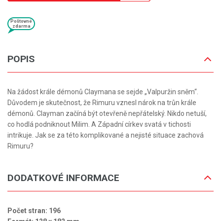
Poštovné
zdarma
POPIS
Na žádost krále démonů Claymana se sejde „Valpuržin sněm“.
Důvodem je skutečnost, že Rimuru vznesl nárok na trůn krále
démonů. Clayman začíná být otevřeně nepřátelský. Nikdo netuší,
co hodlá podniknout Milim. A Západní církev svatá v tichosti
intrikuje. Jak se za této komplikované a nejisté situace zachová
Rimuru?
DODATKOVÉ INFORMACE
Počet stran: 196