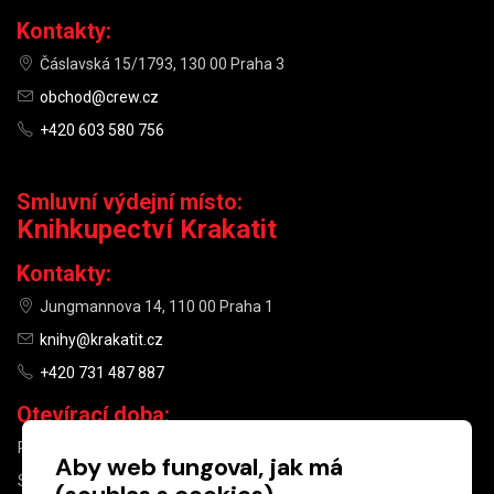
Kontakty:
Čáslavská 15/1793, 130 00 Praha 3
obchod@crew.cz
+420 603 580 756
Smluvní výdejní místo:
Knihkupectví Krakatit
Kontakty:
Jungmannova 14, 110 00 Praha 1
knihy@krakatit.cz
+420 731 487 887
Otevírací doba:
PO–PÁ
9:30–18:30
Aby web fungoval, jak má
SO
10:00–13:00