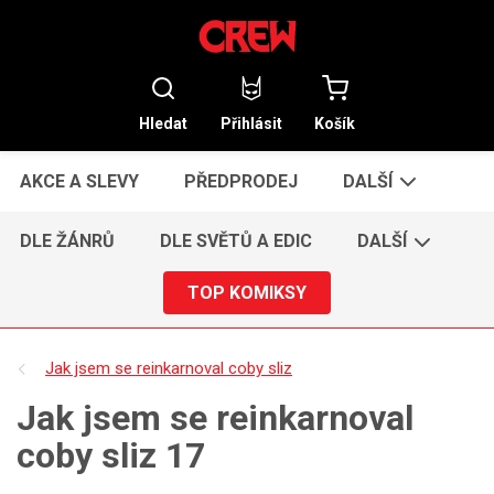
Hledat
Přihlásit
Košík
AKCE A SLEVY
PŘEDPRODEJ
DALŠÍ
DLE ŽÁNRŮ
DLE SVĚTŮ A EDIC
DALŠÍ
TOP KOMIKSY
Jak jsem se reinkarnoval coby sliz
Jak jsem se reinkarnoval
coby sliz 17