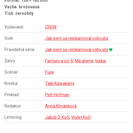
Formát: 128 × 182 mm
Vazba: brožovaná
Tisk: černobílý
Vydavatel:
CREW
Svět:
Jak jsem se reinkarnoval coby sliz
Pravidelná série:
Jak jsem se reinkarnoval coby sliz
Žánry:
Fantasy a sci-fi
,
Má anime
,
Isekai
Scénář:
Fuse
Kresba:
Taiki Kawakami
Překlad:
Petr Hofman
Redakce:
Anna Křivánková
Lettering:
Jakub D. Kočí
,
Violet Kočí