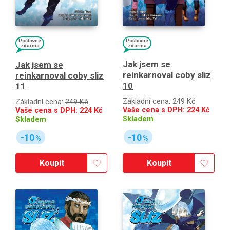
Poštovné
Poštovné
zdarma
zdarma
Jak jsem se
Jak jsem se
reinkarnoval coby sliz
reinkarnoval coby sliz
10
11
Základní cena:
249 Kč
Základní cena:
249 Kč
Vaše cena s DPH:
224
Kč
Vaše cena s DPH:
224
Kč
Skladem
Skladem
-10
-10
%
%
Koupit
Koupit