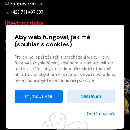
knihy@krakatit.cz
+420 731 487 887
Otevírací doba:
PO–PÁ
9:30–18:30
Aby web fungoval, jak má
SO
10:00–13:00
(souhlas s cookies)
NE
ZAVŘENO
Pro co nejlepší zážitek z procházení webu - aby
fungovalo vyhledávání, abychom si pamatovali, co
×
máte v košíku, abyste jednoduše zjistili stav vaší
objednávky, abychom vás neobtěžovali nevhodnou
Máte u nás již
reklamou a abyste se nemuseli pokaždé
registrovaný
přihlašovat.
účet?
Proto od vás potřebujeme souhlas se
Přijmout vše
Nastavení
Registrací získáte slevu
zpracováním souborů cookies
, tj. malých souborů,
na zboží ve výši 15 %
které se dočasně ukládají ve vašem prohlížeči.
a další výhody.
Děkujeme, že nám ho dáte a pomůžete nám tak
Odmítnout vše
Zásady cookies
web zlepšovat.
Registrovat