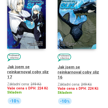
Poštovné
Poštovné
zdarma
zdarma
Jak jsem se
Jak jsem se
reinkarnoval coby sliz
reinkarnoval coby sliz
17
16
Základní cena:
249 Kč
Základní cena:
249 Kč
Vaše cena s DPH:
224
Kč
Vaše cena s DPH:
224
Kč
Skladem
Skladem
-10
-10
%
%