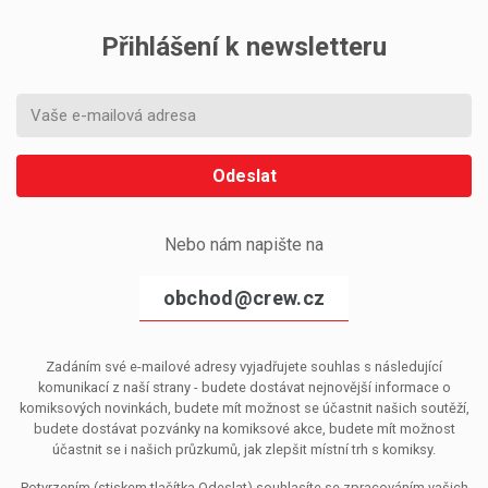
Přihlášení k newsletteru
Odeslat
Nebo nám napište na
obchod@crew.cz
Zadáním své e-mailové adresy vyjadřujete souhlas s následující
komunikací z naší strany - budete dostávat nejnovější informace o
komiksových novinkách, budete mít možnost se účastnit našich soutěží,
budete dostávat pozvánky na komiksové akce, budete mít možnost
účastnit se i našich průzkumů, jak zlepšit místní trh s komiksy.
Potvrzením (stiskem tlačítka Odeslat) souhlasíte se zpracováním vašich