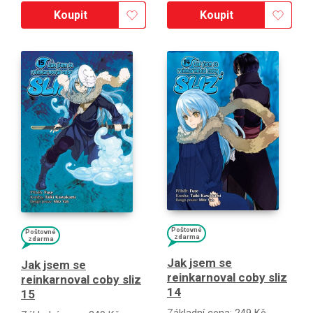
Koupit
Koupit
Poštovné
Poštovné
zdarma
zdarma
Jak jsem se
Jak jsem se
reinkarnoval coby sliz
reinkarnoval coby sliz
14
15