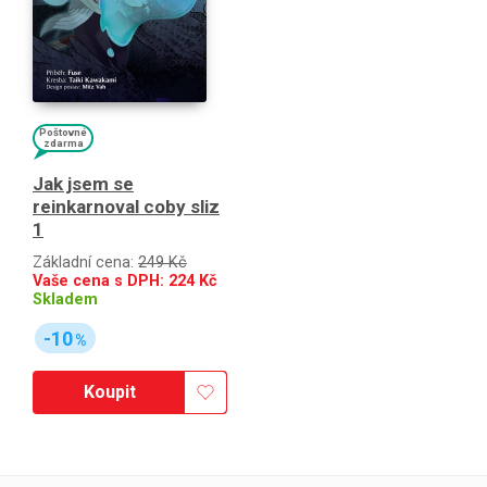
Poštovné
zdarma
Jak jsem se
reinkarnoval coby sliz
1
Základní cena:
249 Kč
Vaše cena s DPH:
224
Kč
Skladem
-10
%
Koupit