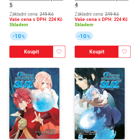
5
4
Základní cena:
249 Kč
Základní cena:
249 Kč
Vaše cena s DPH:
224
Kč
Vaše cena s DPH:
224
Kč
Skladem
Skladem
-10
-10
%
%
Koupit
Koupit