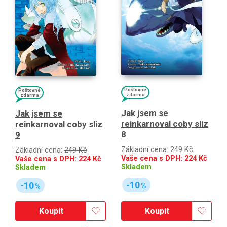
Poštovné
Poštovné
zdarma
zdarma
Jak jsem se
Jak jsem se
reinkarnoval coby sliz
reinkarnoval coby sliz
8
9
Základní cena:
249 Kč
Základní cena:
249 Kč
Vaše cena s DPH:
224
Kč
Vaše cena s DPH:
224
Kč
Skladem
Skladem
-10
-10
%
%
Koupit
Koupit