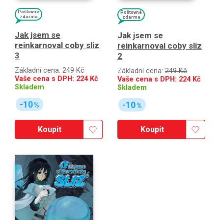
Poštovné
Poštovné
zdarma
zdarma
Jak jsem se
Jak jsem se
reinkarnoval coby sliz
reinkarnoval coby sliz
3
2
Základní cena:
249 Kč
Základní cena:
249 Kč
Vaše cena s DPH:
224
Kč
Vaše cena s DPH:
224
Kč
Skladem
Skladem
-10
-10
%
%
Koupit
Koupit