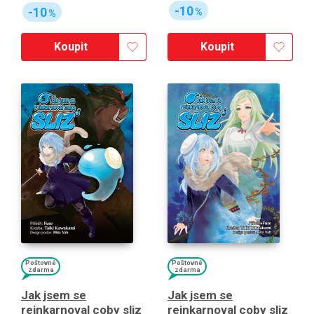
-10
-10
%
%
Koupit
Koupit
Poštovné
Poštovné
zdarma
zdarma
Jak jsem se
Jak jsem se
reinkarnoval coby sliz
reinkarnoval coby sliz