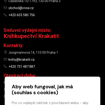
Čáslavská 15/1793, 130 00 Praha 3
obchod@crew.cz
+420 603 580 756
Smluvní výdejní místo:
Knihkupectví Krakatit
Kontakty:
Jungmannova 14, 110 00 Praha 1
knihy@krakatit.cz
+420 731 487 887
Otevírací doba:
PO–PÁ
9:30–18:30
Aby web fungoval, jak má
SO
10:00–13:00
(souhlas s cookies)
NE
ZAVŘENO
Pro co nejlepší zážitek z procházení webu - aby