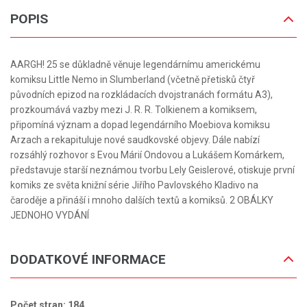
POPIS
AARGH! 25 se důkladně věnuje legendárnímu americkému
komiksu Little Nemo in Slumberland (včetně přetisků čtyř
původních epizod na rozkládacích dvojstranách formátu A3),
prozkoumává vazby mezi J. R. R. Tolkienem a komiksem,
připomíná význam a dopad legendárního Moebiova komiksu
Arzach a rekapituluje nové saudkovské objevy. Dále nabízí
rozsáhlý rozhovor s Evou Márií Ondovou a Lukášem Komárkem,
představuje starší neznámou tvorbu Lely Geislerové, otiskuje první
komiks ze světa knižní série Jiřího Pavlovského Kladivo na
čaroděje a přináší i mnoho dalších textů a komiksů. 2 OBÁLKY
JEDNOHO VYDÁNÍ
DODATKOVÉ INFORMACE
Počet stran: 184