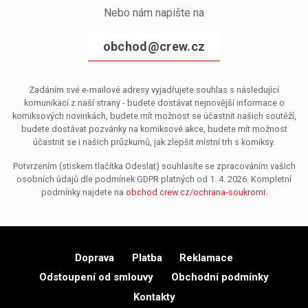
Nebo nám napište na
obchod@crew.cz
Zadáním své e-mailové adresy vyjadřujete souhlas s následující
komunikací z naší strany - budete dostávat nejnovější informace o
komiksových novinkách, budete mít možnost se účastnit našich soutěží,
budete dostávat pozvánky na komiksové akce, budete mít možnost
účastnit se i našich průzkumů, jak zlepšit místní trh s komiksy.
Potvrzením (stiskem tlačítka Odeslat) souhlasíte se zpracováním vašich
osobních údajů dle podmínek GDPR platných od 1. 4. 2026. Kompletní
podmínky najdete na
obchod.crew.cz/ochrana-soukromi
.
Doprava
Platba
Reklamace
Odstoupení od smlouvy
Obchodní podmínky
Kontakty