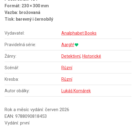
Formát: 230 × 300 mm
Vazba: brožovaná
Tisk: barevný i černobílý
Vydavatel:
Analphabet Books
Pravidelná série:
Aargh!
Žánry:
Detektivní
,
Historické
Scénář:
Různí
Kresba:
Různí
Autor obálky:
Lukáš Komárek
Rok a měsíc vydání: červen 2026
EAN: 9788090818453
Vydání: první