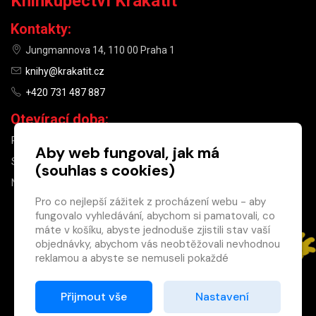
Knihkupectví Krakatit
Kontakty:
Jungmannova 14, 110 00 Praha 1
knihy@krakatit.cz
+420 731 487 887
Otevírací doba:
PO–PÁ
9:30–18:30
Aby web fungoval, jak má
SO
10:00–13:00
(souhlas s cookies)
NE
ZAVŘENO
Pro co nejlepší zážitek z procházení webu - aby
fungovalo vyhledávání, abychom si pamatovali, co
×
máte v košíku, abyste jednoduše zjistili stav vaší
objednávky, abychom vás neobtěžovali nevhodnou
Máte u nás již
reklamou a abyste se nemuseli pokaždé
registrovaný
přihlašovat.
účet?
Proto od vás potřebujeme souhlas se
Přijmout vše
Nastavení
Registrací získáte slevu
zpracováním souborů cookies
, tj. malých souborů,
na zboží ve výši 15 %