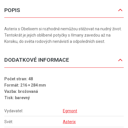
POPIS
Asterix s Obelixem si rozhodně nemůžou stěžovat na nudný život.
Tentokrát je jejich oblíbené potyčky s římany zavedou až na
Korsiku, do světa rodových nenávistí a odpoledních siest.
DODATKOVÉ INFORMACE
Počet stran: 48
Formát: 216 × 284 mm
Vazba: brožovaná
Tisk: barevný
Vydavatel:
Egmont
Svět:
Asterix