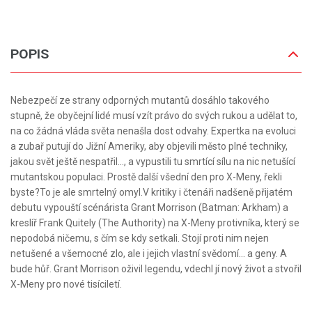
POPIS
Nebezpečí ze strany odporných mutantů dosáhlo takového
stupně, že obyčejní lidé musí vzít právo do svých rukou a udělat to,
na co žádná vláda světa nenašla dost odvahy. Expertka na evoluci
a zubař putují do Jižní Ameriky, aby objevili město plné techniky,
jakou svět ještě nespatřil..., a vypustili tu smrtící sílu na nic netušící
mutantskou populaci. Prostě další všední den pro X-Meny, řekli
byste?To je ale smrtelný omyl.V kritiky i čtenáři nadšeně přijatém
debutu vypouští scénárista Grant Morrison (Batman: Arkham) a
kreslíř Frank Quitely (The Authority) na X-Meny protivníka, který se
nepodobá ničemu, s čím se kdy setkali. Stojí proti nim nejen
netušené a všemocné zlo, ale i jejich vlastní svědomí... a geny. A
bude hůř. Grant Morrison oživil legendu, vdechl jí nový život a stvořil
X-Meny pro nové tisíciletí.