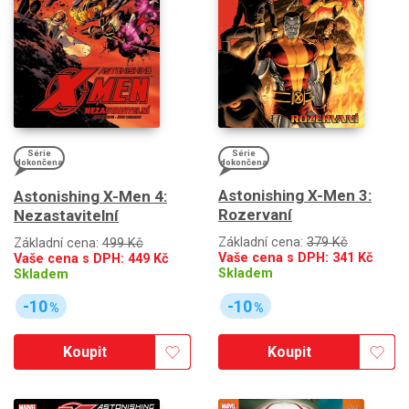
Série
Série
dokončena
dokončena
Astonishing X-Men 3:
Astonishing X-Men 4:
Rozervaní
Nezastavitelní
Základní cena:
379 Kč
Základní cena:
499 Kč
Vaše cena s DPH:
341
Kč
Vaše cena s DPH:
449
Kč
Skladem
Skladem
-10
-10
%
%
Koupit
Koupit