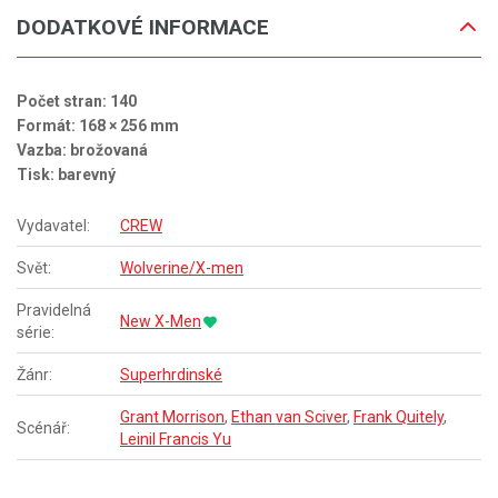
DODATKOVÉ INFORMACE
Počet stran: 140
Formát: 168 × 256 mm
Vazba: brožovaná
Tisk: barevný
Vydavatel:
CREW
Svět:
Wolverine/X-men
Pravidelná
New X-Men
série:
Žánr:
Superhrdinské
Grant Morrison
,
Ethan van Sciver
,
Frank Quitely
,
Scénář:
Leinil Francis Yu