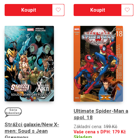
Koupit
Koupit
Ultimate Spider-Man a
Série
dokončena
spol. 18
Strážci galaxie/New X-
Základní cena:
199 Kč
men: Soud s Jean
Vaše cena s DPH:
179
Kč
Greyovou
Skladem