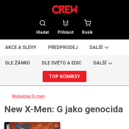
Hledat
Přihlásit
Košík
AKCE A SLEVY
PŘEDPRODEJ
DALŠÍ
DLE ŽÁNRŮ
DLE SVĚTŮ A EDIC
DALŠÍ
TOP KOMIKSY
Wolverine/X-men
New X-Men: G jako genocida