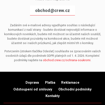
obchod@crew.cz
Zadáním své e-mailové adresy vyjadřujete souhlas s následující
komunikací z naší strany - budete dostávat nejnovější informace o
komiksových novinkách, budete mít možnost se účastnit našich soutěží,
budete dostávat pozvánky na komiksové akce, budete mít možnost
účastnit se i našich průzkumů, jak zlepšit místní trh s komiksy.
Potvrzením (stiskem tlačítka Odeslat) souhlasíte se zpracováním vašich
osobních údajů dle podmínek GDPR platných od 1. 4. 2026. Kompletní
podmínky najdete na
obchod.crew.cz/ochrana-soukromi
.
Doprava
Platba
Reklamace
Odstoupení od smlouvy
Obchodní podmínky
Kontakty