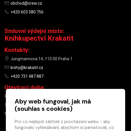
obchod@crew.cz
+420 603 580 756
Smluvní výdejní místo:
Knihkupectví Krakatit
Kontakty:
Jungmannova 14, 110 00 Praha 1
knihy@krakatit.cz
+420 731 487 887
Otevírací doba:
PO–PÁ
9:30–18:30
Aby web fungoval, jak má
SO
10:00–13:00
(souhlas s cookies)
NE
ZAVŘENO
Pro co nejlepší zážitek z procházení webu - aby
fungovalo vyhledávání, abychom si pamatovali, co