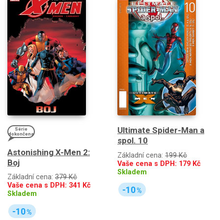
Ultimate Spider-Man a
Série
dokončena
spol. 10
Astonishing X-Men 2:
Základní cena:
199 Kč
Boj
Vaše cena s DPH:
179
Kč
Skladem
Základní cena:
379 Kč
Vaše cena s DPH:
341
Kč
-10
%
Skladem
-10
%