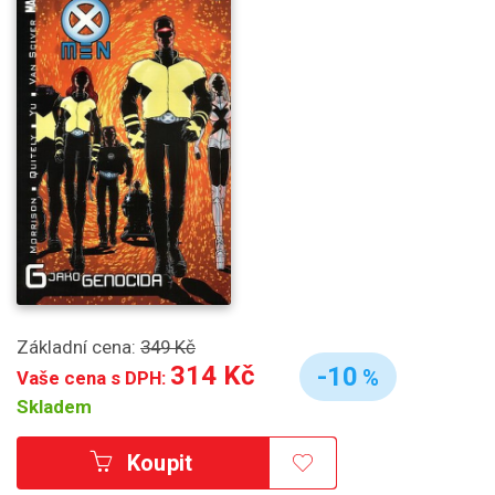
Základní cena:
349 Kč
314 Kč
-10
%
Vaše cena s DPH:
Skladem
Koupit