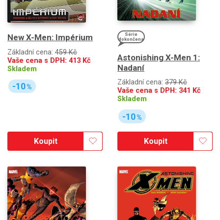
Série
New X-Men: Impérium
dokončena
Základní cena:
459 Kč
Astonishing X-Men 1:
Vaše cena s DPH:
413
Kč
Nadaní
Skladem
Základní cena:
379 Kč
-10
%
Vaše cena s DPH:
341
Kč
Skladem
-10
%
Koupit
Koupit