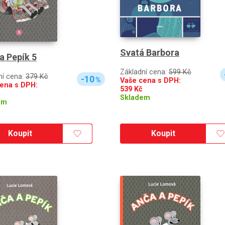
Svatá Barbora
a Pepík 5
Základní cena:
599 Kč
ní cena:
379 Kč
-10
%
Vaše cena s DPH:
ena s DPH:
539
Kč
Skladem
em
Koupit
Koupit