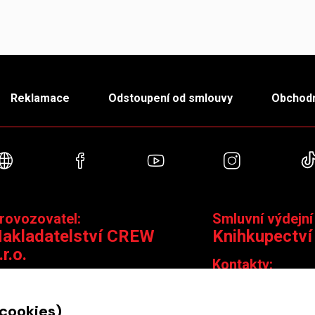
Reklamace
Odstoupení od smlouvy
Obchodn
Webové stránky
Facebook
YouTube
Instagra
rovozovatel:
Smluvní výdejní
akladatelství CREW
Knihkupectví
.r.o.
Kontakty:
ontakty:
Jungmannova 14,
Čáslavská 15/1793, 130 00 Praha 3
knihy@krakatit.cz
 cookies)