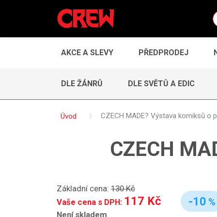
AKCE A SLEVY
PŘEDPRODEJ
DLE ŽÁNRŮ
DLE SVĚTŮ A EDIC
Úvod
CZECH MADE? Výstava komiksů o pr
CZECH MADE
Základní cena:
130 Kč
117 Kč
-10
%
Vaše cena s DPH:
Není skladem