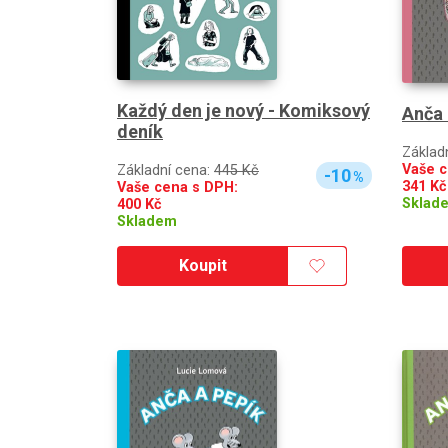
Každý den je nový - Komiksový
Anča 
deník
Základ
Vaše c
Základní cena:
445 Kč
-10
%
341
Kč
Vaše cena s DPH:
Sklad
400
Kč
Skladem
Koupit