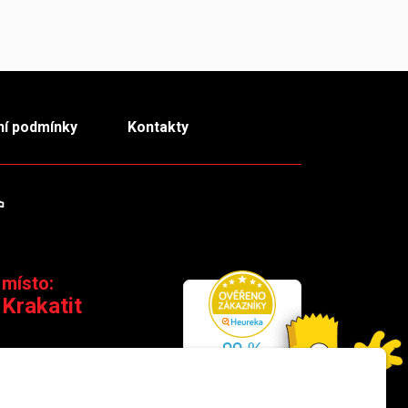
í podmínky
Kontakty
m
TikTok
 místo:
 Krakatit
 110 00 Praha 1
×