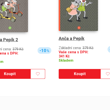
Anča a Pepík
a Pepík 2
Základní cena:
379 Kč
ní cena:
379 Kč
-10
%
Vaše cena s DPH:
ena s DPH:
341
Kč
Skladem
em
Koupit
Koupit