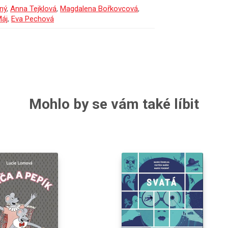
ný
,
Anna Tejklová
,
Magdalena Bořkovcová
,
Máj
,
Eva Pechová
Mohlo by se vám také líbit