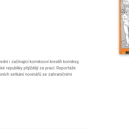
ední i začínající komiksoví kreslíři komiksy,
ské republiky přijíždějí za prací. Reportáže
ních setkání novinářů se zahraničními