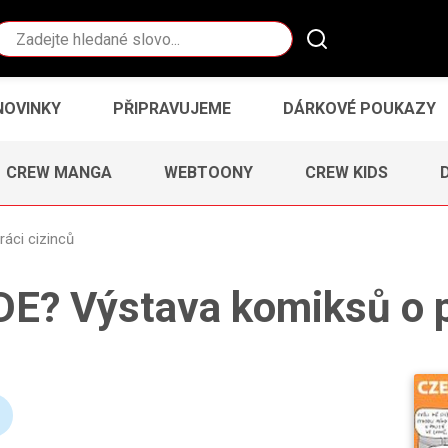
Vyhledávání
NOVINKY
PŘIPRAVUJEME
DÁRKOVÉ POUKAZY
CREW MANGA
WEBTOONY
CREW KIDS
áci cizinců
? Výstava komiksů o pr