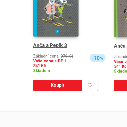
Anča a Pepík 3
Anča 
Základní cena:
379 Kč
Základ
-10
%
Vaše cena s DPH:
Vaše c
341
Kč
341
Kč
Skladem
Sklad
Koupit