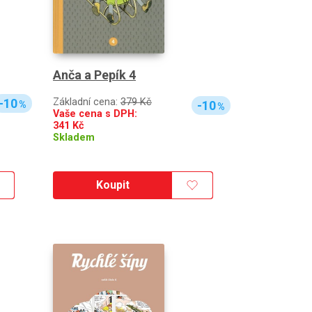
Anča a Pepík 4
Základní cena:
379 Kč
-10
-10
%
%
Vaše cena s DPH:
341
Kč
Skladem
Koupit