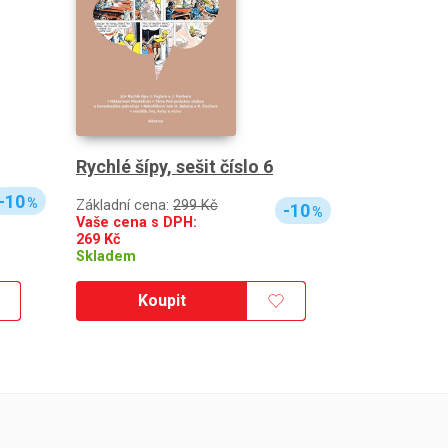
Rychlé šípy, sešit číslo 6
-10
%
Základní cena:
299 Kč
-10
%
Vaše cena s DPH:
269
Kč
Skladem
Koupit