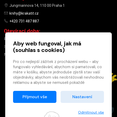
Jungmannova 14, 110 00 Praha 1
knihy@krakatit.cz
+420 731 487 887
Otevírací doba:
PO–PÁ
9:30–18:30
Aby web fungoval, jak má
SO
10:00–13:00
(souhlas s cookies)
NE
ZAVŘENO
Pro co nejlepší zážitek z procházení webu - aby
fungovalo vyhledávání, abychom si pamatovali, co
×
máte v košíku, abyste jednoduše zjistili stav vaší
objednávky, abychom vás neobtěžovali nevhodnou
Máte u nás již
reklamou a abyste se nemuseli pokaždé
registrovaný
přihlašovat.
účet?
Proto od vás potřebujeme souhlas se
Přijmout vše
Nastavení
Registrací získáte slevu
zpracováním souborů cookies
, tj. malých souborů,
na zboží ve výši 15 %
které se dočasně ukládají ve vašem prohlížeči.
a další výhody.
Děkujeme, že nám ho dáte a pomůžete nám tak
Odmítnout vše
Zásady cookies