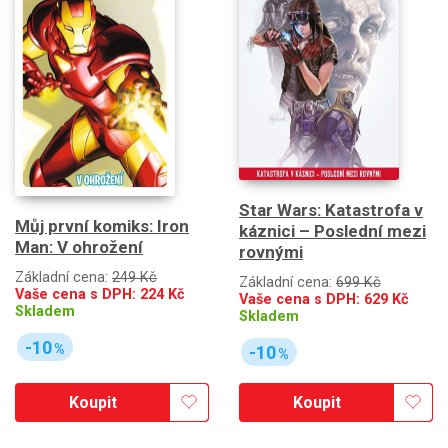
Star Wars: Katastrofa v
Můj první komiks: Iron
káznici – Poslední mezi
Man: V ohrožení
rovnými
Základní cena:
249 Kč
Základní cena:
699 Kč
Vaše cena s DPH:
224
Kč
Vaše cena s DPH:
629
Kč
Skladem
Skladem
-10
%
-10
%
Koupit
Koupit