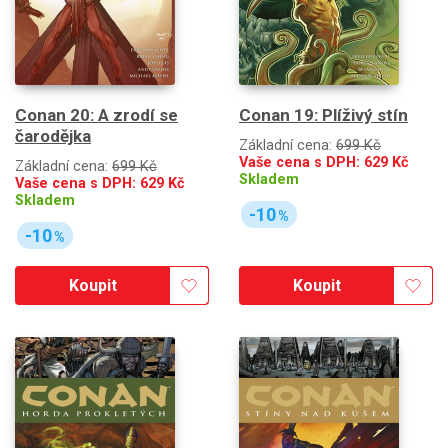
Conan 20: A zrodí se
Conan 19: Plíživý stín
čarodějka
Základní cena:
699 Kč
Vaše cena s DPH:
629
Kč
Základní cena:
699 Kč
Skladem
Vaše cena s DPH:
629
Kč
Skladem
-10
%
-10
%
Koupit
Koupit