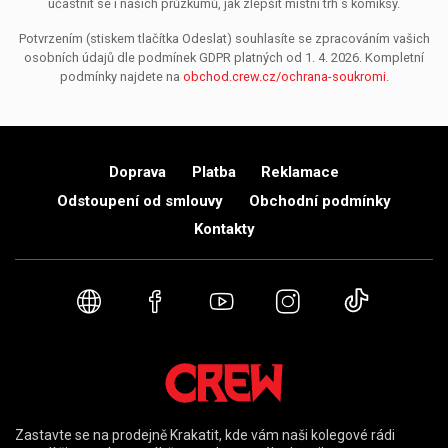
účastnit se i našich průzkumů, jak zlepšit místní trh s komiksy.
Potvrzením (stiskem tlačítka Odeslat) souhlasíte se zpracováním vašich
osobních údajů dle podmínek GDPR platných od 1. 4. 2026. Kompletní
podmínky najdete na
obchod.crew.cz/ochrana-soukromi
.
Doprava
Platba
Reklamace
Odstoupení od smlouvy
Obchodní podmínky
Kontakty
Webové stránky
Facebook
YouTube
Instagram
TikTok
Zastavte se na prodejně Krakatit, kde vám naši kolegové rádi