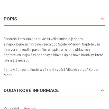
POPIS
Fanoušci komiksů pozor! Je tu velká kniha o jednom
z nejoblíbenějších hrdinů všech dob Spider-Manovi! Najdete v ní
plno zajímavostí o pavoučím chlapíkovi i o jeho úhlavních
nepřátelích, nějaké ty hádanky a hlavně úplně nové komiksy, které
jste ještě nečetli.
Tentokrát trochu tlustší a vázané vydání "dětské verze" Spider-
Mana.
DODATKOVÉ INFORMACE
Vydavatel:
Egmont