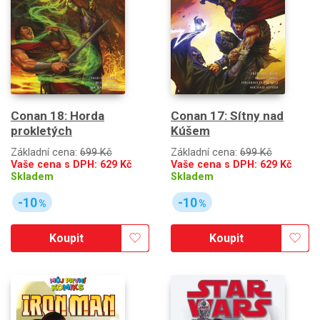
Conan 18: Horda
Conan 17: Sítny nad
prokletých
Kúšem
Základní cena:
699 Kč
Základní cena:
699 Kč
Vaše cena s DPH:
629
Kč
Vaše cena s DPH:
629
Kč
Skladem
Skladem
-10
-10
%
%
Koupit
Koupit