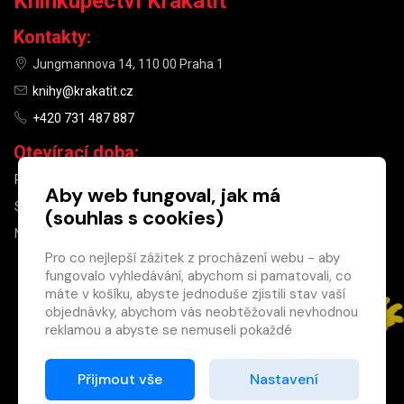
Knihkupectví Krakatit
Kontakty:
Jungmannova 14, 110 00 Praha 1
knihy@krakatit.cz
+420 731 487 887
Otevírací doba:
PO–PÁ
9:30–18:30
Aby web fungoval, jak má
SO
10:00–13:00
(souhlas s cookies)
NE
ZAVŘENO
Pro co nejlepší zážitek z procházení webu - aby
fungovalo vyhledávání, abychom si pamatovali, co
×
máte v košíku, abyste jednoduše zjistili stav vaší
objednávky, abychom vás neobtěžovali nevhodnou
Máte u nás již
reklamou a abyste se nemuseli pokaždé
registrovaný
přihlašovat.
účet?
Proto od vás potřebujeme souhlas se
Přijmout vše
Nastavení
Registrací získáte slevu
zpracováním souborů cookies
, tj. malých souborů,
na zboží ve výši 15 %