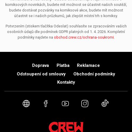
komiksových novinkách, budete mít možnost se účastnit našich soutěží,
budete dostávat pozvánky na komiksové akce, budete mít možnost
účastnit se i našich průzkumů, jak zlepšit místní trh s komiksy.
Potvrzením (stiskem tlačítka Odeslat) souhlasíte se zpracováním vašich
osobních údajů dle podmínek GDPR platných od 1. 4. 2026. Kompletní
podmínky najdete na
obchod.crew.cz/ochrana-soukromi
.
Doprava
Platba
Reklamace
Odstoupení od smlouvy
Obchodní podmínky
Kontakty
Webové stránky
Facebook
YouTube
Instagram
TikTok