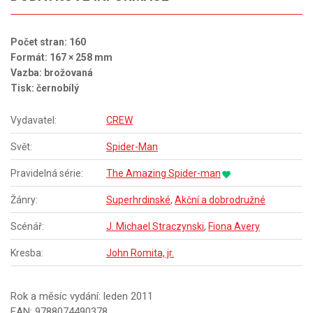
Počet stran: 160
Formát: 167 × 258 mm
Vazba: brožovaná
Tisk: černobílý
Vydavatel:
CREW
Svět:
Spider-Man
Pravidelná série:
The Amazing Spider-man
Žánry:
Superhrdinské
,
Akční a dobrodružné
Scénář:
J. Michael Straczynski
,
Fiona Avery
Kresba:
John Romita, jr.
Rok a měsíc vydání: leden 2011
EAN: 9788074490378