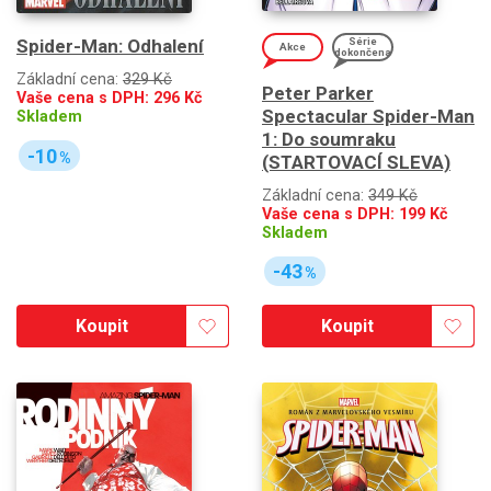
Spider-Man: Odhalení
Série
Akce
dokončena
Základní cena:
329 Kč
Peter Parker
Vaše cena s DPH:
296
Kč
Spectacular Spider-Man
Skladem
1: Do soumraku
-10
%
(STARTOVACÍ SLEVA)
Základní cena:
349 Kč
Vaše cena s DPH:
199
Kč
Skladem
-43
%
Koupit
Koupit