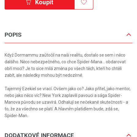
Koupit
POPIS
Když Dormammu zaútočil na naši realitu, dostalo se sem i něco
dalšího. Něco nebezpečného, co chce Spider-Mana... obdarovat
obří mocí? Je to sice milá změna po všech těch, kteří ho chtěli
zabít, ale následky mohou být nedozírné.
Tajemný Ezekiel se vrací. Ovšem jako co? Jako přítel, jako mentor,
nebo jako něco víc? New York zaplavili pavouci a sága Spider-
Manova původu se uzavírá. Odhalují se nečekané skutečnosti - a
to, že za všechno se platí. A hlavním platidlem bude, zdá se,
Spider-Man.
DODATKOVÉ INFORMACE