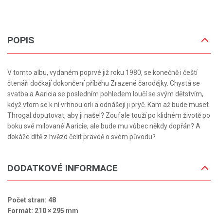
POPIS
V tomto albu, vydaném poprvé již roku 1980, se konečně i čeští
čtenáři dočkají dokončení příběhu Zrazené čarodějky. Chystá se
svatba a Aaricia se posledním pohledem loučí se svým dětstvím,
když vtom se k ní vrhnou orli a odnášejí ji pryč. Kam až bude muset
Throgal doputovat, aby ji našel? Zoufale touží po klidném životě po
boku své milované Aaricie, ale bude mu vůbec někdy dopřán? A
dokáže dítě z hvězd čelit pravdě o svém původu?
DODATKOVÉ INFORMACE
Počet stran: 48
Formát: 210 × 295 mm