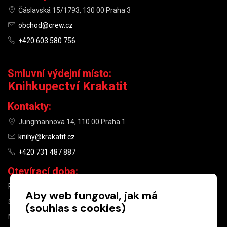
Čáslavská 15/1793, 130 00 Praha 3
obchod@crew.cz
+420 603 580 756
Smluvní výdejní místo:
Knihkupectví Krakatit
Kontakty:
Jungmannova 14, 110 00 Praha 1
knihy@krakatit.cz
+420 731 487 887
Otevírací doba:
PO–PÁ
9:30–18:30
Aby web fungoval, jak má
SO
10:00–13:00
(souhlas s cookies)
NE
ZAVŘENO