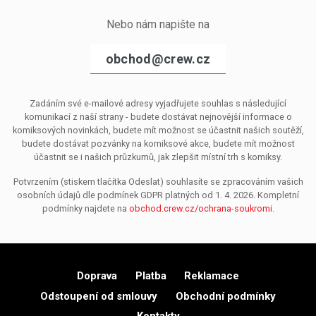
Nebo nám napište na
obchod@crew.cz
Zadáním své e-mailové adresy vyjadřujete souhlas s následující
komunikací z naší strany - budete dostávat nejnovější informace o
komiksových novinkách, budete mít možnost se účastnit našich soutěží,
budete dostávat pozvánky na komiksové akce, budete mít možnost
účastnit se i našich průzkumů, jak zlepšit místní trh s komiksy.
Potvrzením (stiskem tlačítka Odeslat) souhlasíte se zpracováním vašich
osobních údajů dle podmínek GDPR platných od 1. 4. 2026. Kompletní
podmínky najdete na
obchod.crew.cz/ochrana-soukromi
.
Doprava
Platba
Reklamace
Odstoupení od smlouvy
Obchodní podmínky
Kontakty