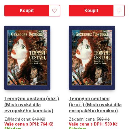
Koupit
Koupit
Temnými cestami (váz.)
Temnými cestami
(Mistrovská díla
(brož.) (Mistrovská díla
evropského komiksu)
evropského komiksu)
Základní cena:
849 Kč
Základní cena:
589 Kč
Vaše cena s DPH:
764
Kč
Vaše cena s DPH:
530
Kč