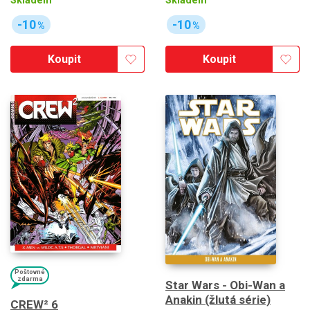
Skladem
Skladem
-10
-10
%
%
Koupit
Koupit
Poštovné
zdarma
Star Wars - Obi-Wan a
Anakin (žlutá série)
CREW² 6