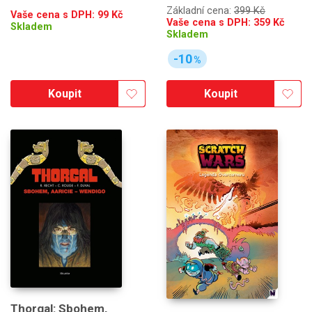
Základní cena:
399 Kč
Vaše cena s DPH:
99
Kč
Vaše cena s DPH:
359
Kč
Skladem
Skladem
-10
%
Koupit
Koupit
Thorgal: Sbohem,