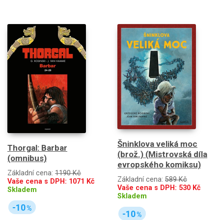
Šninklova veliká moc
Thorgal: Barbar
(brož.) (Mistrovská díla
(omnibus)
evropského komiksu)
Základní cena:
1190 Kč
Základní cena:
589 Kč
Vaše cena s DPH:
1071
Kč
Vaše cena s DPH:
530
Kč
Skladem
Skladem
-10
%
-10
%