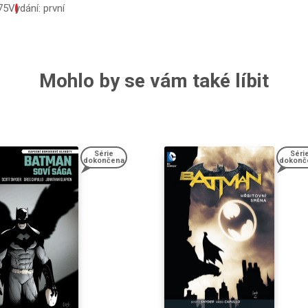
75
Vydání: první
Mohlo by se vám také líbit
Série
Séri
dokončena
dokonč