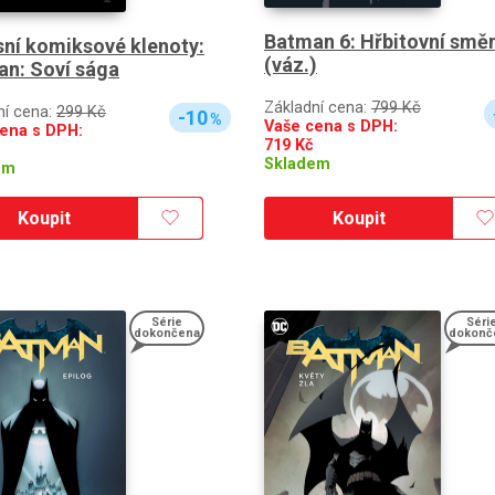
Batman 6: Hřbitovní smě
ní komiksové klenoty:
(váz.)
n: Soví sága
Základní cena:
799 Kč
ní cena:
299 Kč
-10
%
Vaše cena s DPH:
ena s DPH:
719
Kč
Skladem
em
Koupit
Koupit
Série
Séri
dokončena
dokonč