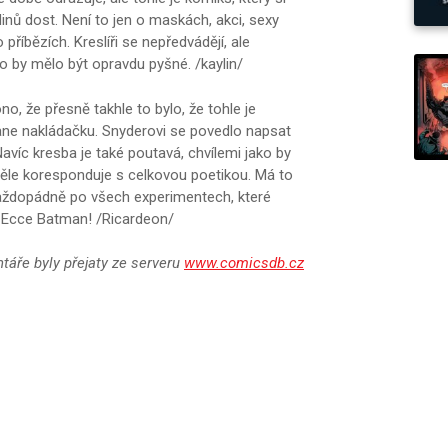
inů dost. Není to jen o maskách, akci, sexy
příbězích. Kreslíři se nepředvádějí, ale
o by mělo být opravdu pyšné. /kaylin/
, že přesně takhle to bylo, že tohle je
tane nakládačku. Snyderovi se povedlo napsat
víc kresba je také poutavá, chvílemi jako by
kvěle koresponduje s celkovou poetikou. Má to
Každopádně po všech experimentech, které
 Ecce Batman! /Ricardeon/
áře byly přejaty ze serveru
www.comicsdb.cz