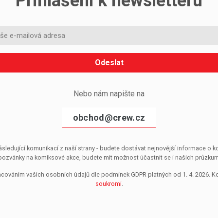
Přihlášení k newsletteru
Odeslat
Nebo nám napište na
obchod@crew.cz
sledující komunikací z naší strany - budete dostávat nejnovější informace o
pozvánky na komiksové akce, budete mít možnost účastnit se i našich průzkumů, 
pracováním vašich osobních údajů dle podmínek GDPR platných od 1. 4. 2026. 
soukromi
.