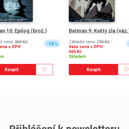
n 10: Epilog (brož.)
Batman 9: Květy zla (váz.
ní cena:
369 Kč
Základní cena:
739 Kč
-10
%
ena s DPH:
Vaše cena s DPH:
665
Kč
em
Skladem
Koupit
Koupit