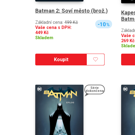
Batman 2: Soví město (brož.)
Kapes
Batma
Základní cena:
499 Kč
-10
%
Vaše cena s DPH:
Základ
449
Kč
Vaše c
Skladem
269
Kč
Sklad
Koupit
Série
dokončena