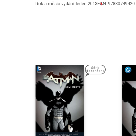
Rok a měsíc vydání: leden 2013
EAN: 97880749420
Série
dokončena