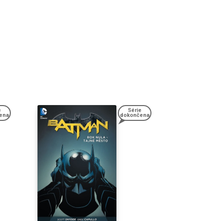
e
Série
ena
dokončena