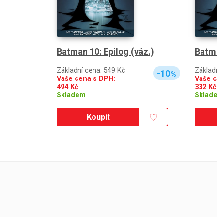
Batman 10: Epilog (váz.)
Batma
Základní cena:
549 Kč
Základ
-10
%
Vaše cena s DPH:
Vaše c
494
Kč
332
Kč
Skladem
Sklad
Koupit