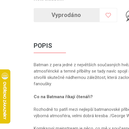
Vyprodáno
d
POPIS
Batman z pera jedné z největších současných hvěz
atmosférické a temné příběhy se tady navíc spoji
stvořili skutečně nádhernou záležitost, která zac
fanoušky.
Co na Batmana říkají čtenáři?
Rozhodně to patří mezi nejlepší batmanovské příbě
výborná atmosféra, velmi dobrá kresba. /George 
Komiksový mainstream je něco, co mě v současné d