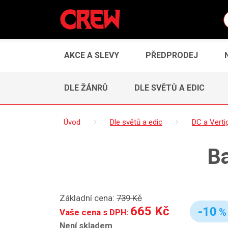
AKCE A SLEVY
PŘEDPRODEJ
DLE ŽÁNRŮ
DLE SVĚTŮ A EDIC
Úvod
Dle světů a edic
DC a Verti
Ba
Základní cena:
739 Kč
665 Kč
-10
%
Vaše cena s DPH:
Není skladem