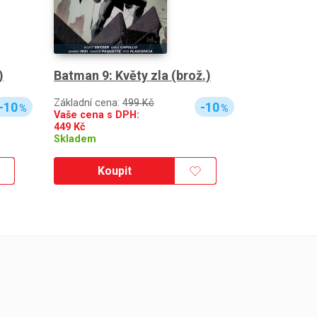
)
Batman 9: Květy zla (brož.)
Základní cena:
499 Kč
-10
-10
%
%
Vaše cena s DPH:
449
Kč
Skladem
Koupit