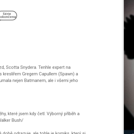
Série
okončena
d, Scotta Snydera. Tenhle expert na
l s kreslířem Gregem Capullem (Spawn) a
loumala nejen Batmanem, ale i všemi jeho
hy, které jsem kdy četl. Výborný příběh a
Walker Bush/
obě odrazuje, ale tohle je komiks, který si