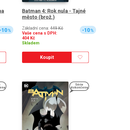
na
Batman 4: Rok nula - Tajné
město (brož.)
Základní cena:
449 Kč
-10
-10
%
%
Vaše cena s DPH:
404
Kč
Skladem
Koupit
e
Série
ena
dokončena