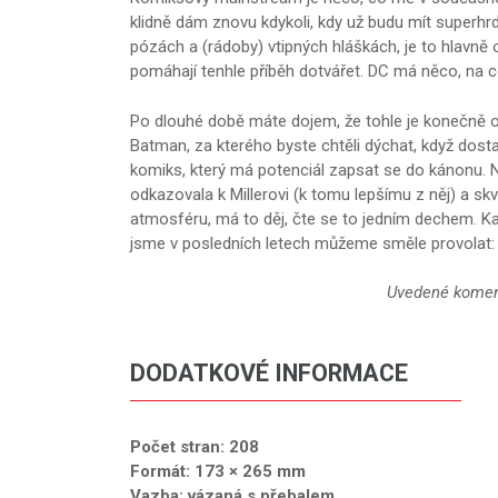
klidně dám znovu kdykoli, kdy už budu mít superhrd
pózách a (rádoby) vtipných hláškách, je to hlavně o 
pomáhají tenhle příběh dotvářet. DC má něco, na c
Po dlouhé době máte dojem, že tohle je konečně ono
Batman, za kterého byste chtěli dýchat, když dos
komiks, který má potenciál zapsat se do kánonu. Na
odkazovala k Millerovi (k tomu lepšímu z něj) a s
atmosféru, má to děj, čte se to jedním dechem. 
jsme v posledních letech můžeme směle provolat:
Uvedené koment
DODATKOVÉ INFORMACE
Počet stran: 208
Formát: 173 × 265 mm
Vazba: vázaná s přebalem