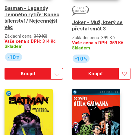
Batman - Legendy
Série
dokončena
Temného rytíře: Konec
šílenství / Nejcennější
Joker - Muž, který se
věc
přestal smát 3
Základní cena:
349 Kč
Základní cena:
399 Kč
Vaše cena s DPH:
314
Kč
Vaše cena s DPH:
359
Kč
Skladem
Skladem
-10
%
-10
%
Koupit
Koupit