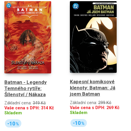
Kapesní komiksové
Batman - Legendy
klenoty: Batman: Já
Temného rytíře:
jsem Batman
Šílenství / Nákaza
Základní cena:
299 Kč
Základní cena:
349 Kč
Vaše cena s DPH:
269
Kč
Vaše cena s DPH:
314
Kč
Skladem
Skladem
-10
-10
%
%