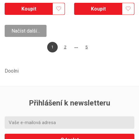
Koupit
Koupit
Načíst další…
1
2
5
Doolni
Přihlášení k newsletteru