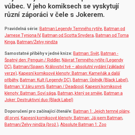
vůbec. V jeho komiksech se vyskytují
různí záporáci v čele s Jokerem.
Pravidelná série:
Batman Legendy Temného rytíře
,
Batman od
Jamese Tyniona IV
,
Batman od Scotta Snydera
,
Batman od Toma
Kinga
,
Batman/Želvy nindža
Samostatné příběhy v jedné knize:
Batman: Svět
,
Batman -
Špatný den: Penguin / Riddler
,
Návrat Temného rytíře (Legendy
DC)
,
Batman/Spawn
,
Království tvé – absolutní vydání (základní
verze)
,
Kapesní komiksové klenoty: Batman: Kameňák a další
příběhy
,
Batman: Kult (Legendy DC)
,
Batman: Úplněk (Black Label)
,
Batman: V žáru smrti
,
Batman / Deadpool
,
Kapesní komiksové
klenoty: Batman: Soví sága
,
Batman, který se směje
,
Batman a
Joker: Destruktivní duo (Black Label)
Doporučení pro začínající čtenáře:
Batman 1: Jejich temné plány,
díl první
,
Kapesní komiksové klenoty: Batman: Já jsem Batman
,
Batman/Želvy nindža (brož.)
,
Absolute Batman 1: Zoo