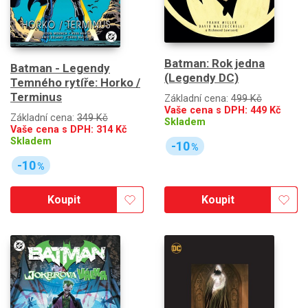
Batman: Rok jedna
Batman - Legendy
(Legendy DC)
Temného rytíře: Horko /
Terminus
Základní cena:
499 Kč
Vaše cena s DPH:
449
Kč
Základní cena:
349 Kč
Skladem
Vaše cena s DPH:
314
Kč
Skladem
-10
%
-10
%
Koupit
Koupit