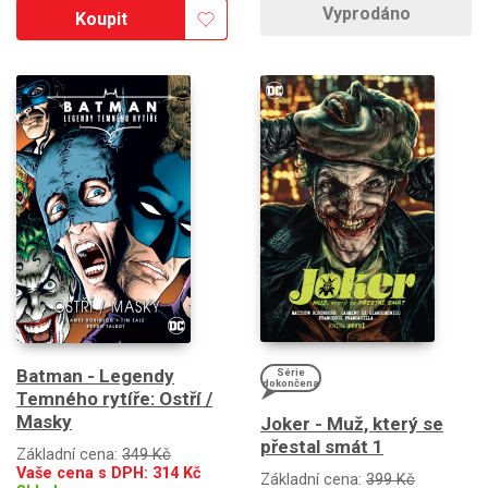
Vyprodáno
Koupit
Batman - Legendy
Série
dokončena
Temného rytíře: Ostří /
Masky
Joker - Muž, který se
přestal smát 1
Základní cena:
349 Kč
Vaše cena s DPH:
314
Kč
Základní cena:
399 Kč