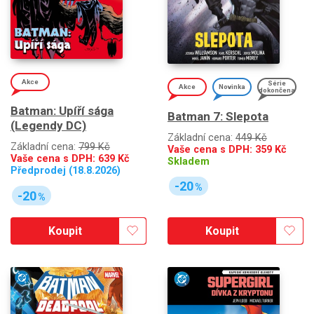
Akce
Série
Akce
Novinka
dokončena
Batman: Upíří sága
Batman 7: Slepota
(Legendy DC)
Základní cena:
449 Kč
Základní cena:
799 Kč
Vaše cena s DPH:
359
Kč
Vaše cena s DPH:
639
Kč
Skladem
Předprodej (18.8.2026)
-20
%
-20
%
Koupit
Koupit