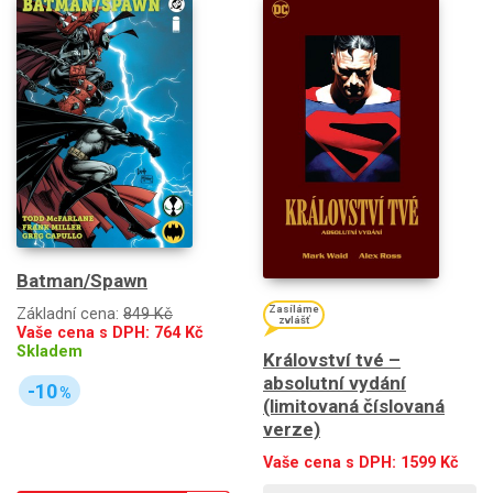
Batman/Spawn
Zasíláme
Základní cena:
849 Kč
zvlášť
Vaše cena s DPH:
764
Kč
Skladem
Království tvé –
absolutní vydání
-10
%
(limitovaná číslovaná
verze)
Vaše cena s DPH:
1599
Kč