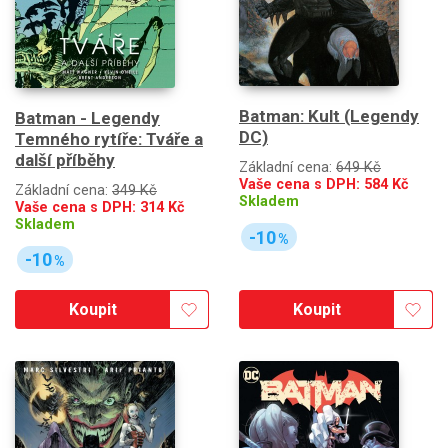
Batman: Kult (Legendy
Batman - Legendy
DC)
Temného rytíře: Tváře a
další příběhy
Základní cena:
649 Kč
Vaše cena s DPH:
584
Kč
Základní cena:
349 Kč
Skladem
Vaše cena s DPH:
314
Kč
Skladem
-10
%
-10
%
Koupit
Koupit