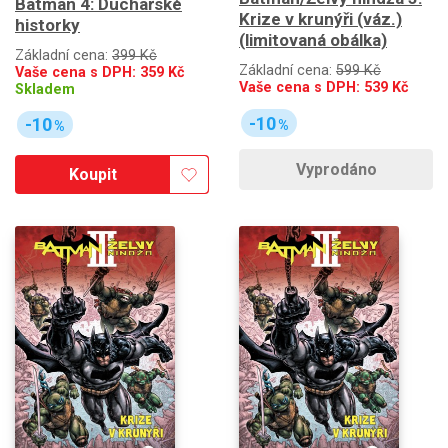
Batman 4: Duchařské
Krize v krunýři (váz.)
historky
(limitovaná obálka)
Základní cena:
399 Kč
Základní cena:
599 Kč
Vaše cena s DPH:
359
Kč
Vaše cena s DPH:
539
Kč
Skladem
-10
-10
%
%
Vyprodáno
Koupit