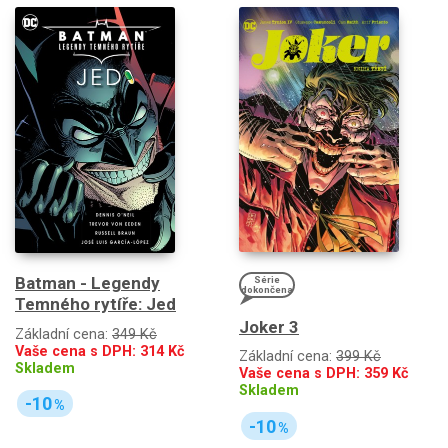
Batman - Legendy
Série
dokončena
Temného rytíře: Jed
Joker 3
Základní cena:
349 Kč
Vaše cena s DPH:
314
Kč
Základní cena:
399 Kč
Skladem
Vaše cena s DPH:
359
Kč
Skladem
-10
%
-10
%