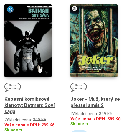
Série
Série
dokončena
dokončena
Kapesní komiksové
Joker - Muž, který se
klenoty: Batman: Soví
přestal smát 2
sága
Základní cena:
399 Kč
Vaše cena s DPH:
359
Kč
Základní cena:
299 Kč
Skladem
Vaše cena s DPH:
269
Kč
Skladem