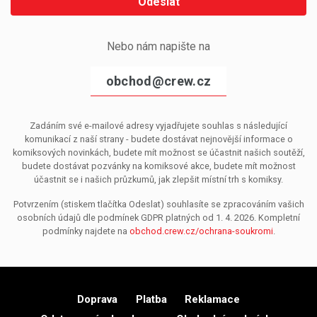
Odeslat
Nebo nám napište na
obchod@crew.cz
Zadáním své e-mailové adresy vyjadřujete souhlas s následující
komunikací z naší strany - budete dostávat nejnovější informace o
komiksových novinkách, budete mít možnost se účastnit našich soutěží,
budete dostávat pozvánky na komiksové akce, budete mít možnost
účastnit se i našich průzkumů, jak zlepšit místní trh s komiksy.
Potvrzením (stiskem tlačítka Odeslat) souhlasíte se zpracováním vašich
osobních údajů dle podmínek GDPR platných od 1. 4. 2026. Kompletní
podmínky najdete na
obchod.crew.cz/ochrana-soukromi
.
Doprava
Platba
Reklamace