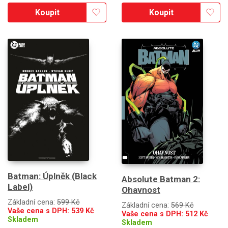
Koupit
Koupit
Batman: Úplněk (Black
Absolute Batman 2:
Label)
Ohavnost
Základní cena:
599 Kč
Základní cena:
569 Kč
Vaše cena s DPH:
539
Kč
Vaše cena s DPH:
512
Kč
Skladem
Skladem