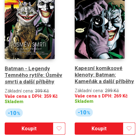
Kapesní komiksové
Batman - Legendy
klenoty: Batman:
Temného rytíře: Úsměv
Kameňák a další příběhy
smrti a další příběhy
Základní cena:
299 Kč
Základní cena:
399 Kč
Vaše cena s DPH:
269
Kč
Vaše cena s DPH:
359
Kč
Skladem
Skladem
-10
-10
%
%
Koupit
Koupit