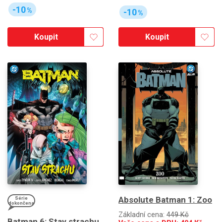
-10
%
-10
%
Koupit
Koupit
Absolute Batman 1: Zoo
Série
dokončena
Základní cena:
449 Kč
Batman 6: Stav strachu