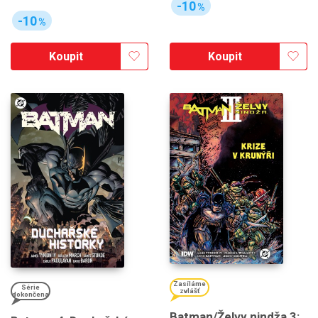
-10
%
-10
%
Koupit
Koupit
Zasíláme
Série
zvlášť
dokončena
Batman/Želvy nindža 3: