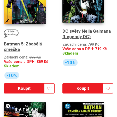
DC světy Neila Gaimana
Série
dokončena
(Legendy DC)
Batman 5: Zbabělá
Základní cena:
799 Kč
Vaše cena s DPH:
719
Kč
smečka
Skladem
Základní cena:
399 Kč
Vaše cena s DPH:
359
Kč
-10
%
Skladem
-10
%
Koupit
Koupit