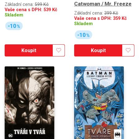
Catwoman / Mr. Freeze
Základní cena:
599 Kč
Vaše cena s DPH:
539
Kč
Základní cena:
399 Kč
Skladem
Vaše cena s DPH:
359
Kč
Skladem
-10
%
-10
%
Koupit
Koupit