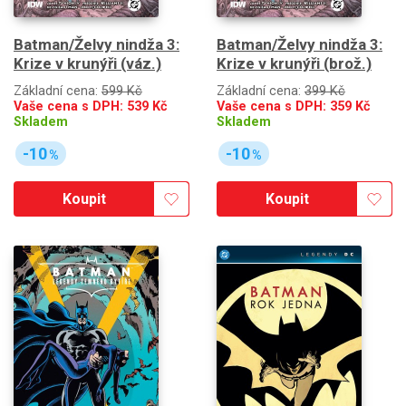
Batman/Želvy nindža 3:
Batman/Želvy nindža 3:
Krize v krunýři (váz.)
Krize v krunýři (brož.)
Základní cena:
599 Kč
Základní cena:
399 Kč
Vaše cena s DPH:
539
Kč
Vaše cena s DPH:
359
Kč
Skladem
Skladem
-10
-10
%
%
Koupit
Koupit