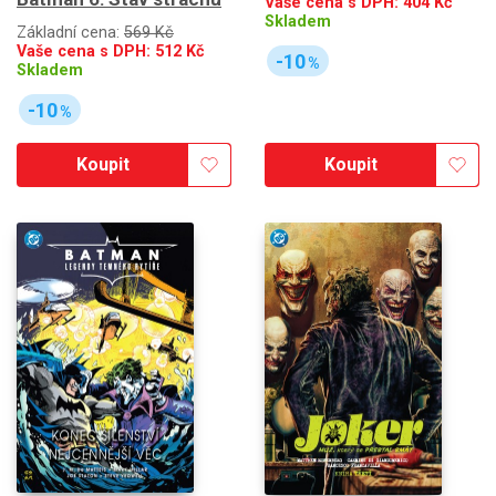
Vaše cena s DPH:
404
Kč
Skladem
Základní cena:
569 Kč
Vaše cena s DPH:
512
Kč
-10
%
Skladem
-10
%
Koupit
Koupit