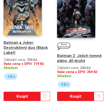
Batman a Joker:
Série
Destruktivní duo (Black
dokončena
Label)
Batman 2: Jejich temné
Základní cena:
799 Kč
plány, díl druhý
Vaše cena s DPH:
719
Kč
Základní cena:
299 Kč
Skladem
Vaše cena s DPH:
269
Kč
-10
Skladem
%
-10
%
Koupit
Koupit