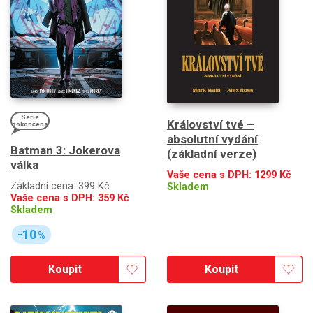
Série
Království tvé –
dokončena
absolutní vydání
Batman 3: Jokerova
(základní verze)
válka
Vaše cena s DPH:
1299
Kč
Základní cena:
399 Kč
Skladem
Vaše cena s DPH:
359
Kč
Skladem
-10
%
Koupit
Koupit