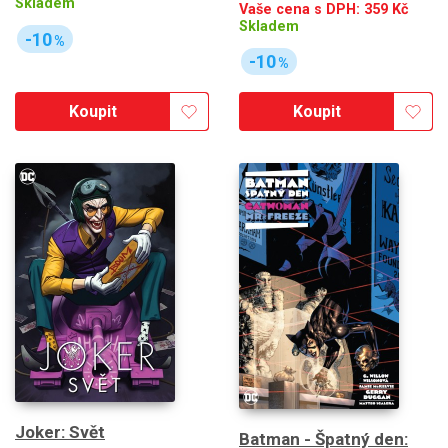
Skladem
Vaše cena s DPH:
359
Kč
Skladem
-10
%
-10
%
Koupit
Koupit
Joker: Svět
Batman - Špatný den: