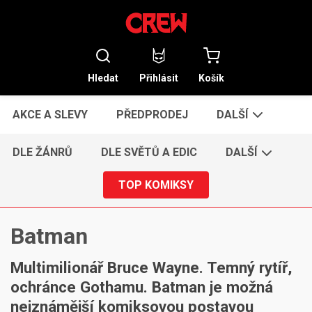
Hledat
Přihlásit
Košík
AKCE A SLEVY
PŘEDPRODEJ
DALŠÍ
DLE ŽÁNRŮ
DLE SVĚTŮ A EDIC
DALŠÍ
TOP KOMIKSY
Batman
Multimilionář Bruce Wayne. Temný rytíř,
ochránce Gothamu. Batman je možná
nejznámější komiksovou postavou