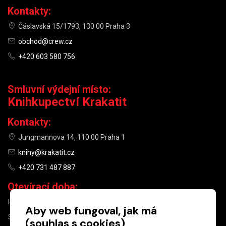
Kontakty:
Čáslavská 15/1793, 130 00 Praha 3
obchod@crew.cz
+420 603 580 756
Smluvní výdejní místo:
Knihkupectví Krakatit
Kontakty:
Jungmannova 14, 110 00 Praha 1
knihy@krakatit.cz
+420 731 487 887
Otevírací doba:
PO–PÁ
9:30–18:30
Aby web fungoval, jak má
SO
10:00–13:00
(souhlas s cookies)