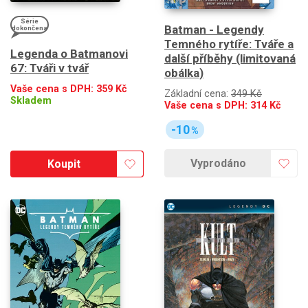
Série
Batman - Legendy
dokončena
Temného rytíře: Tváře a
Legenda o Batmanovi
další příběhy (limitovaná
67: Tváři v tvář
obálka)
Vaše cena s DPH:
359
Kč
Základní cena:
349 Kč
Skladem
Vaše cena s DPH:
314
Kč
-10
%
Vyprodáno
Koupit