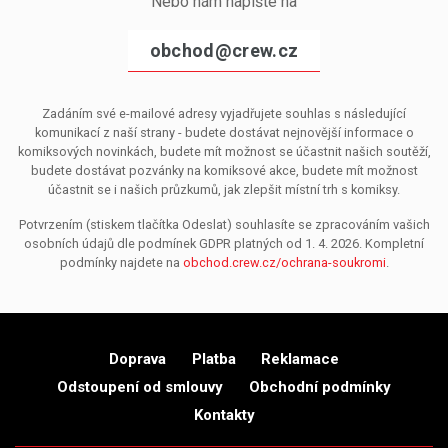
Nebo nám napište na
obchod@crew.cz
Zadáním své e-mailové adresy vyjadřujete souhlas s následující
komunikací z naší strany - budete dostávat nejnovější informace o
komiksových novinkách, budete mít možnost se účastnit našich soutěží,
budete dostávat pozvánky na komiksové akce, budete mít možnost
účastnit se i našich průzkumů, jak zlepšit místní trh s komiksy.
Potvrzením (stiskem tlačítka Odeslat) souhlasíte se zpracováním vašich
osobních údajů dle podmínek GDPR platných od 1. 4. 2026. Kompletní
podmínky najdete na
obchod.crew.cz/ochrana-soukromi
.
Doprava
Platba
Reklamace
Odstoupení od smlouvy
Obchodní podmínky
Kontakty