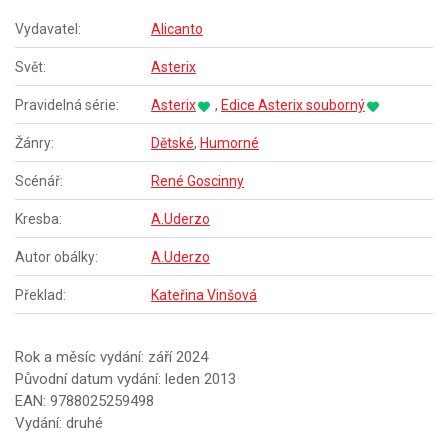
Vydavatel:
Alicanto
Svět:
Asterix
Pravidelná série:
Asterix
,
Edice Asterix souborný
Žánry:
Dětské
,
Humorné
Scénář:
René Goscinny
Kresba:
A.Uderzo
Autor obálky:
A.Uderzo
Překlad:
Kateřina Vinšová
Rok a měsíc vydání: září 2024
Původní datum vydání: leden 2013
EAN: 9788025259498
Vydání: druhé