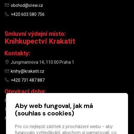
obchod@crew.cz
+420 603 580 756
Smluvní výdejní místo:
Knihkupectví Krakatit
Kontakty:
Jungmannova 14, 110 00 Praha 1
knihy@krakatit.cz
+420 731 487 887
Otevírací doba:
PO–PÁ
9:30–18:30
Aby web fungoval, jak má
SO
10:00–13:00
(souhlas s cookies)
NE
ZAVŘENO
Pro co nejlepší zážitek z procházení webu - aby
fungovalo vyhledávání, abychom si pamatovali, co