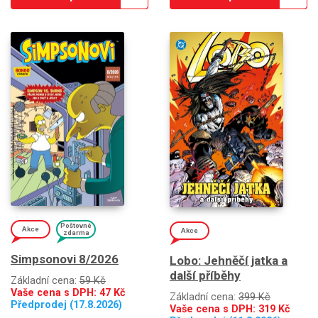
Poštovné
Akce
Akce
zdarma
Simpsonovi 8/2026
Lobo: Jehněčí jatka a
další příběhy
Základní cena:
59 Kč
Vaše cena s DPH:
47
Kč
Základní cena:
399 Kč
Předprodej (17.8.2026)
Vaše cena s DPH:
319
Kč