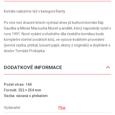
Komiks nabízíme též v kategorii Rarity.
Po více než dvaceti letech vychází dnes již kultovní komiks Káji
Saudka a Miloše Macourka Muriel a andělé, který naposledy vyšel v
roce 1991. Nové vydání vrcholného díla českého komiksu bude
kompletní včetně úvodních listů, ve vysoce kvalitním provedení
(pevná vazba, přebal, luxusní papír, skeny z originálů) a doplněné o
doslov Tomáše Prokůpka.
DODATKOVÉ INFORMACE
Počet stran: 144
Formát: 252 × 254 mm
Vazba: vázaná s přebalem
Vydavatel:
Plus