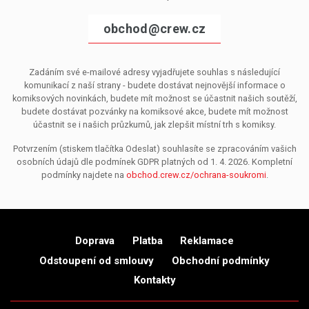
obchod@crew.cz
Zadáním své e-mailové adresy vyjadřujete souhlas s následující
komunikací z naší strany - budete dostávat nejnovější informace o
komiksových novinkách, budete mít možnost se účastnit našich soutěží,
budete dostávat pozvánky na komiksové akce, budete mít možnost
účastnit se i našich průzkumů, jak zlepšit místní trh s komiksy.
Potvrzením (stiskem tlačítka Odeslat) souhlasíte se zpracováním vašich
osobních údajů dle podmínek GDPR platných od 1. 4. 2026. Kompletní
podmínky najdete na
obchod.crew.cz/ochrana-soukromi
.
Doprava
Platba
Reklamace
Odstoupení od smlouvy
Obchodní podmínky
Kontakty