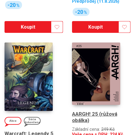
Předprodej (11.8.2026)
-20
%
-20
%
Koupit
Koupit
AARGH! 25 (růžová
obálka)
Série
Akce
dokončena
Základní cena:
249 Kč
Warcraft: Legendy 5
Vaše cena s DPH:
224
Kč