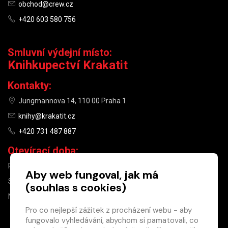
obchod@crew.cz
+420 603 580 756
Smluvní výdejní místo:
Knihkupectví Krakatit
Kontakty:
Jungmannova 14, 110 00 Praha 1
knihy@krakatit.cz
+420 731 487 887
Otevírací doba:
PO–PÁ
9:30–18:30
Aby web fungoval, jak má
SO
10:00–13:00
(souhlas s cookies)
NE
ZAVŘENO
Pro co nejlepší zážitek z procházení webu - aby
fungovalo vyhledávání, abychom si pamatovali, co