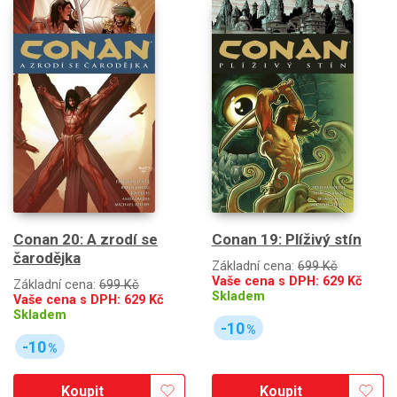
Conan 20: A zrodí se
Conan 19: Plíživý stín
čarodějka
Základní cena:
699 Kč
Vaše cena s DPH:
629
Kč
Základní cena:
699 Kč
Skladem
Vaše cena s DPH:
629
Kč
Skladem
-10
%
-10
%
Koupit
Koupit