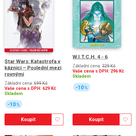
W.I.T.C.H. 4 - 6
Star Wars: Katastrofa v
Základní cena:
329 Kč
káznici – Poslední mezi
Vaše cena s DPH:
296
Kč
rovnými
Skladem
Základní cena:
699 Kč
-10
%
Vaše cena s DPH:
629
Kč
Skladem
-10
%
Koupit
Koupit