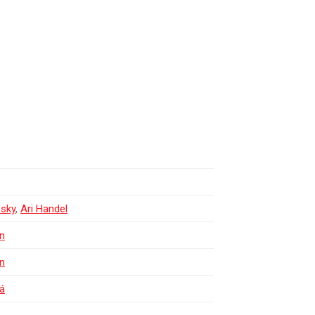
fsky
,
Ari Handel
n
n
vá