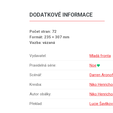
DODATKOVÉ INFORMACE
Počet stran: 72
Formát: 235 × 307 mm
Vazba: vázaná
Vydavatel:
Mladá fronta
Pravidelná série:
Noe
Scénář:
Darren Arono
Kresba:
Niko Henricho
Autor obálky:
Niko Henricho
Překlad:
Lucie Šavlíko