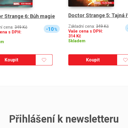
Doctor Strange 5: Tajná ř
r Strange 6: Bůh magie
Základní cena:
349 Kč
ní cena:
349 Kč
-10
%
Vaše cena s DPH:
ena s DPH:
314
Kč
Skladem
em
Koupit
Koupit
Přihlášení k newsletteru