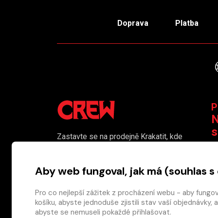
Doprava
Platba
P
N
s
Zastavte se na prodejně Krakatit, kde
vám naši kolegové rádi poradí či
K
pomohou s výběrem toho pravého
Aby web fungoval, jak má (souhlas s
komiksu.
Prodejna je i naším smluvním výdejním
Pro co nejlepší zážitek z procházení webu - aby fungo
košíku, abyste jednoduše zjistili stav vaší objednávk
místem pro osobní odběr objednaného
abyste se nemuseli pokaždé přihlašovat.
zboží.