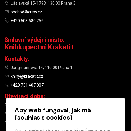
Čáslavská 15/1793, 130 00 Praha 3
obchod@crew.cz
+420 603 580 756
Smluvní výdejní místo:
Knihkupectví Krakatit
Kontakty:
Jungmannova 14, 110 00 Praha 1
knihy@krakatit.cz
+420 731 487 887
Otevírací doba:
PO–PÁ
9:30–18:30
Aby web fungoval, jak má
SO
10:00–13:00
(souhlas s cookies)
NE
ZAVŘENO
Pro co nejlepší zážitek z procházení webu - aby