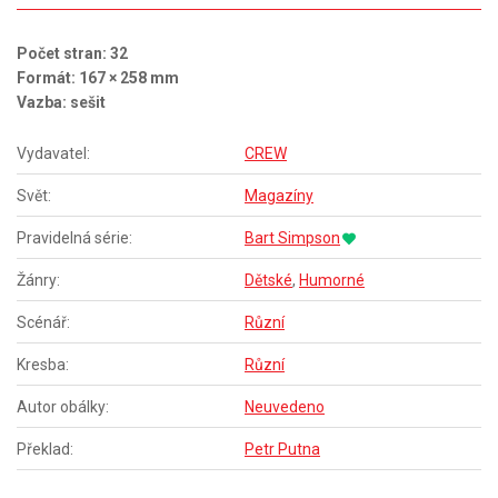
Počet stran: 32
Formát: 167 × 258 mm
Vazba: sešit
Vydavatel:
CREW
Svět:
Magazíny
Pravidelná série:
Bart Simpson
Žánry:
Dětské
,
Humorné
Scénář:
Různí
Kresba:
Různí
Autor obálky:
Neuvedeno
Překlad:
Petr Putna