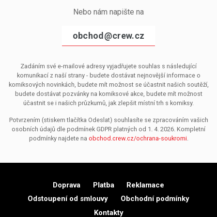
Nebo nám napište na
obchod@crew.cz
Zadáním své e-mailové adresy vyjadřujete souhlas s následující
komunikací z naší strany - budete dostávat nejnovější informace o
komiksových novinkách, budete mít možnost se účastnit našich soutěží,
budete dostávat pozvánky na komiksové akce, budete mít možnost
účastnit se i našich průzkumů, jak zlepšit místní trh s komiksy.
Potvrzením (stiskem tlačítka Odeslat) souhlasíte se zpracováním vašich
osobních údajů dle podmínek GDPR platných od 1. 4. 2026. Kompletní
podmínky najdete na
obchod.crew.cz/ochrana-soukromi
.
Doprava
Platba
Reklamace
Odstoupení od smlouvy
Obchodní podmínky
Kontakty