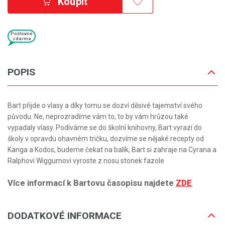
Koupit
Poštovné
zdarma
POPIS
Bart přijde o vlasy a díky tomu se dozví děsivé tajemství svého
původu. Ne, neprozradíme vám to, to by vám hrůzou také
vypadaly vlasy. Podíváme se do školní knihovny, Bart vyrazí do
školy v opravdu ohavném tričku, dozvíme se nějaké recepty od
Kanga a Kodos, budeme čekat na balík, Bart si zahraje na Cyrana a
Ralphovi Wiggumovi vyroste z nosu stonek fazole
Více informací k Bartovu časopisu najdete
ZDE
.
DODATKOVÉ INFORMACE