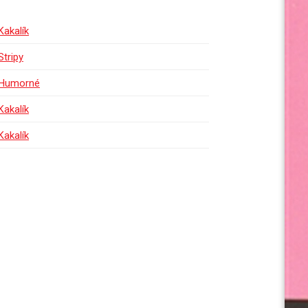
Kakalík
Stripy
Humorné
Kakalík
Kakalík