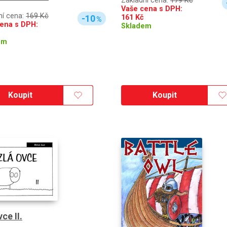
Základní cena:
179 Kč
Vaše cena s DPH:
ní cena:
169 Kč
161
Kč
-10
%
ena s DPH:
Skladem
em
Koupit
Koupit
ce II.