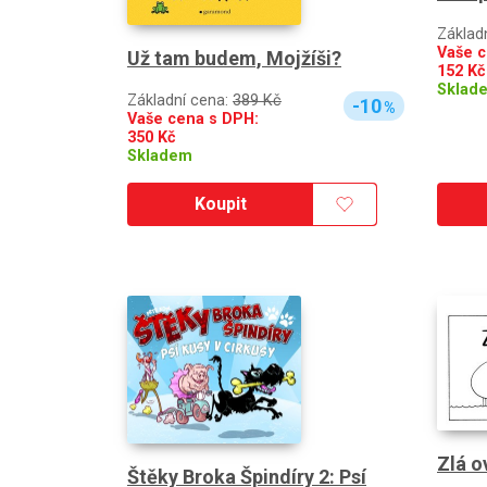
Základ
Vaše c
Už tam budem, Mojžíši?
152
Kč
Sklad
Základní cena:
389 Kč
-10
%
Vaše cena s DPH:
350
Kč
Skladem
Koupit
Zlá ov
Štěky Broka Špindíry 2: Psí