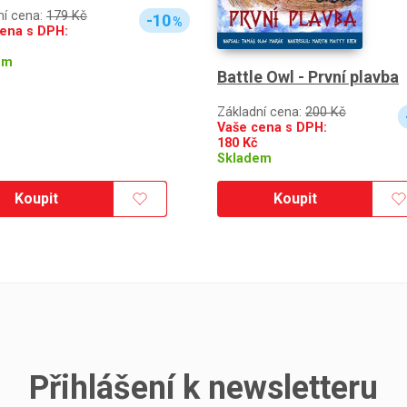
ní cena:
179 Kč
-10
%
ena s DPH:
em
Battle Owl - První plavba
Základní cena:
200 Kč
Vaše cena s DPH:
180
Kč
Skladem
Koupit
Koupit
Přihlášení k newsletteru