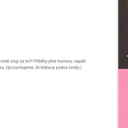
stě stojí za to!!! Příběhy plné humoru, napětí
usu. Upozorňujeme, že kniha je psána česky i