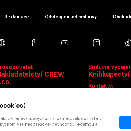
Reklamace
Odstoupení od smlouvy
Obchodn
Webové stránky
Facebook
YouTube
Instagra
rovozovatel:
Smluvní výdejní
akladatelství CREW
Knihkupectví
.r.o.
Kontakty:
ontakty:
Jungmannova 14,
Čáslavská 15/1793, 130 00 Praha 3
knihy@krakatit.cz
 cookies)
obchod@crew.cz
+420 731 487 88
+420 603 580 756
valo vyhledávání, abychom si pamatovali, co máte v
Otevírací doba:
y, abychom vás neobtěžovali nevhodnou reklamou a
PO–PÁ
9:30–18:30