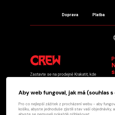
Doprava
Platba
P
N
s
Zastavte se na prodejně Krakatit, kde
vám naši kolegové rádi poradí či
K
pomohou s výběrem toho pravého
Aby web fungoval, jak má (souhlas s
komiksu.
Prodejna je i naším smluvním výdejním
Pro co nejlepší zážitek z procházení webu - aby fungo
košíku, abyste jednoduše zjistili stav vaší objednávk
místem pro osobní odběr objednaného
abyste se nemuseli pokaždé přihlašovat.