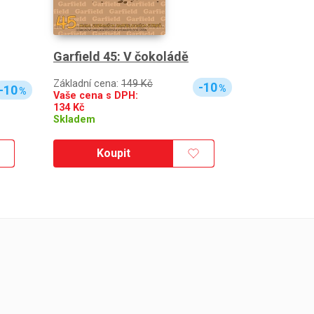
Garfield 45: V čokoládě
Základní cena:
149 Kč
-10
-10
%
%
Vaše cena s DPH:
134
Kč
Skladem
Koupit