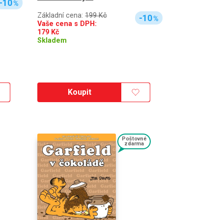
-10
%
Základní cena:
199 Kč
-10
%
Vaše cena s DPH:
179
Kč
Skladem
Koupit
Poštovné
zdarma