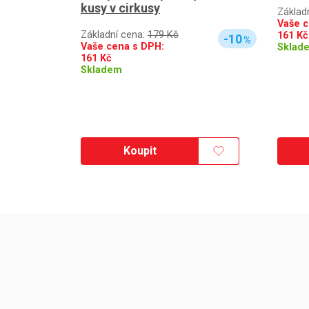
kusy v cirkusy
Základ
Vaše c
Základní cena:
179 Kč
161
Kč
-10
%
Vaše cena s DPH:
Sklad
161
Kč
Skladem
Koupit