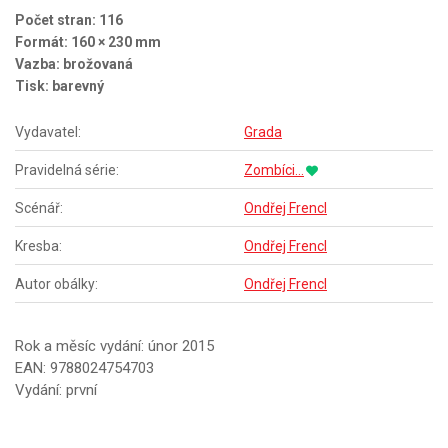
Počet stran: 116
Formát: 160 × 230 mm
Vazba: brožovaná
Tisk: barevný
Vydavatel:
Grada
Pravidelná série:
Zombíci...
Scénář:
Ondřej Frencl
Kresba:
Ondřej Frencl
Autor obálky:
Ondřej Frencl
Rok a měsíc vydání: únor 2015
EAN: 9788024754703
Vydání: první