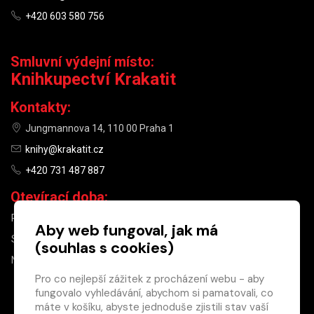
+420 603 580 756
Smluvní výdejní místo:
Knihkupectví Krakatit
Kontakty:
Jungmannova 14, 110 00 Praha 1
knihy@krakatit.cz
+420 731 487 887
Otevírací doba:
PO–PÁ
9:30–18:30
Aby web fungoval, jak má
SO
10:00–13:00
(souhlas s cookies)
NE
ZAVŘENO
Pro co nejlepší zážitek z procházení webu - aby
fungovalo vyhledávání, abychom si pamatovali, co
×
máte v košíku, abyste jednoduše zjistili stav vaší