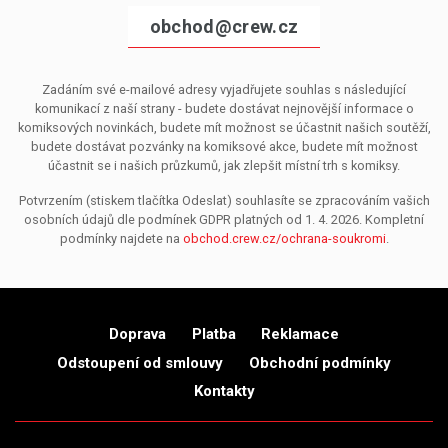
obchod@crew.cz
Zadáním své e-mailové adresy vyjadřujete souhlas s následující
komunikací z naší strany - budete dostávat nejnovější informace o
komiksových novinkách, budete mít možnost se účastnit našich soutěží,
budete dostávat pozvánky na komiksové akce, budete mít možnost
účastnit se i našich průzkumů, jak zlepšit místní trh s komiksy.
Potvrzením (stiskem tlačítka Odeslat) souhlasíte se zpracováním vašich
osobních údajů dle podmínek GDPR platných od 1. 4. 2026. Kompletní
podmínky najdete na
obchod.crew.cz/ochrana-soukromi
.
Doprava
Platba
Reklamace
Odstoupení od smlouvy
Obchodní podmínky
Kontakty