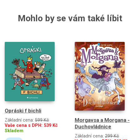
Mohlo by se vám také líbit
Opráski f bichli
Morgavsa a Morgana -
Základní cena:
599 Kč
Vaše cena s DPH:
539
Kč
Duchovládnice
Skladem
Základní cena:
299 Kč