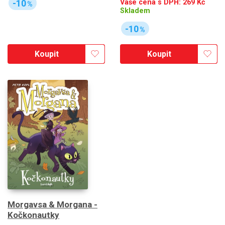
-10
Vaše cena s DPH:
269
Kč
%
Skladem
-10
%
Koupit
Koupit
Morgavsa & Morgana -
Kočkonautky