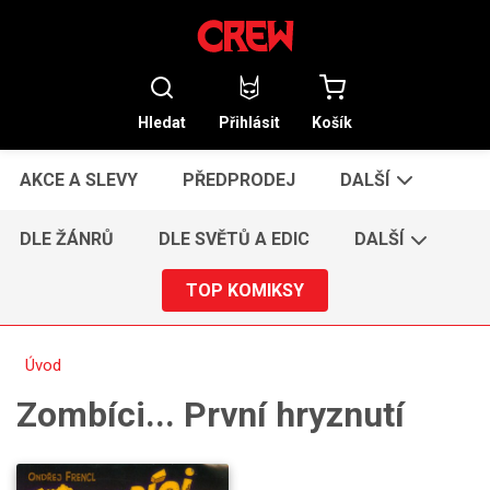
Hledat
Přihlásit
Košík
AKCE A SLEVY
PŘEDPRODEJ
DALŠÍ
DLE ŽÁNRŮ
DLE SVĚTŮ A EDIC
DALŠÍ
TOP KOMIKSY
Úvod
Zombíci... První hryznutí