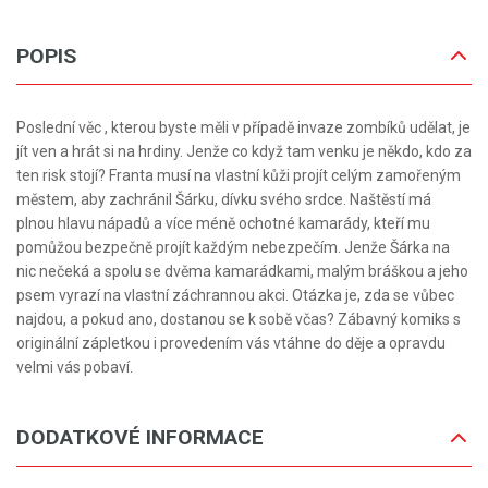
POPIS
Poslední věc , kterou byste měli v případě invaze zombíků udělat, je
jít ven a hrát si na hrdiny. Jenže co když tam venku je někdo, kdo za
ten risk stojí? Franta musí na vlastní kůži projít celým zamořeným
městem, aby zachránil Šárku, dívku svého srdce. Naštěstí má
plnou hlavu nápadů a více méně ochotné kamarády, kteří mu
pomůžou bezpečně projít každým nebezpečím. Jenže Šárka na
nic nečeká a spolu se dvěma kamarádkami, malým bráškou a jeho
psem vyrazí na vlastní záchrannou akci. Otázka je, zda se vůbec
najdou, a pokud ano, dostanou se k sobě včas? Zábavný komiks s
originální zápletkou i provedením vás vtáhne do děje a opravdu
velmi vás pobaví.
DODATKOVÉ INFORMACE