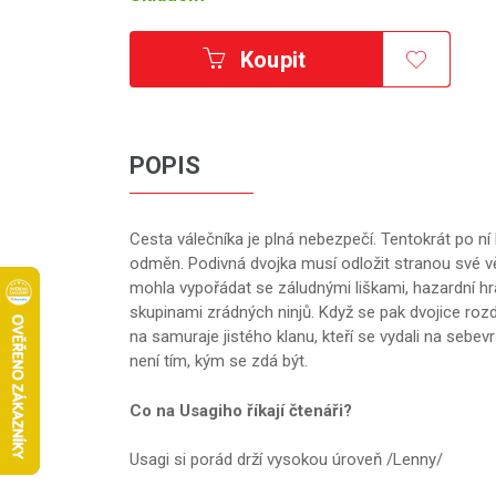
Koupit
POPIS
Cesta válečníka je plná nebezpečí. Tentokrát po n
odměn. Podivná dvojka musí odložit stranou své v
mohla vypořádat se záludnými liškami, hazardní hrá
skupinami zrádných ninjů. Když se pak dvojice rozd
na samuraje jistého klanu, kteří se vydali na sebev
není tím, kým se zdá být.
Co na Usagiho říkají čtenáři?
Usagi si porád drží vysokou úroveň /Lenny/