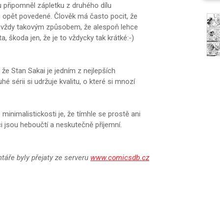
u připomněl zápletku z druhého dílu
u opět povedené. Člověk má často pocit, že
ví vždy takovým způsobem, že alespoň lehce
, škoda jen, že je to vždycky tak krátké:-)
 že Stan Sakai je jedním z nejlepších
é sérii si udržuje kvalitu, o které si mnozí
é minimalistickosti je, že tímhle se prostě ani
ci jsou heboučtí a neskutečně příjemní.
áře byly přejaty ze serveru
www.comicsdb.cz