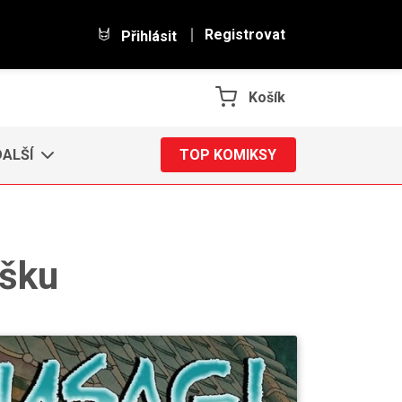
Registrovat
Přihlásit
Košík
DALŠÍ
TOP KOMIKSY
išku