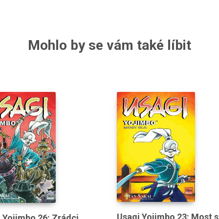
Mohlo by se vám také líbit
Usagi Yojimbo 23: Most s
 Yojimbo 26: Zrádci