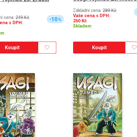
Základní cena:
289 Kč
Vaše cena s DPH:
ní cena:
249 Kč
-10
%
260
Kč
ena s DPH:
Skladem
em
Koupit
Koupit