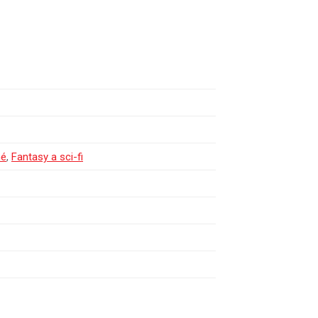
né
,
Fantasy a sci-fi