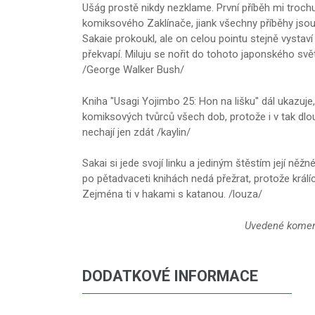
Ušág prostě nikdy nezklame. První příběh mi troch
komiksového Zaklínače, jiank všechny příběhy jso
Sakaie prokoukl, ale on celou pointu stejně vysta
překvapí. Miluju se nořit do tohoto japonského světa
/George Walker Bush/
Kniha "Usagi Yojimbo 25: Hon na lišku" dál ukazuje,
komiksových tvůrců všech dob, protože i v tak dlouh
nechají jen zdát /kaylin/
Sakai si jede svojí linku a jediným štěstím její něžn
po pětadvaceti knihách nedá přežrat, protože králí
Zejména ti v hakami s katanou. /louza/
Uvedené koment
DODATKOVÉ INFORMACE