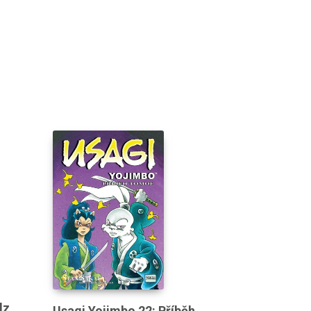
lz
Usagi Yojimbo 22: Příběh