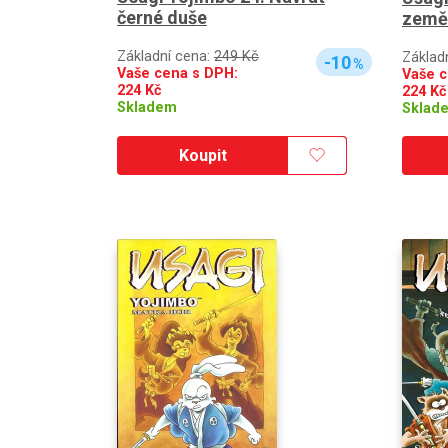
černé duše
země
Základní cena:
249 Kč
Základ
-10
%
Vaše cena s DPH:
Vaše c
224
Kč
224
Kč
Skladem
Sklad
Koupit