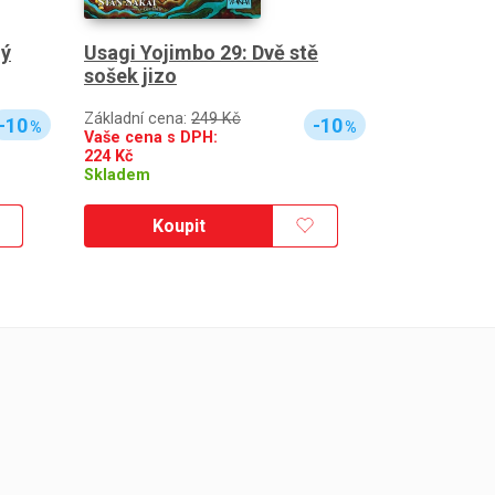
ný
Usagi Yojimbo 29: Dvě stě
sošek jizo
Základní cena:
249 Kč
-10
-10
%
%
Vaše cena s DPH:
224
Kč
Skladem
Koupit