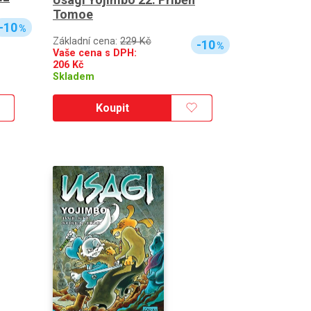
Tomoe
-10
%
Základní cena:
229 Kč
-10
%
Vaše cena s DPH:
206
Kč
Skladem
Koupit