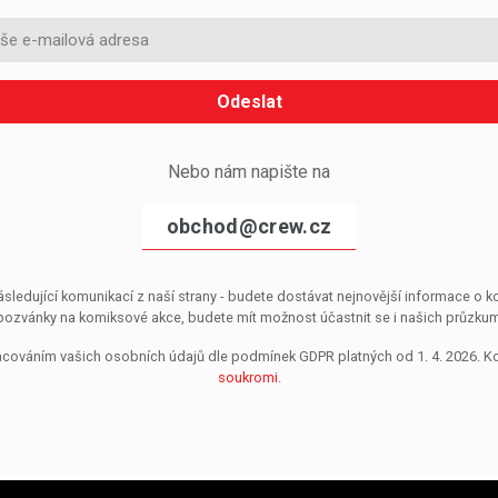
Odeslat
Nebo nám napište na
obchod@crew.cz
sledující komunikací z naší strany - budete dostávat nejnovější informace o
pozvánky na komiksové akce, budete mít možnost účastnit se i našich průzkumů, 
pracováním vašich osobních údajů dle podmínek GDPR platných od 1. 4. 2026. 
soukromi
.