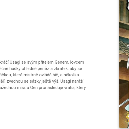
í kráčí Usagi se svým přítelem Genem, lovcem
ěčné hádky ohledně peněz a zkratek, aby se
čkou, která mistrně ovládá bič, a několika
ělí, zvednou se sázky ještě výš. Usagi naráží
ražednou misi, a Gen pronásleduje vraha, který