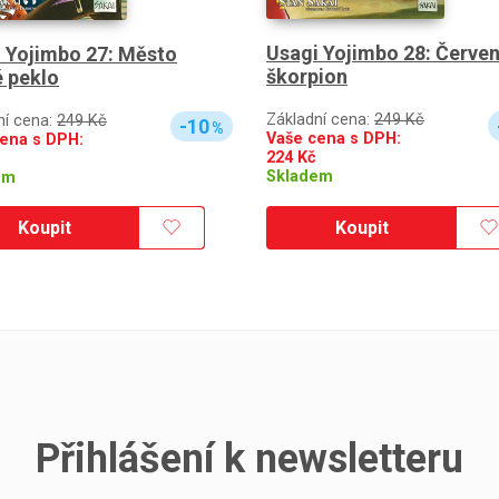
Usagi Yojimbo 28: Červe
 Yojimbo 27: Město
škorpion
 peklo
Základní cena:
249 Kč
ní cena:
249 Kč
-10
%
Vaše cena s DPH:
ena s DPH:
224
Kč
Skladem
em
Koupit
Koupit
Přihlášení k newsletteru