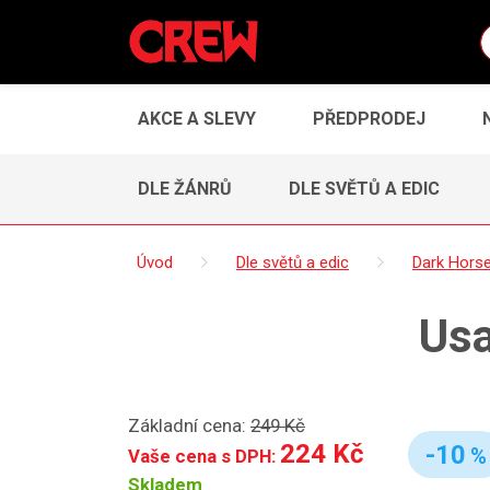
AKCE A SLEVY
PŘEDPRODEJ
DLE ŽÁNRŮ
DLE SVĚTŮ A EDIC
Úvod
Dle světů a edic
Dark Hors
Usa
Základní cena:
249 Kč
224 Kč
-10
%
Vaše cena s DPH:
Skladem