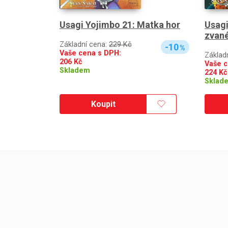
Usagi Yojimbo 21: Matka hor
Usagi
zvané
Základní cena:
229 Kč
-10
%
Vaše cena s DPH:
Základ
206
Kč
Vaše c
Skladem
224
Kč
Sklad
Koupit