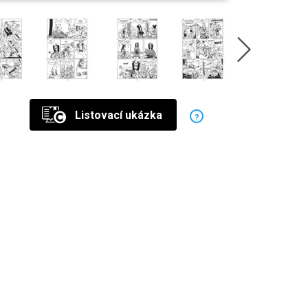
Listovací ukázka
?