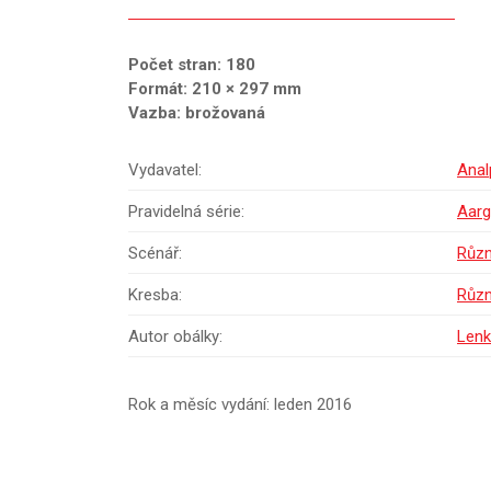
Počet stran: 180
Formát: 210 × 297 mm
Vazba: brožovaná
Vydavatel:
Anal
Pravidelná série:
Aarg
Scénář:
Různ
Kresba:
Různ
Autor obálky:
Lenk
Rok a měsíc vydání: leden 2016