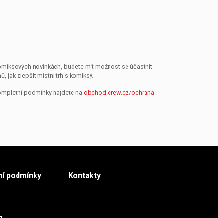
 komiksových novinkách, budete mít možnost se účastnit
jak zlepšit místní trh s komiksy.
Kompletní podmínky najdete na
obchod.crew.cz/ochrana-
í podmínky
Kontakty