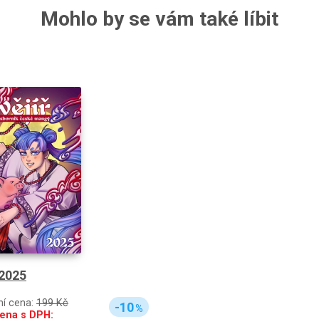
Mohlo by se vám také líbit
 2025
ní cena:
199 Kč
-10
%
ena s DPH: