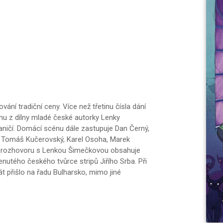
ání tradiční ceny. Více než třetinu čísla dání
u z dílny mladé české autorky Lenky
aničí. Domácí scénu dále zastupuje Dan Černý,
t, Tomáš Kučerovský, Karel Osoha, Marek
le rozhovoru s Lenkou Šimečkovou obsahuje
utého českého tvůrce stripů Jiřího Srba. Při
 přišlo na řadu Bulharsko, mimo jiné