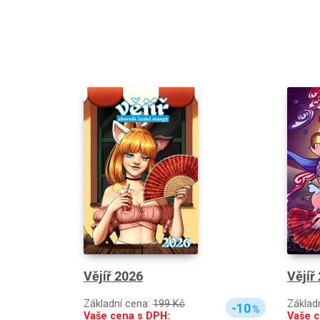
Vějíř 2026
Vějíř
Základní cena:
199 Kč
Základ
-10
%
Vaše cena s DPH:
Vaše c