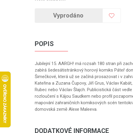
Vyprodáno
POPIS
Jubilejní 15. AARGH! má rozsah 180 stran při zachov
zabírá šedesátistránkový horový komiks Páteř dom
Šimečkové, která už se začíná prosazovat i v zahr
Kateřina a Zuzana Čupovy, Jiří Grus, Václav Kabá
Rubec nebo Václav Šlajch. Publicistická část ved
rozloučení s Kájou Saudkem nebo profil pozapomen
mapování zahraničních komiksových scén tentokrát
domovská země Alexe Maleeva.
DODATKOVÉ INFORMACE