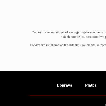
Zadáním své e-mailové adresy vyjadřujete souhlas s ná
našich soutěží, budete dostávat 
Potvrzením (stiskem tlačítka Odeslat) souhlasíte se z
Doprava
Platba