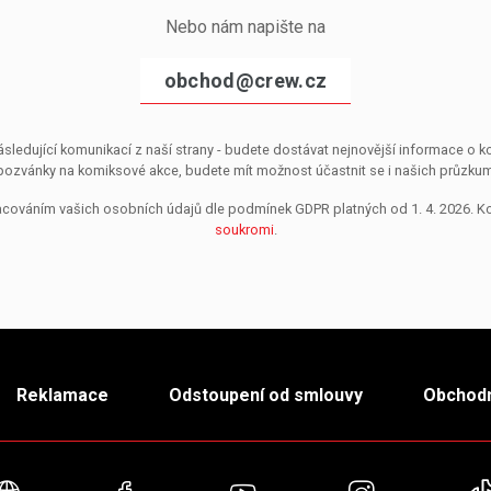
Nebo nám napište na
obchod@crew.cz
sledující komunikací z naší strany - budete dostávat nejnovější informace o
pozvánky na komiksové akce, budete mít možnost účastnit se i našich průzkumů, 
pracováním vašich osobních údajů dle podmínek GDPR platných od 1. 4. 2026. 
soukromi
.
Reklamace
Odstoupení od smlouvy
Obchodn