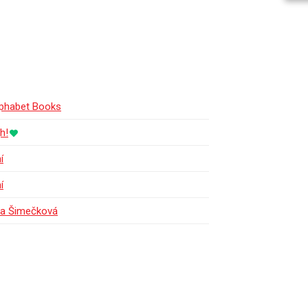
phabet Books
h!
í
í
a Šimečková