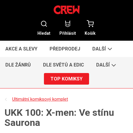
Hledat
Přihlásit
Košík
AKCE A SLEVY
PŘEDPRODEJ
DALŠÍ
DLE ŽÁNRŮ
DLE SVĚTŮ A EDIC
DALŠÍ
TOP KOMIKSY
Ultimátní komiksový komplet
UKK 100: X-men: Ve stínu
Saurona