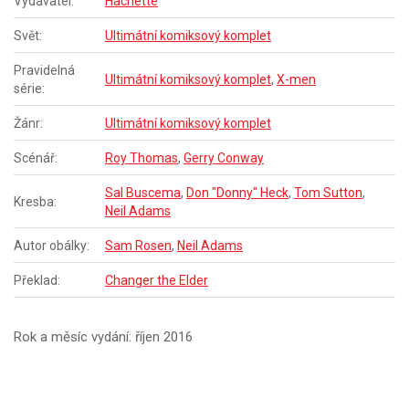
Vydavatel:
Hachette
Svět:
Ultimátní komiksový komplet
Pravidelná
Ultimátní komiksový komplet
,
X-men
série:
Žánr:
Ultimátní komiksový komplet
Scénář:
Roy Thomas
,
Gerry Conway
Sal Buscema
,
Don "Donny" Heck
,
Tom Sutton
,
Kresba:
Neil Adams
Autor obálky:
Sam Rosen
,
Neil Adams
Překlad:
Changer the Elder
Rok a měsíc vydání: říjen 2016