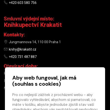
+420 603 580 756
Smluvní výdejní místo:
Knihkupectví Krakatit
Kontakty:
Jungmannova 14, 110 00 Praha 1
knihy@krakatit.cz
+420 731 487 887
Otevírací doba:
PO–PÁ
9:30–18:30
Aby web fungoval, jak má
SO
10:00–13:00
(souhlas s cookies)
NE
ZAVŘENO
Pro co nejlepší zážitek z procházení webu - aby
fungovalo vyhledávání, abychom si pamatovali, co
×
máte v košíku, abyste jednoduše zjistili stav vaší
objednávky, abychom vás neobtěžovali nevhodnou