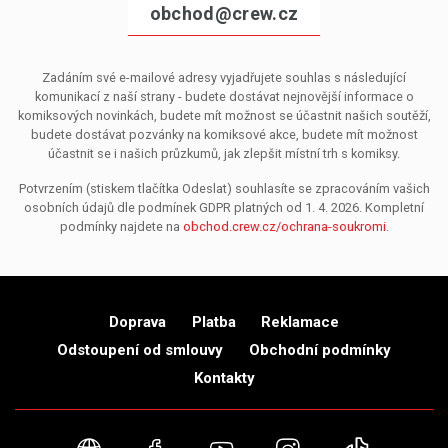
obchod@crew.cz
Zadáním své e-mailové adresy vyjadřujete souhlas s následující
komunikací z naší strany - budete dostávat nejnovější informace o
komiksových novinkách, budete mít možnost se účastnit našich soutěží,
budete dostávat pozvánky na komiksové akce, budete mít možnost
účastnit se i našich průzkumů, jak zlepšit místní trh s komiksy.
Potvrzením (stiskem tlačítka Odeslat) souhlasíte se zpracováním vašich
osobních údajů dle podmínek GDPR platných od 1. 4. 2026. Kompletní
podmínky najdete na
obchod.crew.cz/ochrana-soukromi
.
Doprava
Platba
Reklamace
Odstoupení od smlouvy
Obchodní podmínky
Kontakty