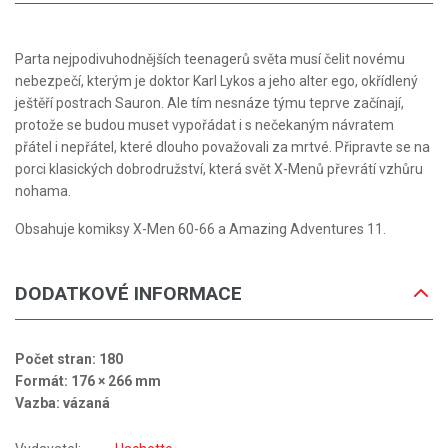
Parta nejpodivuhodnějších teenagerů světa musí čelit novému
nebezpečí, kterým je doktor Karl Lykos a jeho alter ego, okřídlený
ještěří postrach Sauron. Ale tím nesnáze týmu teprve začínají,
protože se budou muset vypořádat i s nečekaným návratem
přátel i nepřátel, které dlouho považovali za mrtvé. Připravte se na
porci klasických dobrodružství, která svět X-Menů převrátí vzhůru
nohama.
Obsahuje komiksy X-Men 60-66 a Amazing Adventures 11.
DODATKOVÉ INFORMACE
Počet stran: 180
Formát: 176 × 266 mm
Vazba: vázaná