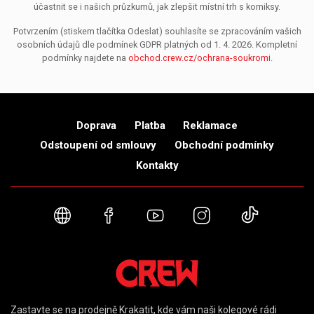
účastnit se i našich průzkumů, jak zlepšit místní trh s komiksy.
Potvrzením (stiskem tlačítka Odeslat) souhlasíte se zpracováním vašich
osobních údajů dle podmínek GDPR platných od 1. 4. 2026. Kompletní
podmínky najdete na
obchod.crew.cz/ochrana-soukromi
.
Doprava
Platba
Reklamace
Odstoupení od smlouvy
Obchodní podmínky
Kontakty
Webové stránky
Facebook
YouTube
Instagram
TikTok
Zastavte se na prodejně Krakatit, kde vám naši kolegové rádi