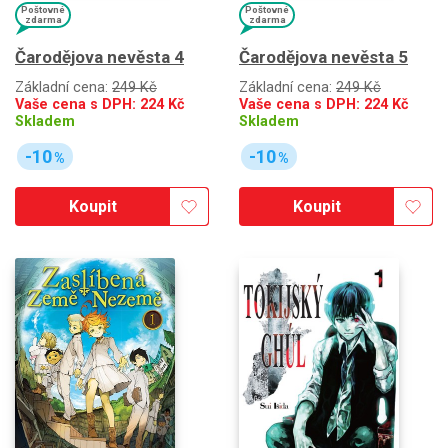
Poštovné
Poštovné
zdarma
zdarma
Čarodějova nevěsta 4
Čarodějova nevěsta 5
Základní cena:
249 Kč
Základní cena:
249 Kč
Vaše cena s DPH:
224
Kč
Vaše cena s DPH:
224
Kč
Skladem
Skladem
-10
-10
%
%
Koupit
Koupit