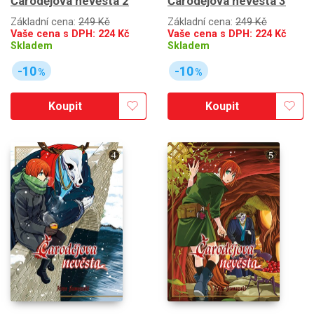
Čarodějova nevěsta 2
Čarodějova nevěsta 3
Základní cena:
249 Kč
Základní cena:
249 Kč
Vaše cena s DPH:
224
Kč
Vaše cena s DPH:
224
Kč
Skladem
Skladem
-10
-10
%
%
Koupit
Koupit