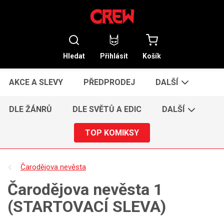
Hledat
Přihlásit
Košík
AKCE A SLEVY
PŘEDPRODEJ
DALŠÍ
DLE ŽÁNRŮ
DLE SVĚTŮ A EDIC
DALŠÍ
TOP KOMIKSY
Čarodějova nevěsta
Čarodějova nevěsta 1
(STARTOVACÍ SLEVA)