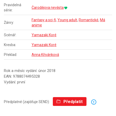
Pravidelná
Čarodějova nevěsta
série:
Fantasy a sci-fi
,
Young adult
,
Romantické
,
Má
Žánry:
anime
Scénář:
Yamazaki Koré
Kresba:
Yamazaki Koré
Překlad:
Anna Křivánková
Rok a měsíc vydání: únor 2018
EAN: 9788074495328
Vydání: první
Předplatit
Předplatné (zajišťuje SEND):
?