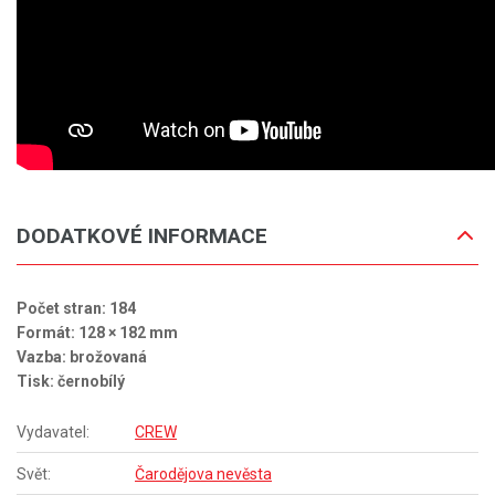
DODATKOVÉ INFORMACE
Počet stran: 184
Formát: 128 × 182 mm
Vazba: brožovaná
Tisk: černobílý
Vydavatel:
CREW
Svět:
Čarodějova nevěsta