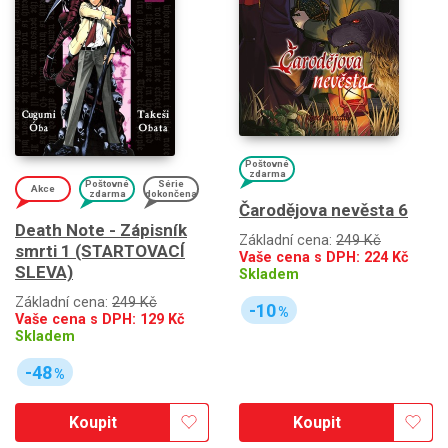
Poštovné
zdarma
Poštovné
Série
Akce
zdarma
dokončena
Čarodějova nevěsta 6
Death Note - Zápisník
Základní cena:
249 Kč
smrti 1 (STARTOVACÍ
Vaše cena s DPH:
224
Kč
SLEVA)
Skladem
Základní cena:
249 Kč
-10
%
Vaše cena s DPH:
129
Kč
Skladem
-48
%
Koupit
Koupit