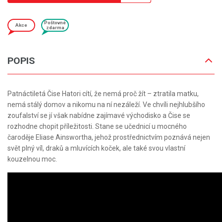
Poštovné
Akce
zdarma
POPIS
Patnáctiletá Čise Hatori cítí, že nemá proč žít – ztratila matku,
nemá stálý domov a nikomu na ní nezáleží. Ve chvíli nejhlubšího
zoufalství se jí však nabídne zajímavé východisko a Čise se
rozhodne chopit příležitosti. Stane se učednicí u mocného
čaroděje Eliase Ainswortha, jehož prostřednictvím poznává nejen
svět plný víl, draků a mluvících koček, ale také svou vlastní
kouzelnou moc.