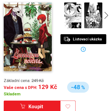
Listovací ukázka
?
Základní cena:
249 Kč
129 Kč
-48
%
Vaše cena s DPH:
Skladem
Koupit