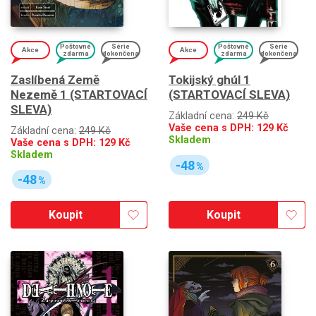
Poštovné
Série
Poštovné
Série
Akce
Akce
zdarma
dokončena
zdarma
dokončena
Zaslíbená Země
Tokijský ghúl 1
Nezemě 1 (STARTOVACÍ
(STARTOVACÍ SLEVA)
SLEVA)
Základní cena:
249 Kč
Vaše cena s DPH:
129
Kč
Základní cena:
249 Kč
Skladem
Vaše cena s DPH:
129
Kč
Skladem
-48
%
-48
%
Koupit
Koupit