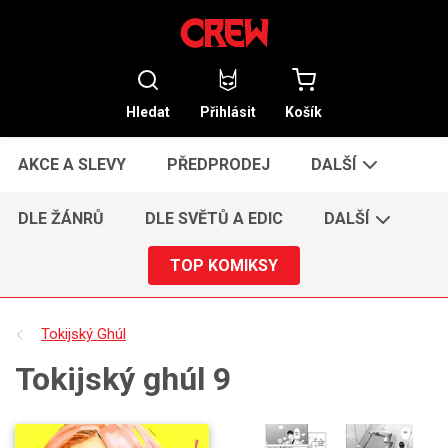
Hledat
Přihlásit
Košík
AKCE A SLEVY
PŘEDPRODEJ
DALŠÍ
DLE ŽÁNRŮ
DLE SVĚTŮ A EDIC
DALŠÍ
TOP KOMIKSY
Tokijský Ghúl
Tokijský ghúl 9