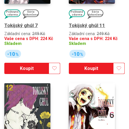
Poštovné
Série
Poštovné
Série
zdarma
dokončena
zdarma
dokončena
Tokijský ghúl 7
Tokijský ghúl 11
Základní cena:
249 Kč
Základní cena:
249 Kč
Vaše cena s DPH:
224
Kč
Vaše cena s DPH:
224
Kč
Skladem
Skladem
-10
-10
%
%
Koupit
Koupit