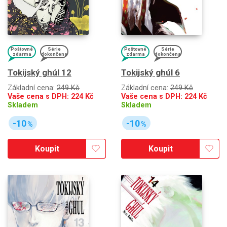
Poštovné
Série
Poštovné
Série
zdarma
dokončena
zdarma
dokončena
Tokijský ghúl 12
Tokijský ghúl 6
Základní cena:
249 Kč
Základní cena:
249 Kč
Vaše cena s DPH:
224
Kč
Vaše cena s DPH:
224
Kč
Skladem
Skladem
-10
-10
%
%
Koupit
Koupit