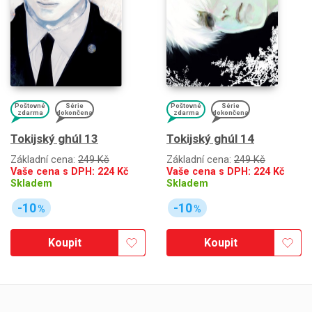
Poštovné
Série
Poštovné
Série
zdarma
dokončena
zdarma
dokončena
Tokijský ghúl 13
Tokijský ghúl 14
Základní cena:
249 Kč
Základní cena:
249 Kč
Vaše cena s DPH:
224
Kč
Vaše cena s DPH:
224
Kč
Skladem
Skladem
-10
-10
%
%
Koupit
Koupit