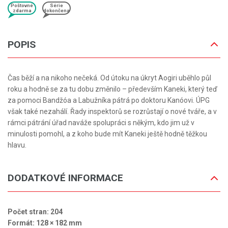
Poštovné
Série
zdarma
dokončena
POPIS
Čas běží a na nikoho nečeká. Od útoku na úkryt Aogiri uběhlo půl
roku a hodně se za tu dobu změnilo – především Kaneki, který teď
za pomoci Bandžóa a Labužníka pátrá po doktoru Kanóovi. ÚPG
však také nezahálí. Řady inspektorů se rozrůstají o nové tváře, a v
rámci pátrání úřad naváže spolupráci s někým, kdo jim už v
minulosti pomohl, a z koho bude mít Kaneki ještě hodně těžkou
hlavu.
DODATKOVÉ INFORMACE
Počet stran: 204
Formát: 128 × 182 mm