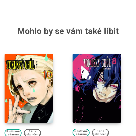
Mohlo by se vám také líbit
Poštovné
Série
Poštovné
Série
zdarma
dokončena
zdarma
dokončena