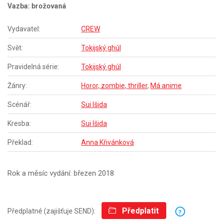
Vazba: brožovaná
Vydavatel:
CREW
Svět:
Tokijský ghúl
Pravidelná série:
Tokijský ghúl
Žánry:
Horor, zombie, thriller
,
Má anime
Scénář:
Sui Išida
Kresba:
Sui Išida
Překlad:
Anna Křivánková
Rok a měsíc vydání: březen 2018
Předplatit
Předplatné (zajišťuje SEND):
?