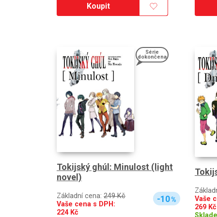
Koupit
Série
dokončena
Tokijský ghúl: Minulost (light
Tokij
novel)
Základ
Základní cena:
249 Kč
-10
Vaše c
%
Vaše cena s DPH:
269
Kč
224
Kč
Sklad