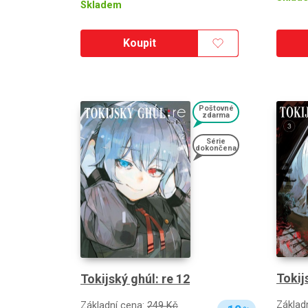
Skladem
Koupit
Poštovné
zdarma
Série
dokončena
Tokij
Tokijský ghúl: re 12
Základ
Základní cena:
249 Kč