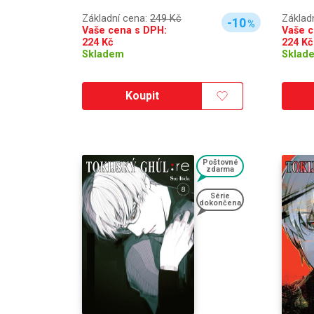
Základ
Základní cena:
249 Kč
-10
%
Vaše c
Vaše cena s DPH:
224
Kč
224
Kč
Sklad
Skladem
Koupit
Poštovné
zdarma
Série
dokončena