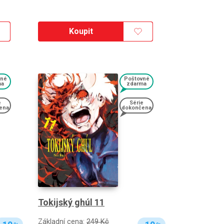
Koupit
vné
Poštovné
ma
zdarma
e
Série
ena
dokončena
Tokijský ghúl 11
Základní cena:
249 Kč