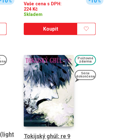
-10
-10
%
%
Vaše cena s DPH:
224
Kč
Skladem
Koupit
e
Poštovné
ena
zdarma
Série
dokončena
(light
Tokijský ghúl: re 9