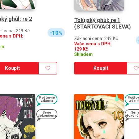
ský ghúl: re 2
Tokijský ghúl: re 1
(STARTOVACÍ SLEVA)
ní cena:
249 Kč
-10
%
ena s DPH:
Základní cena:
249 Kč
Vaše cena s DPH:
em
129
Kč
Skladem
Koupit
Koupit
Poštovné
Pošto
zdarma
zdar
Série
Séri
dokončena
dokonč