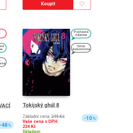
Koupit
Poštovné
e
zdarma
vné
Série
ma
dokončena
e
ena
Tokijský ghúl 8
VACÍ
Základní cena:
249 Kč
-10
%
Vaše cena s DPH:
-48
%
224
Kč
Skladem