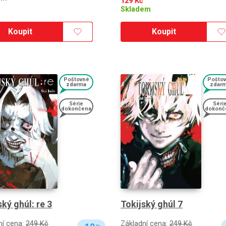
129
Kč
Skladem
Koupit
Koupit
Poštovné
Pošto
zdarma
zdar
Série
Séri
dokončena
dokonč
ský ghúl: re 3
Tokijský ghúl 7
ní cena:
249 Kč
Základní cena:
249 Kč