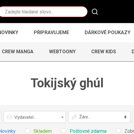
Vyhledávání
NOVINKY
PŘIPRAVUJEME
DÁRKOVÉ POUKAZY
CREW MANGA
WEBTOONY
CREW KIDS
Tokijský ghúl
Vydavatel
Žánr
Vydavatel...
Novinky
Skladem
Poštovné zdarma
Zobr