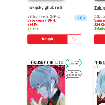
Tokijský ghúl: re 8
Tokij
Základní cena:
249 Kč
Základ
-10
%
Vaše cena s DPH:
Vaše c
224
Kč
224
Kč
Skladem
Sklad
Koupit
Poštovné
zdarma
Série
dokončena