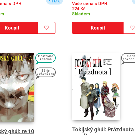
-10
%
ena s DPH:
Vaše cena s DPH:
224
Kč
em
Skladem
Koupit
Koupit
Poštovné
Séri
zdarma
dokonč
Série
dokončena
Tokijský ghúl: Prázdnota 
ský ghúl: re 10