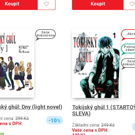
Koupit
Koupit
Série
Akc
dokončena
Pošto
zdar
Séri
dokonč
ský ghúl: Dny (light novel)
Tokijský ghúl 1 (STARTO
SLEVA)
ní cena:
299 Kč
-10
%
ena s DPH:
Základní cena:
249 Kč
Vaše cena s DPH:
em