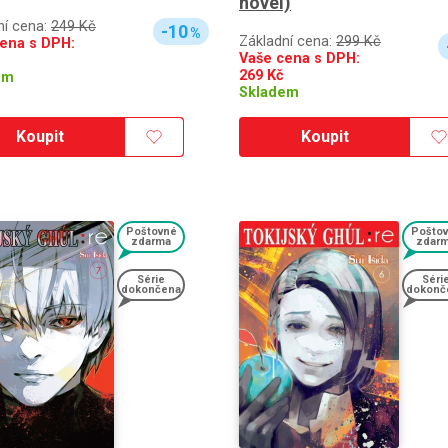
novel)
ní cena:
249 Kč
-10
%
Základní cena:
299 Kč
ena s DPH:
Vaše cena s DPH:
269
Kč
em
Skladem
Koupit
Koupit
Poštovné
Pošto
zdarma
zdar
Série
Séri
dokončena
dokonč