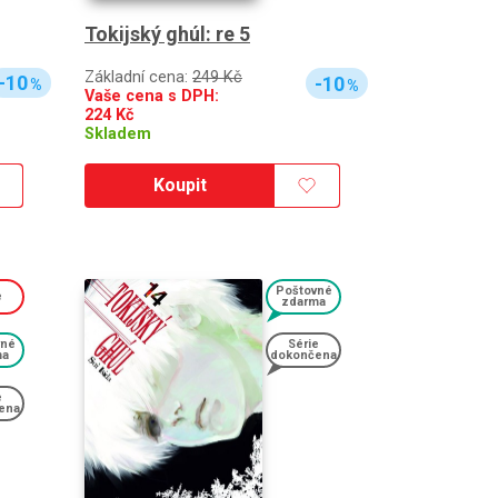
Tokijský ghúl: re 5
Základní cena:
249 Kč
-10
-10
%
%
Vaše cena s DPH:
224
Kč
Skladem
Koupit
Poštovné
e
zdarma
vné
Série
ma
dokončena
e
ena