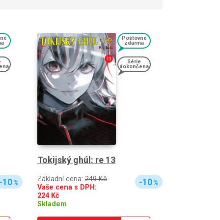
vné
Poštovné
ma
zdarma
e
Série
ena
dokončena
Tokijský ghúl: re 13
Základní cena:
249 Kč
-10
-10
%
%
Vaše cena s DPH:
224
Kč
Skladem