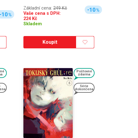
Základní cena:
249 Kč
-10
%
Vaše cena s DPH:
-10
%
224
Kč
Skladem
Koupit
vné
Poštovné
ma
zdarma
e
Série
ena
dokončena