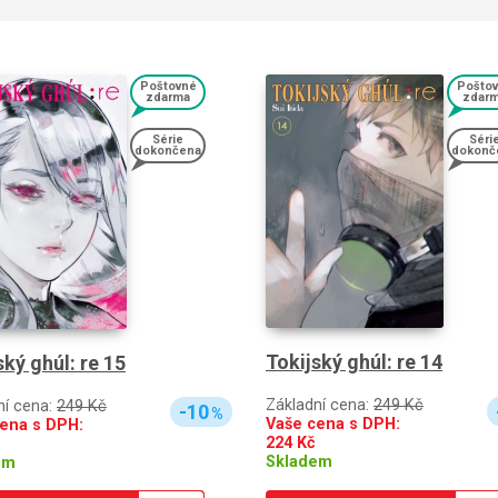
Poštovné
Pošto
zdarma
zdar
Série
Séri
dokončena
dokonč
Tokijský ghúl: re 14
ský ghúl: re 15
Základní cena:
249 Kč
ní cena:
249 Kč
-10
%
Vaše cena s DPH:
ena s DPH:
224
Kč
Skladem
em