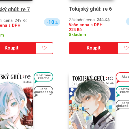
Tokijský ghúl: re 6
ský ghúl: re 7
Základní cena:
249 Kč
ní cena:
249 Kč
-10
%
Vaše cena s DPH:
ena s DPH:
224
Kč
Skladem
em
Koupit
Koupit
Poštovné
Akc
zdarma
Série
Pošto
dokončena
zdar
Séri
dokonč