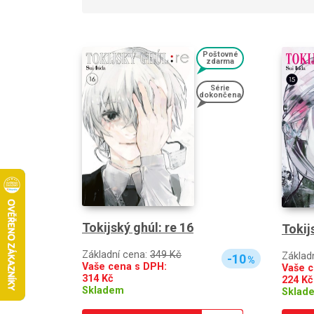
Poštovné
zdarma
Série
dokončena
Tokijský ghúl: re 16
Tokij
Základní cena:
349 Kč
Základ
-10
%
Vaše cena s DPH:
Vaše c
314
Kč
224
Kč
Skladem
Sklad