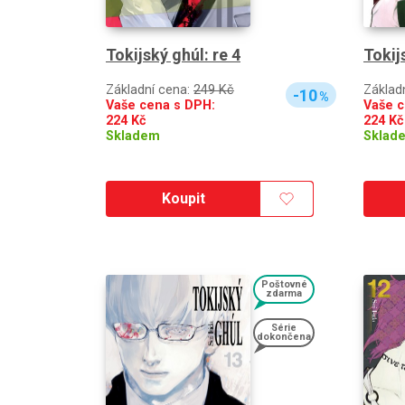
Tokijský ghúl: re 4
Tokij
Základní cena:
249 Kč
Základ
-10
%
Vaše cena s DPH:
Vaše c
224
Kč
224
Kč
Skladem
Sklad
Koupit
Poštovné
zdarma
Série
dokončena