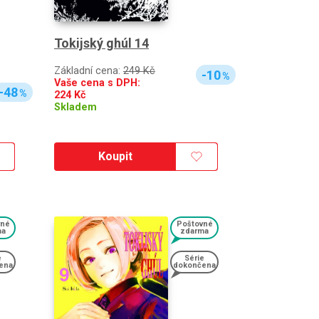
Tokijský ghúl 14
Základní cena:
249 Kč
-10
%
Vaše cena s DPH:
-48
%
224
Kč
Skladem
Koupit
vné
Poštovné
ma
zdarma
e
Série
ena
dokončena