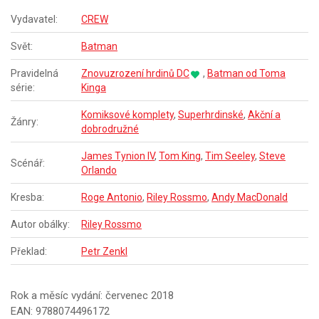
Vydavatel:
CREW
Svět:
Batman
Pravidelná
Znovuzrození hrdinů DC
,
Batman od Toma
série:
Kinga
Komiksové komplety
,
Superhrdinské
,
Akční a
Žánry:
dobrodružné
James Tynion IV
,
Tom King
,
Tim Seeley
,
Steve
Scénář:
Orlando
Kresba:
Roge Antonio
,
Riley Rossmo
,
Andy MacDonald
Autor obálky:
Riley Rossmo
Překlad:
Petr Zenkl
Rok a měsíc vydání: červenec 2018
EAN: 9788074496172