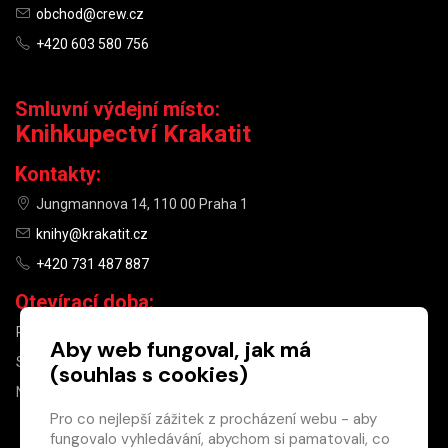
obchod@crew.cz
+420 603 580 756
Smluvní výdejní místo:
Knihkupectví Krakatit
Kontakty:
Jungmannova 14, 110 00 Praha 1
knihy@krakatit.cz
+420 731 487 887
Otevírací doba:
PO–PÁ
9:30–18:30
Aby web fungoval, jak má
SO
10:00–13:00
(souhlas s cookies)
NE
ZAVŘENO
Pro co nejlepší zážitek z procházení webu - aby
fungovalo vyhledávání, abychom si pamatovali, co