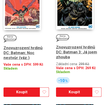
Série
Série
dokončena
dokončena
Znovuzrození hrdinů
Znovuzrození hrdinů
DC: Batman 3: Já jsem
DC: Batman: Noc
zhouba
nestvůr (váz.)
Základní cena:
299 Kč
Vaše cena s DPH:
599
Kč
Vaše cena s DPH:
269
Kč
Skladem
Skladem
-10
%
Koupit
Koupit