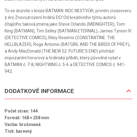
To se dozvíte v knize BATMAN: NOC NESTVŮR, prvním crossoveru
z éry Znovuzrození hrdinů DC! Od kreativního týmu autorů
čítajícího taková jména jako Steve Orlando (MIDNIGHTER), Tom
King (BATMAN), Tim Selley (BATMAN ETERNAL), James Tynion IV.
(DETECTIVE COMICS), Riley Rossmo (CONSTANTINE: THE
HELLBLAZER), Roge Antonio (BATGIRL AND THE BIRDS OF PREY),
a Andy MacDonald (THE NEW 52: FUTURE'S END) přichází
impozantní hororový a hrdinský příběh, který původně vyšel v
BATMAN č. 7-8, NIGHTWING č. 5-6 a DETECTIVE COMICS č. 941-
942.
DODATKOVÉ INFORMACE
Počet stran: 144
Formát: 168 × 258 mm
Vazba: brožovaná
Tisk: barevný