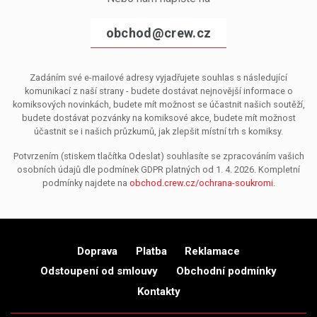
obchod@crew.cz
Zadáním své e-mailové adresy vyjadřujete souhlas s následující
komunikací z naší strany - budete dostávat nejnovější informace o
komiksových novinkách, budete mít možnost se účastnit našich soutěží,
budete dostávat pozvánky na komiksové akce, budete mít možnost
účastnit se i našich průzkumů, jak zlepšit místní trh s komiksy.
Potvrzením (stiskem tlačítka Odeslat) souhlasíte se zpracováním vašich
osobních údajů dle podmínek GDPR platných od 1. 4. 2026. Kompletní
podmínky najdete na
obchod.crew.cz/ochrana-soukromi
.
Doprava
Platba
Reklamace
Odstoupení od smlouvy
Obchodní podmínky
Kontakty