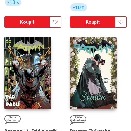
-10
%
-10
%
Koupit
Koupit
Série
Série
dokončena
dokončena
Batman 11: Pád a padlí