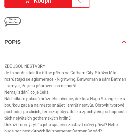
Koupit
Série
dokončena
POPIS
ZDE JSOU NESTVŮRY
Je to bouře století a řítí se přímo na Gotham City. Strážci této
rozrůstající se aglomerace - Nightwing, Batwoman a sám Batman
- si myslí, že jsou připraveni na nejhorší.
Nemají zdání, co je čeká.
Následkem pokusů hrůzného učence, doktora Huga Strange, se s
bouřkou začala na město snášet i smršť nestvůr. Obrovití tvorové
pochodují po ulicích, terorizují obyvatele a zpochybňují schopnosti i
těch největších gothamských hrdinů.
Dokáží Temný rytíř a jeho spojenci zastavit ničivý příval? Nebo
bude noc nestvůrných lidí znamenat Batmanův pád?