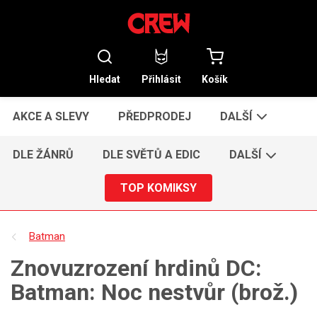
Hledat
Přihlásit
Košík
AKCE A SLEVY
PŘEDPRODEJ
DALŠÍ
DLE ŽÁNRŮ
DLE SVĚTŮ A EDIC
DALŠÍ
TOP KOMIKSY
Batman
Znovuzrození hrdinů DC:
Batman: Noc nestvůr (brož.)