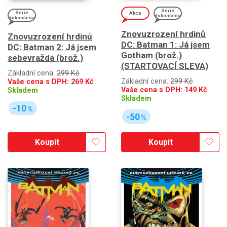
Série
Série
Akce
dokončena
dokončena
Znovuzrození hrdinů
Znovuzrození hrdinů
DC: Batman 1: Já jsem
DC: Batman 2: Já jsem
Gotham (brož.)
sebevražda (brož.)
(STARTOVACÍ SLEVA)
Základní cena:
299 Kč
Základní cena:
299 Kč
Vaše cena s DPH:
269
Kč
Vaše cena s DPH:
149
Kč
Skladem
Skladem
-10
%
-50
%
Koupit
Koupit