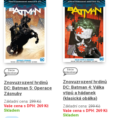
Série
Série
dokončena
dokončena
Znovuzrození hrdinů
Znovuzrození hrdinů
DC: Batman 4: Válka
DC: Batman 5: Operace
vtipů a hádanek
Zásnuby
(klasická obálka)
Základní cena:
299 Kč
Vaše cena s DPH:
269
Kč
Základní cena:
299 Kč
Skladem
Vaše cena s DPH:
269
Kč
Skladem