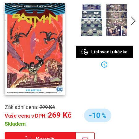
Listovací ukázka
?
Základní cena:
299 Kč
269 Kč
-10
%
Vaše cena s DPH:
Skladem