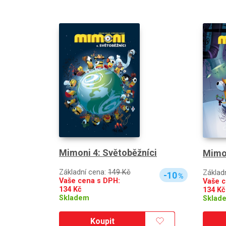
Mimoni 4: Světoběžníci
Mimon
Základní cena:
149 Kč
Základ
-10
%
Vaše cena s DPH:
Vaše c
134
Kč
134
Kč
Skladem
Sklad
Koupit