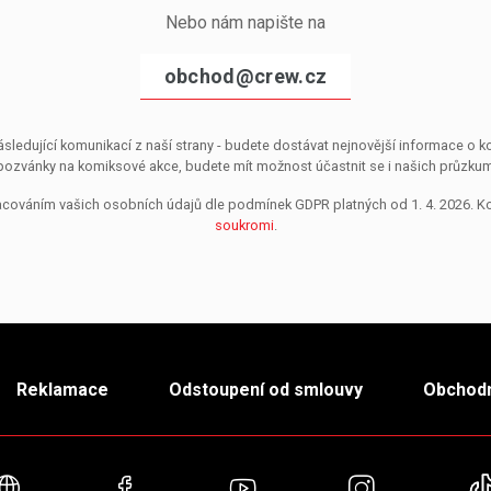
Nebo nám napište na
obchod@crew.cz
sledující komunikací z naší strany - budete dostávat nejnovější informace o
pozvánky na komiksové akce, budete mít možnost účastnit se i našich průzkumů, 
pracováním vašich osobních údajů dle podmínek GDPR platných od 1. 4. 2026. 
soukromi
.
Reklamace
Odstoupení od smlouvy
Obchodn
Webové stránky
Facebook
YouTube
Instagra