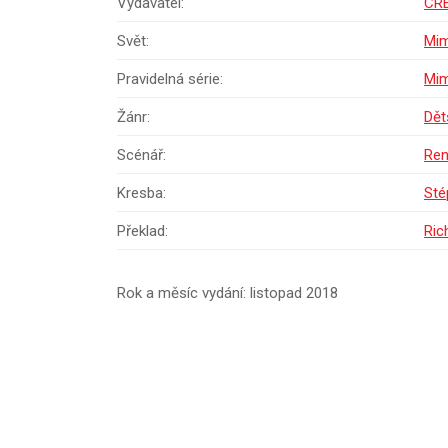
Vydavatel:
CR
Svět:
Mim
Pravidelná série:
Mim
Žánr:
Dět
Scénář:
Ren
Kresba:
Sté
Překlad:
Ric
Rok a měsíc vydání: listopad 2018