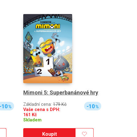
Mimoni 5: Superbanánové hry
Základní cena:
179 Kč
-10
-10
%
%
Vaše cena s DPH:
161
Kč
Skladem
Koupit