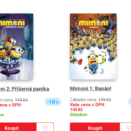
Mimoni 1: Banán!
i 2: Příšerná panika
Základní cena:
149 Kč
ní cena:
149 Kč
-10
%
Vaše cena s DPH:
ena s DPH:
134
Kč
Skladem
em
Koupit
Koupit