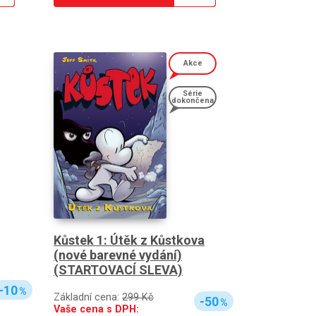
Akce
Série
dokončena
Kůstek 1: Útěk z Kůstkova
(nové barevné vydání)
(STARTOVACÍ SLEVA)
-10
%
Základní cena:
299 Kč
-50
%
Vaše cena s DPH: