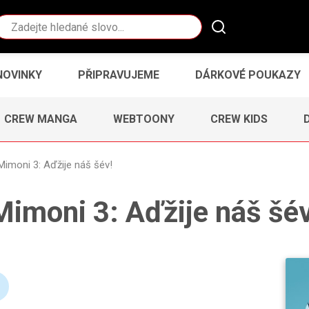
Vyhledávání
NOVINKY
PŘIPRAVUJEME
DÁRKOVÉ POUKAZY
CREW MANGA
WEBTOONY
CREW KIDS
Mimoni 3: Aďžije náš šév!
Mimoni 3: Aďžije náš šév