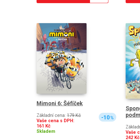
Mimoni 6: Šéfíček
Spong
podm
Základní cena:
179 Kč
-10
%
Vaše cena s DPH:
161
Kč
Základ
Skladem
Vaše c
242
Kč