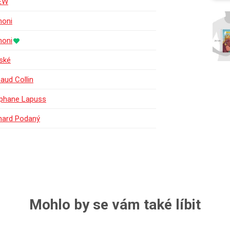
EW
oni
oni
ské
aud Collin
phane Lapuss
hard Podaný
Mohlo by se vám také líbit