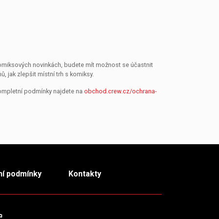
 komiksových novinkách, budete mít možnost se účastnit
jak zlepšit místní trh s komiksy.
Kompletní podmínky najdete na
obchod.crew.cz/ochrana-
í podmínky
Kontakty
m
TikTok