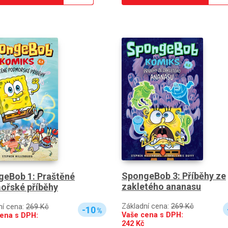
SpongeBob 3: Příběhy ze
eBob 1: Praštěné
zakletého ananasu
ořské příběhy
Základní cena:
269 Kč
ní cena:
269 Kč
-10
%
Vaše cena s DPH:
ena s DPH:
242
Kč