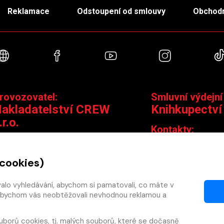
Reklamace
Odstoupení od smlouvy
Obchodn
Webové stránky
Facebook
YouTube
Instagra
rovozovatel:
Smluvní výdejní
akladatelství CREW
Knihkupectví
.r.o.
Kontakty:
ontakty:
Jungmannova 14,
Čáslavská 15/1793, 130 00 Praha 3
knihy@krakatit.cz
 cookies)
obchod@crew.cz
+420 731 487 88
+420 603 580 756
valo vyhledávání, abychom si pamatovali, co máte v
Otevírací doba:
y, abychom vás neobtěžovali nevhodnou reklamou a
PO–PÁ
9:30–18:30
SO
10:00–13:0
uborů cookies
, tj. malých souborů, které se dočasně