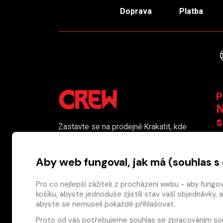
Doprava
Platba
P
N
s
Zastavte se na prodejně Krakatit, kde
vám naši kolegové rádi poradí či
K
pomohou s výběrem toho pravého
Aby web fungoval, jak má (souhlas s
komiksu.
Prodejna je i naším smluvním výdejním
Pro co nejlepší zážitek z procházení webu - aby fungo
košíku, abyste jednoduše zjistili stav vaší objednávk
místem pro osobní odběr objednaného
abyste se nemuseli pokaždé přihlašovat.
zboží.
Proto od vás potřebujeme souhlas se
zpracováním so