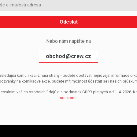
Odeslat
Nebo nám napište na
obchod@crew.cz
sledující komunikací z naší strany - budete dostávat nejnovější informace o
pozvánky na komiksové akce, budete mít možnost účastnit se i našich průzkumů, 
pracováním vašich osobních údajů dle podmínek GDPR platných od 1. 4. 2026. 
soukromi
.