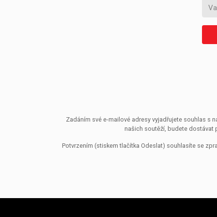
Zadáním své e-mailové adresy vyjadřujete souhlas s ná
našich soutěží, budete dostávat 
Potvrzením (stiskem tlačítka Odeslat) souhlasíte se z