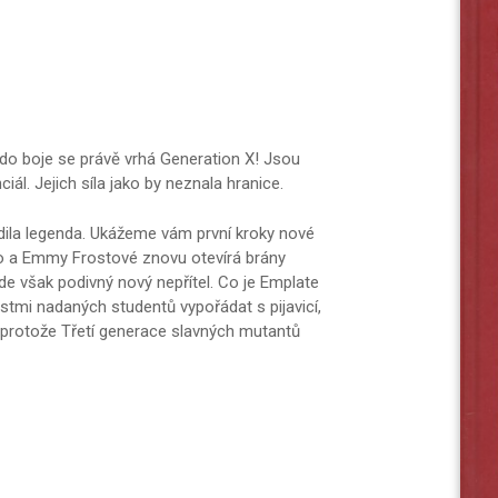
 do boje se právě vrhá Generation X! Jsou
l. Jejich síla jako by neznala hranice.
dila legenda. Ukážeme vám první kroky nové
 a Emmy Frostové znovu otevírá brány
de však podivný nový nepřítel. Co je Emplate
mi nadaných studentů vypořádat s pijavicí,
 protože Třetí generace slavných mutantů