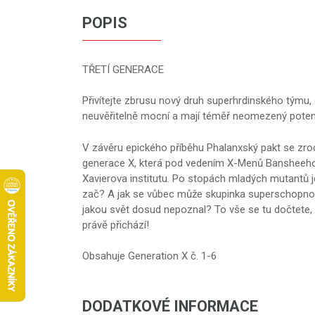
POPIS
TŘETÍ GENERACE
Přivítejte zbrusu nový druh superhrdinského týmu,
neuvěřitelně mocní a mají téměř neomezený potenciá
V závěru epického příběhu Phalanxský pakt se zro
generace X, která pod vedením X-Menů Bansheeho
Xavierova institutu. Po stopách mladých mutantů j
zač? A jak se vůbec může skupinka superschopnost
jakou svět dosud nepoznal? To vše se tu dočtete,
právě přichází!
Obsahuje Generation X č. 1-6
DODATKOVÉ INFORMACE