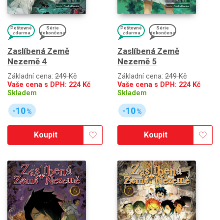
Poštovné
Série
Poštovné
Série
zdarma
dokončena
zdarma
dokončena
Zaslíbená Země
Zaslíbená Země
Nezemě 4
Nezemě 5
Základní cena:
249 Kč
Základní cena:
249 Kč
Vaše cena s DPH:
224
Kč
Vaše cena s DPH:
224
Kč
Skladem
Skladem
-10
-10
%
%
Koupit
Koupit