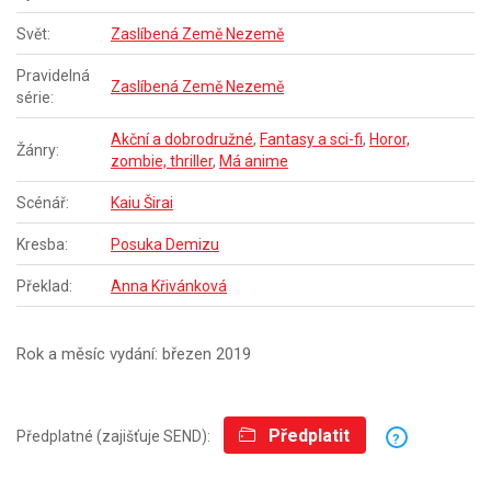
Svět:
Zaslíbená Země Nezemě
Pravidelná
Zaslíbená Země Nezemě
série:
Akční a dobrodružné
,
Fantasy a sci-fi
,
Horor,
Žánry:
zombie, thriller
,
Má anime
Scénář:
Kaiu Širai
Kresba:
Posuka Demizu
Překlad:
Anna Křivánková
Rok a měsíc vydání: březen 2019
Předplatit
Předplatné (zajišťuje SEND):
?