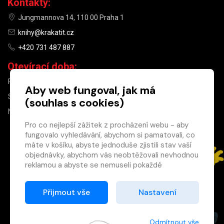
Kontakty:
Jungmannova 14, 110 00 Praha 1
knihy@krakatit.cz
+420 731 487 887
Otevírací doba:
PO–PÁ
9:30–18:30
Aby web fungoval, jak má
SO
10:00–13:00
(souhlas s cookies)
NE
ZAVŘENO
Pro co nejlepší zážitek z procházení webu - aby
fungovalo vyhledávání, abychom si pamatovali, co
×
máte v košíku, abyste jednoduše zjistili stav vaší
objednávky, abychom vás neobtěžovali nevhodnou
Máte u nás již
reklamou a abyste se nemuseli pokaždé
registrovaný
přihlašovat.
účet?
Proto od vás potřebujeme souhlas se
Přijmout vše
Nastavení
Registrací získáte slevu
zpracováním souborů cookies
, tj. malých souborů,
na zboží ve výši 15 %
které se dočasně ukládají ve vašem prohlížeči.
a další výhody.
Děkujeme, že nám ho dáte a pomůžete nám tak
Odmítnout vše