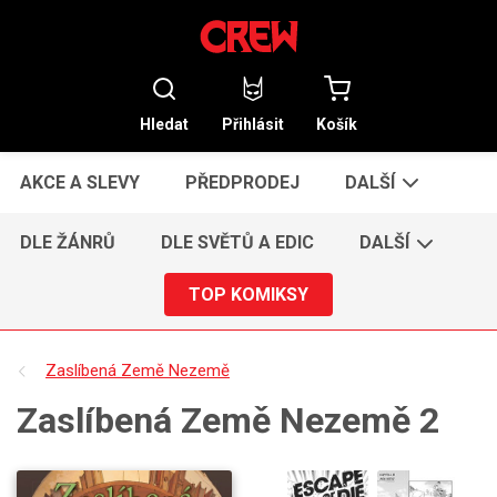
Hledat
Přihlásit
Košík
AKCE A SLEVY
PŘEDPRODEJ
DALŠÍ
DLE ŽÁNRŮ
DLE SVĚTŮ A EDIC
DALŠÍ
TOP KOMIKSY
Zaslíbená Země Nezemě
Zaslíbená Země Nezemě 2