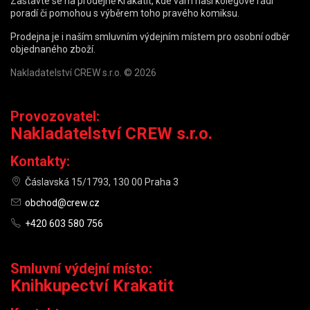
Zastavte se na prodejně Krakatit, kde vám naši kolegové rádi
poradí či pomohou s výběrem toho pravého komiksu.
Prodejna je i naším smluvním výdejním místem pro osobní odběr
objednaného zboží.
Nakladatelství CREW s.r.o. © 2026
Provozovatel:
Nakladatelství CREW s.r.o.
Kontakty:
Čáslavská 15/1793, 130 00 Praha 3
obchod@crew.cz
+420 603 580 756
Smluvní výdejní místo:
Knihkupectví Krakatit