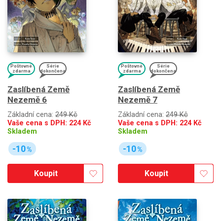
Poštovné
Série
Poštovné
Série
zdarma
dokončena
zdarma
dokončena
Zaslíbená Země
Zaslíbená Země
Nezemě 6
Nezemě 7
Základní cena:
249 Kč
Základní cena:
249 Kč
Vaše cena s DPH:
224
Kč
Vaše cena s DPH:
224
Kč
Skladem
Skladem
-10
-10
%
%
Koupit
Koupit