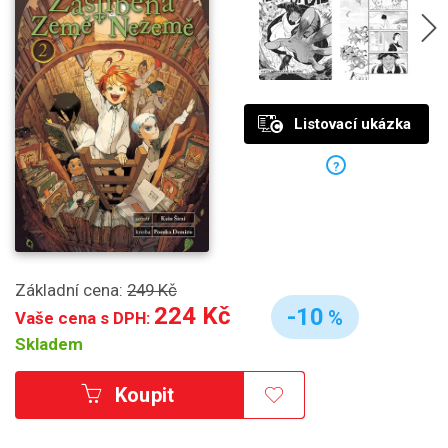
Listovací ukázka
?
Základní cena:
249 Kč
224 Kč
-10
%
Vaše cena s DPH:
Skladem
Koupit