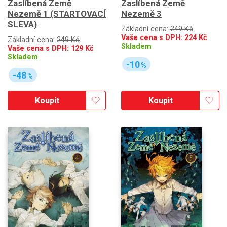
Zaslíbená Země
Zaslíbená Země
Nezemě 1 (STARTOVACÍ
Nezemě 3
SLEVA)
Základní cena:
249 Kč
Vaše cena s DPH:
224
Kč
Základní cena:
249 Kč
Skladem
Vaše cena s DPH:
129
Kč
Skladem
-10
%
-48
%
Koupit
Koupit