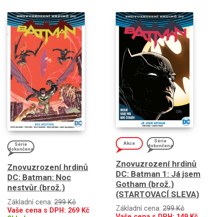
Série
Akce
Série
dokončena
dokončena
Znovuzrození hrdinů
Znovuzrození hrdinů
DC: Batman 1: Já jsem
DC: Batman: Noc
Gotham (brož.)
nestvůr (brož.)
(STARTOVACÍ SLEVA)
Základní cena:
299 Kč
Základní cena:
299 Kč
Vaše cena s DPH:
269
Kč
Vaše cena s DPH:
149
Kč