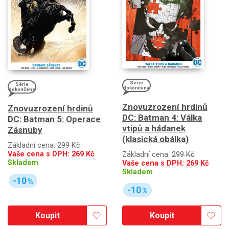
Série
Série
dokončena
dokončena
Znovuzrození hrdinů
Znovuzrození hrdinů
DC: Batman 4: Válka
DC: Batman 5: Operace
vtipů a hádanek
Zásnuby
(klasická obálka)
Základní cena:
299 Kč
Vaše cena s DPH:
269
Kč
Základní cena:
299 Kč
Skladem
Vaše cena s DPH:
269
Kč
Skladem
-10
%
-10
%
Koupit
Koupit