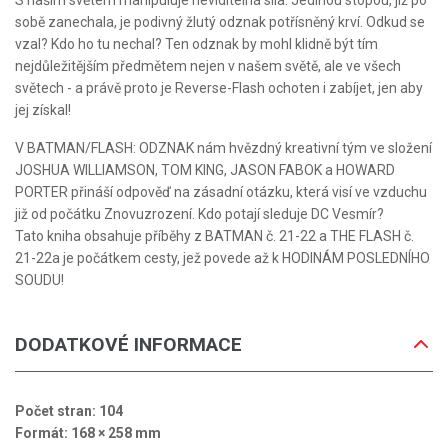
S naším světem manipuluje neviditelná síla. Jedinou stopou, již po
sobě zanechala, je podivný žlutý odznak potřísněný krví. Odkud se
vzal? Kdo ho tu nechal? Ten odznak by mohl klidně být tím
nejdůležitějším předmětem nejen v našem světě, ale ve všech
světech - a právě proto je Reverse-Flash ochoten i zabíjet, jen aby
jej získal!
V BATMAN/FLASH: ODZNAK nám hvězdný kreativní tým ve složení
JOSHUA WILLIAMSON, TOM KING, JASON FABOK a HOWARD
PORTER přináší odpověď na zásadní otázku, která visí ve vzduchu
již od počátku Znovuzrození. Kdo potají sleduje DC Vesmír?
Tato kniha obsahuje příběhy z BATMAN č. 21-22 a THE FLASH č.
21-22a je počátkem cesty, jež povede až k HODINÁM POSLEDNÍHO
SOUDU!
DODATKOVÉ INFORMACE
Počet stran: 104
Formát: 168 × 258 mm