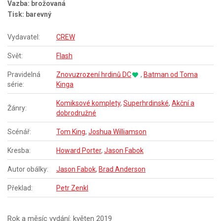
Vazba: brožovaná
Tisk: barevný
Vydavatel:
CREW
Svět:
Flash
Pravidelná
Znovuzrození hrdinů DC
,
Batman od Toma
série:
Kinga
Komiksové komplety
,
Superhrdinské
,
Akční a
Žánry:
dobrodružné
Scénář:
Tom King
,
Joshua Williamson
Kresba:
Howard Porter
,
Jason Fabok
Autor obálky:
Jason Fabok
,
Brad Anderson
Překlad:
Petr Zenkl
Rok a měsíc vydání: květen 2019