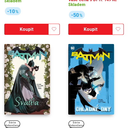
Skladem
Skladem
-10
%
-50
%
Koupit
Koupit
Série
Série
dokončena
dokončena