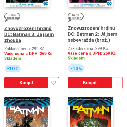
Série
Série
dokončena
dokončena
Znovuzrození hrdinů
Znovuzrození hrdinů
DC: Batman 2: Já jsem
DC: Batman 3: Já jsem
sebevražda (brož.)
zhouba
Základní cena:
299 Kč
Základní cena:
299 Kč
Vaše cena s DPH:
269
Kč
Vaše cena s DPH:
269
Kč
Skladem
Skladem
-10
-10
%
%
Koupit
Koupit