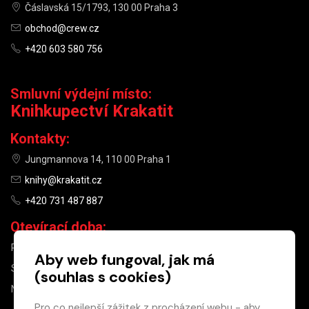
Čáslavská 15/1793, 130 00 Praha 3
obchod@crew.cz
+420 603 580 756
Smluvní výdejní místo:
Knihkupectví Krakatit
Kontakty:
Jungmannova 14, 110 00 Praha 1
knihy@krakatit.cz
+420 731 487 887
Otevírací doba:
PO–PÁ
9:30–18:30
Aby web fungoval, jak má
SO
10:00–13:00
(souhlas s cookies)
NE
ZAVŘENO
Pro co nejlepší zážitek z procházení webu - aby