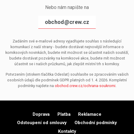
Nebo nám napište na
obchod@crew.cz
Zadáním své e-mailové adresy vyjadřujete souhlas s následující
komunikací z naší strany - budete dostávat nejnovější informace o
komiksových novinkách, budete mít možnost se účastnit našich soutěží,
budete dostávat pozvánky na komiksové akce, budete mít možnost
účastnit se i našich průzkumů, jak zlepšit místní trh s komiksy.
Potvrzením (stiskem tlačítka Odeslat) souhlasíte se zpracováním vašich
osobních údajů dle podmínek GDPR platných od 1. 4. 2026. Kompletní
podmínky najdete na
obchod.crew.cz/ochrana-soukromi
.
Doprava
Platba
Reklamace
Odstoupení od smlouvy
Obchodní podmínky
Kontakty