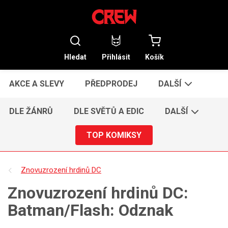
Hledat
Přihlásit
Košík
AKCE A SLEVY
PŘEDPRODEJ
DALŠÍ
DLE ŽÁNRŮ
DLE SVĚTŮ A EDIC
DALŠÍ
TOP KOMIKSY
Znovuzrození hrdinů DC
Znovuzrození hrdinů DC:
Batman/Flash: Odznak