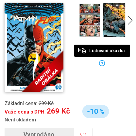
Listovací ukázka
?
Základní cena:
299 Kč
269 Kč
-10
%
Vaše cena s DPH:
Není skladem
Vyprodáno