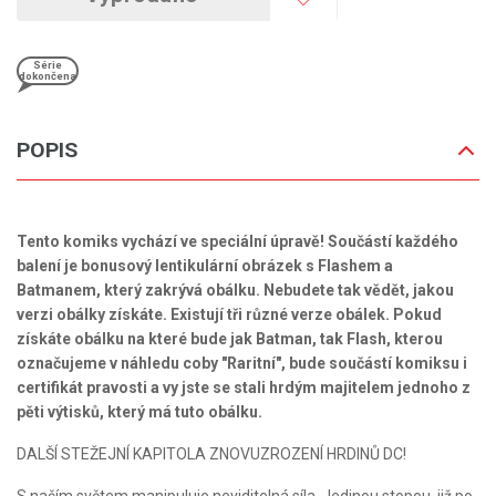
Série
dokončena
POPIS
Tento komiks vychází ve speciální úpravě! Součástí každého
balení je bonusový lentikulární obrázek s Flashem a
Batmanem, který zakrývá obálku. Nebudete tak vědět, jakou
verzi obálky získáte. Existují tři různé verze obálek. Pokud
získáte obálku na které bude jak Batman, tak Flash, kterou
označujeme v náhledu coby "Raritní", bude součástí komiksu i
certifikát pravosti a vy jste se stali hrdým majitelem jednoho z
pěti výtisků, který má tuto obálku.
DALŠÍ STEŽEJNÍ KAPITOLA ZNOVUZROZENÍ HRDINŮ DC!