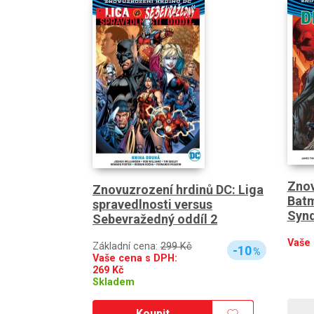
Znov
Znovuzrození hrdinů DC: Liga
Batm
spravedlnosti versus
Synd
Sebevražedný oddíl 2
Vaše
Základní cena:
299 Kč
-10
%
Vaše cena s DPH:
269
Kč
Skladem
Koupit