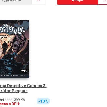
an Detective Comics 3:
rátor Penguin
dní cena:
399 Kč
-10
%
cena s DPH: