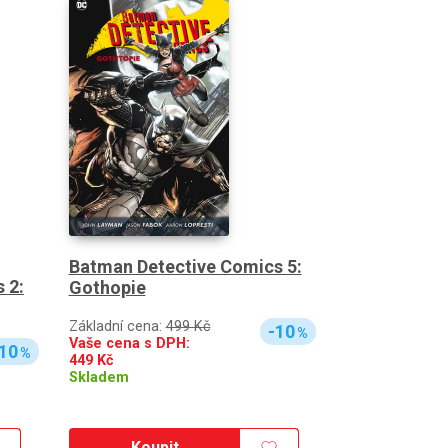
Batman Detective Comics 5:
 2:
Gothopie
Základní cena:
499 Kč
-10
%
Vaše cena s DPH:
10
%
449
Kč
Skladem
Koupit