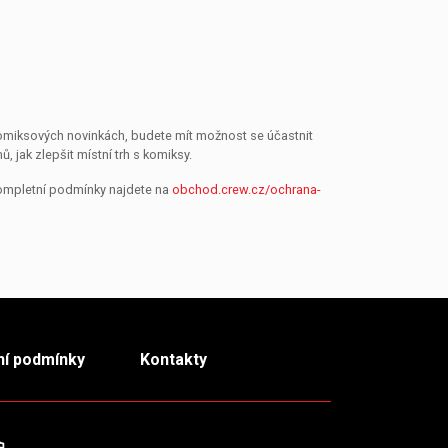
 komiksových novinkách, budete mít možnost se účastnit
jak zlepšit místní trh s komiksy.
Kompletní podmínky najdete na
obchod.crew.cz/ochrana-
í podmínky
Kontakty