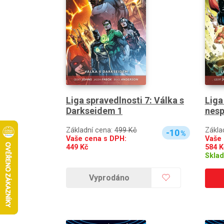
Liga spravedlnosti 7: Válka s
Liga
Darkseidem 1
nesp
Základní cena:
499 Kč
Zákla
-10
%
Vaše cena s DPH:
Vaše 
449
Kč
584
K
Skla
Vyprodáno