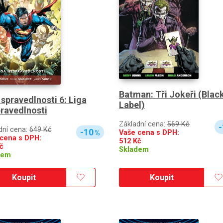
Batman: Tři Jokeři (Blac
 spravedlnosti 6: Liga
Label)
ravedlnosti
Základní cena:
569 Kč
-
dní cena:
649 Kč
-10
Vaše cena s DPH:
%
cena s DPH:
512
Kč
č
Skladem
dem
Koupit
Koupit