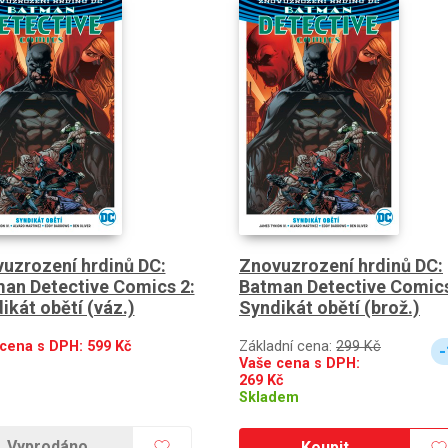
uzrození hrdinů DC:
Znovuzrození hrdinů DC:
an Detective Comics 2:
Batman Detective Comics
ikát obětí (váz.)
Syndikát obětí (brož.)
 cena s DPH:
599
Kč
Základní cena:
299 Kč
-
Vaše cena s DPH:
269
Kč
Skladem
Vyprodáno
Koupit