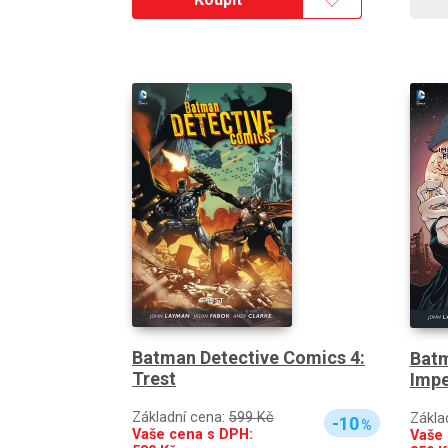
Batman Detective Comics 4:
Batm
Trest
Impe
Základní cena:
599 Kč
Zákla
-10
%
Vaše cena s DPH:
Vaše 