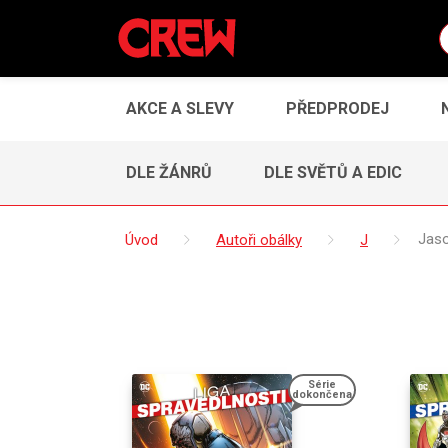
AKCE A SLEVY
PŘEDPRODEJ
DLE ŽÁNRŮ
DLE SVĚTŮ A EDIC
Úvod
Autoři obálky
J
Jas
Série
dokončena