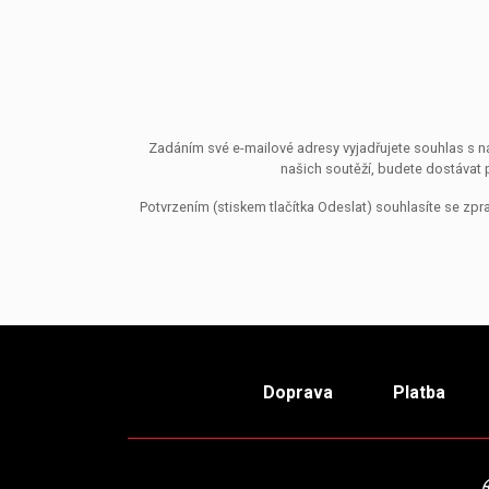
Zadáním své e-mailové adresy vyjadřujete souhlas s ná
našich soutěží, budete dostávat 
Potvrzením (stiskem tlačítka Odeslat) souhlasíte se z
Doprava
Platba