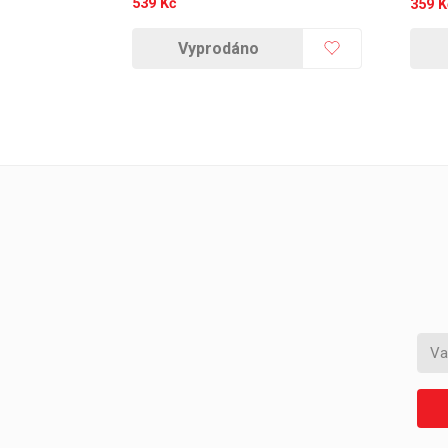
539
Kč
359
K
Vyprodáno