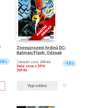
k
Znovuzrození hrdinů DC:
Batman/Flash: Odznak
10
Základní cena:
299 Kč
%
-10
%
Vaše cena s DPH:
269
Kč
Vyprodáno