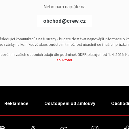
Nebo nám napište na
obchod@crew.cz
sledující komunikací z naší strany - budete dostávat nejnovější informace o
pozvánky na komiksové akce, budete mít možnost účastnit se i našich průzkumů, 
pracováním vašich osobních údajů dle podmínek GDPR platných od 1. 4. 2026. 
soukromi
.
Reklamace
Odstoupení od smlouvy
Obchodn